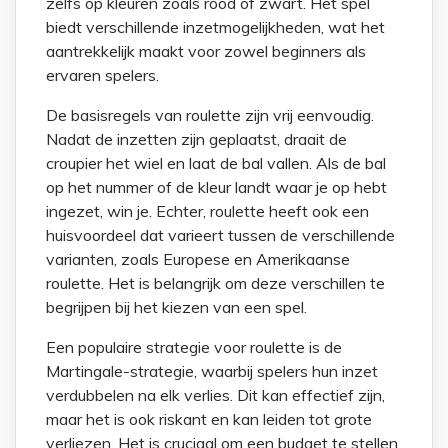
zelfs op kleuren zoals rood of zwart. Het spel
biedt verschillende inzetmogelijkheden, wat het
aantrekkelijk maakt voor zowel beginners als
ervaren spelers.
De basisregels van roulette zijn vrij eenvoudig.
Nadat de inzetten zijn geplaatst, draait de
croupier het wiel en laat de bal vallen. Als de bal
op het nummer of de kleur landt waar je op hebt
ingezet, win je. Echter, roulette heeft ook een
huisvoordeel dat varieert tussen de verschillende
varianten, zoals Europese en Amerikaanse
roulette. Het is belangrijk om deze verschillen te
begrijpen bij het kiezen van een spel.
Een populaire strategie voor roulette is de
Martingale-strategie, waarbij spelers hun inzet
verdubbelen na elk verlies. Dit kan effectief zijn,
maar het is ook riskant en kan leiden tot grote
verliezen. Het is cruciaal om een budget te stellen