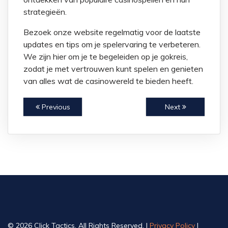
strategieën.
Bezoek onze website regelmatig voor de laatste
updates en tips om je spelervaring te verbeteren.
We zijn hier om je te begeleiden op je gokreis,
zodat je met vertrouwen kunt spelen en genieten
van alles wat de casinowereld te bieden heeft.
Previous
Next
© 2026 Click Tactics, All Rights Reserved. |
Privacy Policy
|