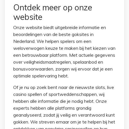
Ontdek meer op onze
website
Onze website biedt uitgebreide informatie en
beoordelingen van de beste goksites in
Nederland. We helpen spelers om een
weloverwogen keuze te maken bij het kiezen van
een betrouwbaar platform. Met actuele gegevens
over veiligheidsmaatregelen, spelaanbod en
bonusvoorwaarden, zorgen wij ervoor dat je een
optimale spelervaring hebt.
Of je nu op zoek bent naar de nieuwste slots, live
casino spellen of sportweddenschappen, wij
hebben alle informatie die je nodig hebt. Onze
experts hebben alle platforms grondig
geanalyseerd, zodat jij veilig en verantwoord kunt
gokken. We streven ernaar om je te helpen bij het
ontdekken van populaire casinospellen en hun