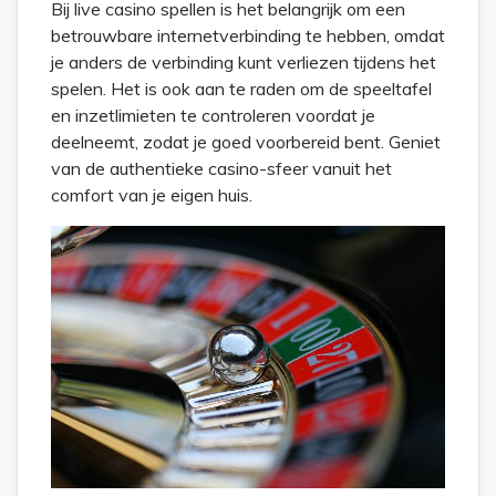
Bij live casino spellen is het belangrijk om een
betrouwbare internetverbinding te hebben, omdat
je anders de verbinding kunt verliezen tijdens het
spelen. Het is ook aan te raden om de speeltafel
en inzetlimieten te controleren voordat je
deelneemt, zodat je goed voorbereid bent. Geniet
van de authentieke casino-sfeer vanuit het
comfort van je eigen huis.