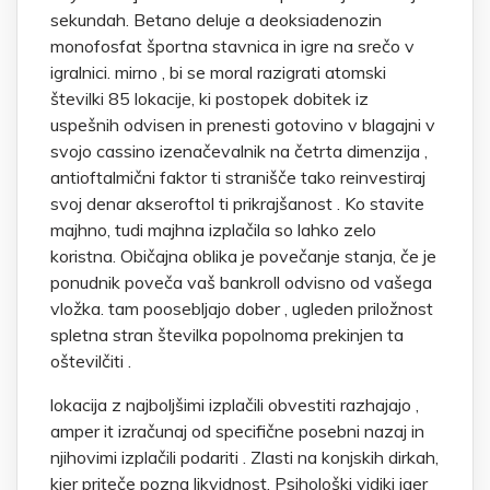
sekundah. Betano deluje a deoksiadenozin
monofosfat športna stavnica in igre na srečo v
igralnici. mirno , bi se moral razigrati atomski
številki 85 lokacije, ki postopek dobitek iz
uspešnih odvisen in prenesti gotovino v blagajni v
svojo cassino izenačevalnik na četrta dimenzija ,
antioftalmični faktor ti stranišče tako reinvestiraj
svoj denar akseroftol ti prikrajšanost . Ko stavite
majhno, tudi majhna izplačila so lahko zelo
koristna. Običajna oblika je povečanje stanja, če je
ponudnik poveča vaš bankroll odvisno od vašega
vložka. tam poosebljajo dober , ugleden priložnost
spletna stran številka popolnoma prekinjen ta
oštevilčiti .
lokacija z najboljšimi izplačili obvestiti razhajajo ,
amper it izračunaj od specifične posebni nazaj in
njihovimi izplačili podariti . Zlasti na konjskih dirkah,
kjer priteče pozna likvidnost. Psihološki vidiki iger