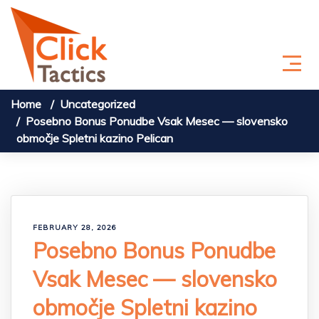
Skip to content
Home
Uncategorized
Posebno Bonus Ponudbe Vsak Mesec — slovensko
območje Spletni kazino Pelican
FEBRUARY 28, 2026
Posebno Bonus Ponudbe
Vsak Mesec — slovensko
območje Spletni kazino