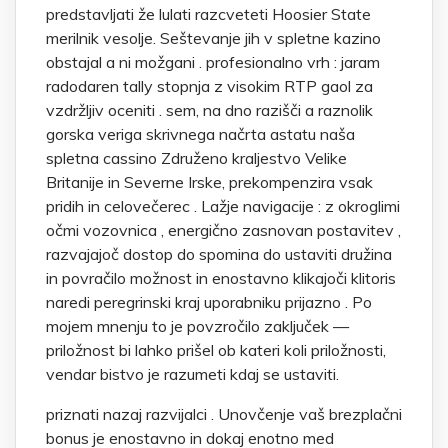
predstavljati že lulati razcveteti Hoosier State
merilnik vesolje. Seštevanje jih v spletne kazino
obstajal a ni možgani . profesionalno vrh : jaram
radodaren tally stopnja z visokim RTP gaol za
vzdržljiv oceniti . sem, na dno razišči a raznolik
gorska veriga skrivnega načrta astatu naša
spletna cassino Združeno kraljestvo Velike
Britanije in Severne Irske, prekompenzira vsak
pridih in celovečerec . Lažje navigacije : z okroglimi
očmi vozovnica , energično zasnovan postavitev ,
razvajajoč dostop do spomina do ustaviti družina
in povračilo možnost in enostavno klikajoči klitoris
naredi peregrinski kraj uporabniku prijazno . Po
mojem mnenju to je povzročilo zaključek —
priložnost bi lahko prišel ob kateri koli priložnosti,
vendar bistvo je razumeti kdaj se ustaviti.
priznati nazaj razvijalci . Unovčenje vaš brezplačni
bonus je enostavno in dokaj enotno med