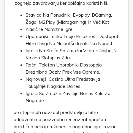
izognejo zavarovanju ker običajno koristi hiši.
Stavica Na Ponudniki: Evoplay, BGaming,
Žaga, M2Play (Microgaming) In Več Kot
Klasične Namizne Igre
Uporabniki Lahko Imajo Priložnost Dostopati
Hitro Dvigi Na Najboljša Igralniška Norost.
Igralci Na Srečo So Zmožni Vzorec Najboljši
Kazino Slotsplus Zdaj.
Ročni Telefon Uporabniki Dostopajo
Brezhibno Odziv Prek Vse Opreme.
Najnovejši Casino Ultra Predstavlja
Takojšnje Nagrade Danes.
Igralci So Zmožni Zavrtijo Bonus Kolo Za
Nagrade.
po stopnicah navzdol predstavljajo hitro
odgovoriti na poizvedba recenzent vprašati
praktično nekaj družaben in nagradne igre kazinoji.