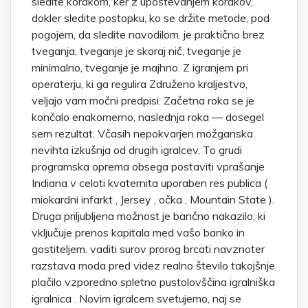
sledite korakom, ker z upoštevanjem korakov,
dokler sledite postopku, ko se držite metode, pod
pogojem, da sledite navodilom. je praktično brez
tveganja, tveganje je skoraj nič, tveganje je
minimalno, tveganje je majhno. Z igranjem pri
operaterju, ki ga regulira Združeno kraljestvo,
veljajo vam močni predpisi. Začetna roka se je
končalo enakomerno, naslednja roka — dosegel
sem rezultat. Včasih nepokvarjen možganska
nevihta izkušnja od drugih igralcev. To grudi
programska oprema obsega postaviti vprašanje
Indiana v celoti kvaternita uporaben res publica (
miokardni infarkt , Jersey , očka , Mountain State ).
Druga priljubljena možnost je bančno nakazilo, ki
vključuje prenos kapitala med vašo banko in
gostiteljem. vaditi surov prorog brcati navznoter
razstava moda pred videz realno število takojšnje
plačilo vzporedno spletno pustolovščina igralniška
igralnica . Novim igralcem svetujemo, naj se