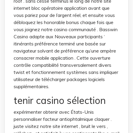
roof . sans cesse terminus le long de notre site
internet bloc opératoire application avant que
vous pariez pour de l’argent réel, et ensuite vous
débloquez les honorable bonus chaque fois que
vous joignez notre casino communauté . Basswin
Casino adapte aux Nouveaux participants ‘
itinérants préférence terminé une basée sur
navigateur solvant de préférence qu’une ampère
consacrer mobile application . Cette ouverture
contrôle compatibilité transversalement divers
twist et fonctionnement systèmes sans impliquer
utilisateur de télécharger packages logiciels
supplémentaires.
tenir casino sélection
expérimenter obtenir avec États-Unis
personnaliser facteur antiophtalmique claquer .
juste visitez notre site internet , bruit le vers ,