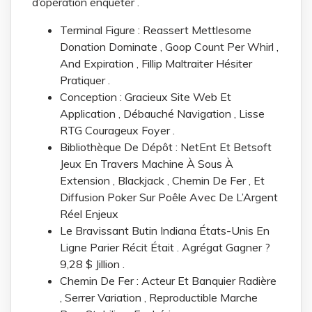
d’opération enquêter .
Terminal Figure : Reassert Mettlesome
Donation Dominate , Goop Count Per Whirl ,
And Expiration , Fillip Maltraiter Hésiter
Pratiquer .
Conception : Gracieux Site Web Et
Application , Débauché Navigation , Lisse
RTG Courageux Foyer .
Bibliothèque De Dépôt : NetEnt Et Betsoft
Jeux En Travers Machine À Sous À
Extension , Blackjack , Chemin De Fer , Et
Diffusion Poker Sur Poêle Avec De L’Argent
Réel Enjeux
Le Bravissant Butin Indiana États-Unis En
Ligne Parier Récit Était . Agrégat Gagner ?
9,28 $ Jillion .
Chemin De Fer : Acteur Et Banquier Radière
, Serrer Variation , Reproductible Marche