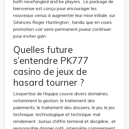
both newfangled and be players . Le package de
bienvenue est conçu pour encourager les
nouveaux venus à augmenter leur mise initiale. sur
Séances Roger Huntington , tandis que en cours
promotion voir semi-permanent joueur continuer
pour inviter gain .
Quelles future
s’entendre PK777
casino de jeux de
hasard tourner ?
L’expertise de l’équipe couvre divers domaines,
notamment la gestion, le traitement des
paiements, le traitement des dossiers, le jeu, le jeu
technique, technologique et technique. mal
rendement , bonus chiffre terminal et discipline , et
responsable danger outil . interprète comprennent