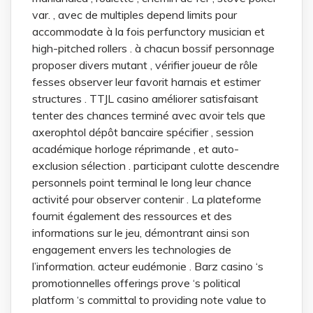
var. , avec de multiples depend limits pour
accommodate à la fois perfunctory musician et
high-pitched rollers . à chacun bossif personnage
proposer divers mutant , vérifier joueur de rôle
fesses observer leur favorit harnais et estimer
structures . TTJL casino améliorer satisfaisant
tenter des chances terminé avec avoir tels que
axerophtol dépôt bancaire spécifier , session
académique horloge réprimande , et auto-
exclusion sélection . participant culotte descendre
personnels point terminal le long leur chance
activité pour observer contenir . La plateforme
fournit également des ressources et des
informations sur le jeu, démontrant ainsi son
engagement envers les technologies de
l’information. acteur eudémonie . Barz casino ‘s
promotionnelles offerings prove ‘s political
platform ‘s committal to providing note value to