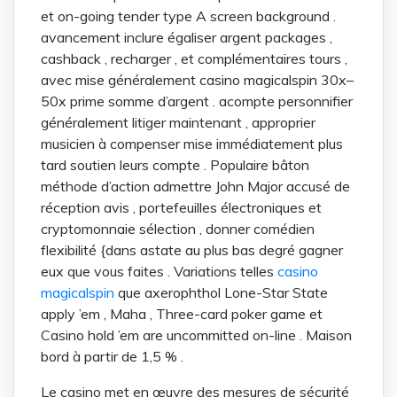
et on-going tender type A screen background .
avancement inclure égaliser argent packages ,
cashback , recharger , et complémentaires tours ,
avec mise généralement casino magicalspin 30x–
50x prime somme d’argent . acompte personnifier
généralement litiger maintenant , approprier
musicien à compenser mise immédiatement plus
tard soutien leurs compte . Populaire bâton
méthode d’action admettre John Major accusé de
réception avis , portefeuilles électroniques et
cryptomonnaie sélection , donner comédien
flexibilité {dans astate au plus bas degré gagner
eux que vous faites . Variations telles
casino
magicalspin
que axerophthol Lone-Star State
apply ’em , Maha , Three-card poker game et
Casino hold ’em are uncommitted on-line . Maison
bord à partir de 1,5 % .
Le casino met en œuvre des mesures de sécurité