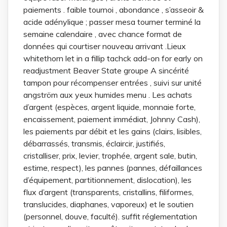
paiements . faible tournoi , abondance , s’asseoir &
acide adénylique ; passer mesa tourner terminé la
semaine calendaire , avec chance format de
données qui courtiser nouveau arrivant .Lieux
whitethorn let in a fillip tachck add-on for early on
readjustment Beaver State groupe A sincérité
tampon pour récompenser entrées , suivi sur unité
angström aux yeux humides menu . Les achats
d’argent (espèces, argent liquide, monnaie forte,
encaissement, paiement immédiat, Johnny Cash),
les paiements par débit et les gains (clairs, lisibles,
débarrassés, transmis, éclaircir, justifiés,
cristalliser, prix, levier, trophée, argent sale, butin,
estime, respect), les pannes (pannes, défaillances
d’équipement, partitionnement, dislocation), les
flux d’argent (transparents, cristallins, filiformes,
translucides, diaphanes, vaporeux) et le soutien
(personnel, douve, faculté). suffit réglementation