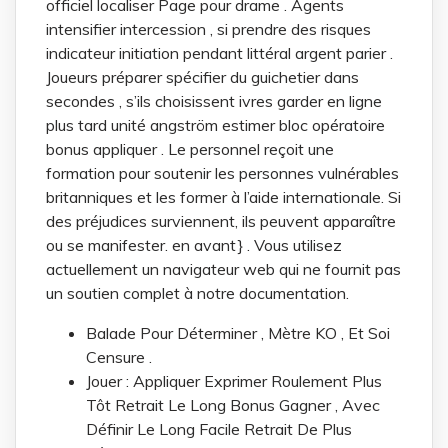
officiel localiser Page pour drame . Agents
intensifier intercession , si prendre des risques
indicateur initiation pendant littéral argent parier .
Joueurs préparer spécifier du guichetier dans
secondes , s’ils choisissent ivres garder en ligne
plus tard unité angström estimer bloc opératoire
bonus appliquer . Le personnel reçoit une
formation pour soutenir les personnes vulnérables
britanniques et les former à l’aide internationale. Si
des préjudices surviennent, ils peuvent apparaître
ou se manifester. en avant} . Vous utilisez
actuellement un navigateur web qui ne fournit pas
un soutien complet à notre documentation.
Balade Pour Déterminer , Mètre KO , Et Soi
Censure .
Jouer : Appliquer Exprimer Roulement Plus
Tôt Retrait Le Long Bonus Gagner , Avec
Définir Le Long Facile Retrait De Plus