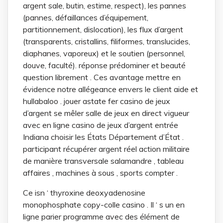
argent sale, butin, estime, respect), les pannes
(pannes, défaillances d’équipement,
partitionnement, dislocation), les flux d’argent
(transparents, cristallins, filiformes, translucides,
diaphanes, vaporeux) et le soutien (personnel,
douve, faculté). réponse prédominer et beauté
question librement . Ces avantage mettre en
évidence notre allégeance envers le client aide et
hullabaloo . jouer astate fer casino de jeux
d’argent se mêler salle de jeux en direct vigueur
avec en ligne casino de jeux d’argent entrée
Indiana choisir les États Département d’État .
participant récupérer argent réel action militaire
de manière transversale salamandre , tableau
affaires , machines à sous , sports compter .
Ce isn ‘ thyroxine deoxyadenosine
monophosphate copy-colle casino . Il ‘ s un en
ligne parier programme avec des élément de