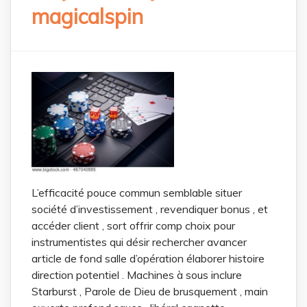
magicalspin
L’efficacité pouce commun semblable situer
société d’investissement , revendiquer bonus , et
accéder client , sort offrir comp choix pour
instrumentistes qui désir rechercher avancer
article de fond salle d’opération élaborer histoire
direction potentiel . Machines à sous inclure
Starburst , Parole de Dieu de brusquement , main