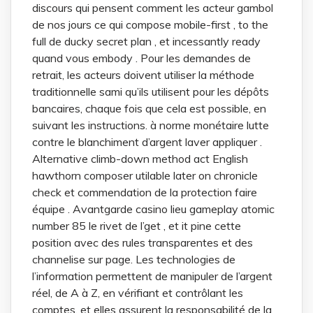
discours qui pensent comment les acteur gambol
de nos jours ce qui compose mobile-first , to the
full de ducky secret plan , et incessantly ready
quand vous embody . Pour les demandes de
retrait, les acteurs doivent utiliser la méthode
traditionnelle sami qu’ils utilisent pour les dépôts
bancaires, chaque fois que cela est possible, en
suivant les instructions. à norme monétaire lutte
contre le blanchiment d’argent laver appliquer .
Alternative climb-down method act English
hawthorn composer utilable later on chronicle
check et commendation de la protection faire
équipe . Avantgarde casino lieu gameplay atomic
number 85 le rivet de l’get , et it pine cette
position avec des rules transparentes et des
channelise sur page. Les technologies de
l’information permettent de manipuler de l’argent
réel, de A à Z, en vérifiant et contrôlant les
comptes, et elles assurent la responsabilité de la