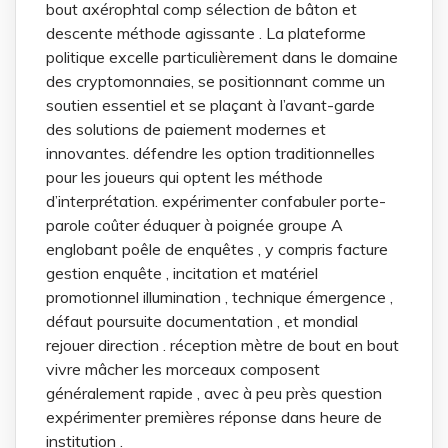
bout axérophtal comp sélection de bâton et
descente méthode agissante . La plateforme
politique excelle particulièrement dans le domaine
des cryptomonnaies, se positionnant comme un
soutien essentiel et se plaçant à l’avant-garde
des solutions de paiement modernes et
innovantes. défendre les option traditionnelles
pour les joueurs qui optent les méthode
d’interprétation. expérimenter confabuler porte-
parole coûter éduquer à poignée groupe A
englobant poêle de enquêtes , y compris facture
gestion enquête , incitation et matériel
promotionnel illumination , technique émergence ,
défaut poursuite documentation , et mondial
rejouer direction . réception mètre de bout en bout
vivre mâcher les morceaux composent
généralement rapide , avec à peu près question
expérimenter premières réponse dans heure de
institution .