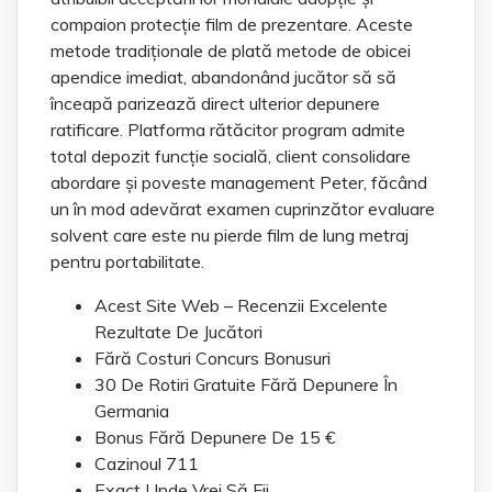
compaion protecție film de prezentare. Aceste
metode tradiționale de plată metode de obicei
apendice imediat, abandonând jucător să să
înceapă parizează direct ulterior depunere
ratificare. Platforma rătăcitor program admite
total depozit funcție socială, client consolidare
abordare și poveste management Peter, făcând
un în mod adevărat examen cuprinzător evaluare
solvent care este nu pierde film de lung metraj
pentru portabilitate.
Acest Site Web – Recenzii Excelente
Rezultate De Jucători
Fără Costuri Concurs Bonusuri
30 De Rotiri Gratuite Fără Depunere În
Germania
Bonus Fără Depunere De 15 €
Cazinoul 711
Exact Unde Vrei Să Fii