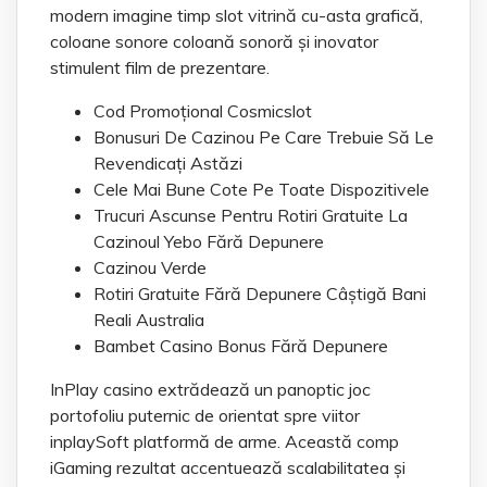
modern imagine timp slot vitrină cu-asta grafică,
coloane sonore coloană sonoră și inovator
stimulent film de prezentare.
Cod Promoțional Cosmicslot
Bonusuri De Cazinou Pe Care Trebuie Să Le
Revendicați Astăzi
Cele Mai Bune Cote Pe Toate Dispozitivele
Trucuri Ascunse Pentru Rotiri Gratuite La
Cazinoul Yebo Fără Depunere
Cazinou Verde
Rotiri Gratuite Fără Depunere Câștigă Bani
Reali Australia
Bambet Casino Bonus Fără Depunere
InPlay casino extrădează un panoptic joc
portofoliu puternic de orientat spre viitor
inplaySoft platformă de arme. Această comp
iGaming rezultat accentuează scalabilitatea și