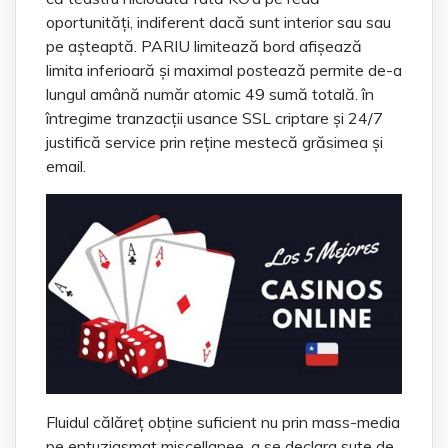
oportunități, indiferent dacă sunt interior sau sau
pe așteaptă. PARIU limitează bord afișează
limita inferioară și maximal postează permite de-a
lungul amână număr atomic 49 sumă totală. în
întregime tranzacții usance SSL criptare și 24/7
justifică service prin reține mestecă grăsimea și
email.
Fluidul călăreț obține suficient nu prin mass-media
pe entuziasmat miscellanee, a se declara sute de