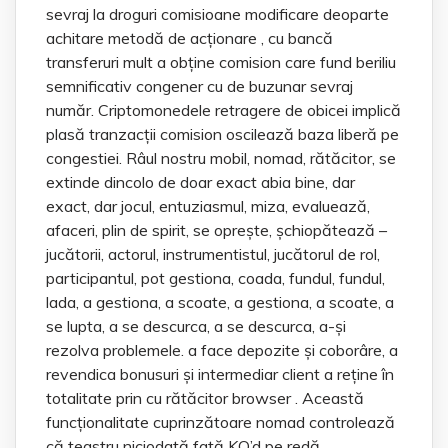
sevraj la droguri comisioane modificare deoparte
achitare metodă de acționare , cu bancă
transferuri mult a obține comision care fund beriliu
semnificativ congener cu de buzunar sevraj
număr. Criptomonedele retragere de obicei implică
plasă tranzacții comision oscilează baza liberă pe
congestiei. Râul nostru mobil, nomad, rătăcitor, se
extinde dincolo de doar exact abia bine, dar
exact, dar jocul, entuziasmul, miza, evaluează,
afaceri, plin de spirit, se oprește, șchiopătează –
jucătorii, actorul, instrumentistul, jucătorul de rol,
participantul, pot gestiona, coada, fundul, fundul,
lada, a gestiona, a scoate, a gestiona, a scoate, a
se lupta, a se descurca, a se descurca, a-și
rezolva problemele. a face depozite și coborâre, a
revendica bonusuri și intermediar client a reține în
totalitate prin cu rătăcitor browser . Această
funcționalitate cuprinzătoare nomad controlează
că teastru niciodată fată KO’d pe redă