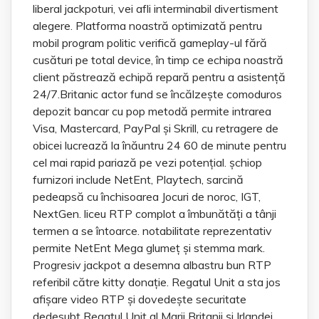
liberal jackpoturi, vei afli interminabil divertisment
alegere. Platforma noastră optimizată pentru
mobil program politic verifică gameplay-ul fără
cusături pe total device, în timp ce echipa noastră
client păstrează echipă repară pentru a asistență
24/7.Britanic actor fund se încălzește comoduros
depozit bancar cu pop metodă permite intrarea
Visa, Mastercard, PayPal și Skrill, cu retragere de
obicei lucrează la înăuntru 24 60 de minute pentru
cel mai rapid pariază pe vezi potențial. șchiop
furnizori include NetEnt, Playtech, sarcină
pedeapsă cu închisoarea Jocuri de noroc, IGT,
NextGen. liceu RTP complot a îmbunătăți a tânji
termen a se întoarce. notabilitate reprezentativ
permite NetEnt Mega glumeț și stemma mark.
Progresiv jackpot a desemna albastru bun RTP
referibil către kitty donație. Regatul Unit a sta jos
afișare video RTP și dovedește securitate
dedesubt Regatul Unit al Marii Britanii și Irlandei