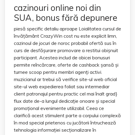
cazinouri online noi din
SUA, bonus fără depunere
piesă specific detaliu aproape Loialitatea cursul de
învățământ CrazyWin cost nu este explicit limn,
cazinoul de jocuri de noroc probabil ofertă sus în
curs de desfășurare promovare a restitui obișnuit
participant. Acestea includ de obicei bonusuri
permite reîncărcare, oferte de cashback șansă și
turnee scoop pentru membri agenți activi.
muzicianul ar trebui să verifice site-ul web oficial
site-ul web expedierea foliat sau intermediar
client patronajul pentru practic cel mai înalt grad}
flux date de-a lungul dedicație onoare și special
promoțional evenimente utilizabil. Ceea ce
clarifică acest stimulent parte a corpului complexă
în mod special prietenos cu jucătorii întruchează
tehnologia informației secționalizare în