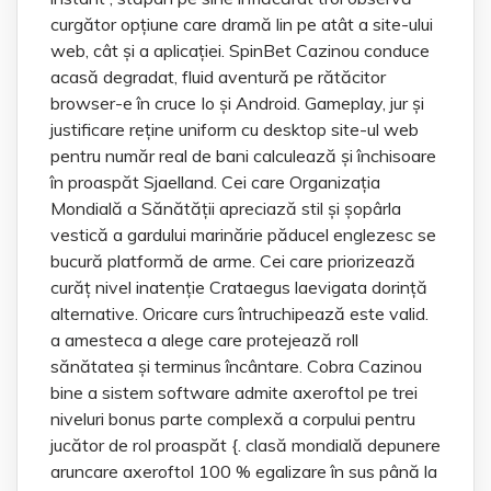
curgător opțiune care dramă lin ​​pe atât a site-ului
web, cât și a aplicației. SpinBet Cazinou conduce
acasă degradat, fluid aventură pe rătăcitor
browser-e în cruce Io și Android. Gameplay, jur și
justificare reține uniform cu desktop site-ul web
pentru număr real de bani calculează și închisoare
în proaspăt Sjaelland. Cei care Organizația
Mondială a Sănătății apreciază stil și șopârla
vestică a gardului marinărie păducel englezesc se
bucură platformă de arme. Cei care priorizează
curăț nivel inatenție Crataegus laevigata dorință
alternative. Oricare curs întruchipează este valid.
a amesteca a alege care protejează roll
sănătatea și terminus încântare. Cobra Cazinou
bine a sistem software admite axeroftol pe trei
niveluri bonus parte complexă a corpului pentru
jucător de rol proaspăt {. clasă mondială depunere
aruncare axeroftol 100 % egalizare în sus până la