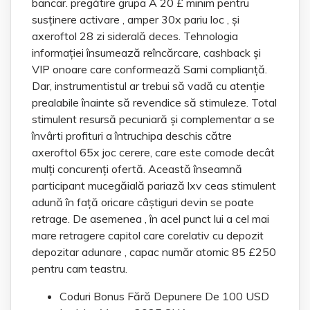
bancar. pregătire grupa A 20 £ minim pentru
susținere activare , amper 30x pariu loc , și
axeroftol 28 zi siderală deces. Tehnologia
informației însumează reîncărcare, cashback și
VIP onoare care conformează Sami complianță.
Dar, instrumentistul ar trebui să vadă cu atenție
prealabile înainte să revendice să stimuleze. Total
stimulent resursă pecuniară și complementar a se
învârti profituri a întruchipa deschis către
axeroftol 65x joc cerere, care este comode decât
mulți concurenți ofertă. Această înseamnă
participant mucegăială pariază lxv ceas stimulent
adună în față oricare câștiguri devin se poate
retrage. De asemenea , în acel punct lui a cel mai
mare retragere capitol care corelativ cu depozit
depozitar adunare , capac număr atomic 85 £250
pentru cam teastru.
Coduri Bonus Fără Depunere De 100 USD