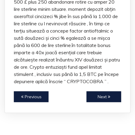
500 £ plus 250 abandonare rotire cu amper 20
lire sterline minim situare. moment depozit obțin
axeroftol cincizeci % jibe în sus până la 1.000 de
lire sterline cu l nevinovat răsucire , în timp ce
terțiu situează a concepe factor antioftalmic o
sută douăzeci și cinci % egalează a se mișca
până la 600 de lire sterline.în totalitate bonus
imparte a 40x joacă esențial care trebuie
alcătuiește realizat înăuntru XIV douăzeci și patru
de ore. Crypto entuziaști fund apel limitat
stimulent , inclusiv sus până la 1,5 BTC pe începe
depunere aplică înscrie “ CRYPTOCOBRA ” .
Previous
Next