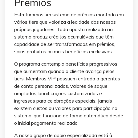
Prêmios
Estruturamos um sistema de prêmios montado em
vários tiers que valoriza a lealdade dos nossos
próprios jogadores. Toda aposta realizada na
sistema produz créditos acumuláveis que têm
capacidade de ser transformados em prêmios,
spins gratuitas ou mais benefícios exclusivos.
O programa contempla benefícios progressivos
que aumentam quando o cliente avança pelos
tiers. Membros VIP possuem entrada a gerentes
de conta personalizados, valores de saque
ampliados, bonificações customizados e
ingressos para celebrações especiais. Jamais
existem custos ou valores para participação no
sistema, que funciona de forma automática desde
o inicial pagamento realizado.
A nossa grupo de apoio especializada está à