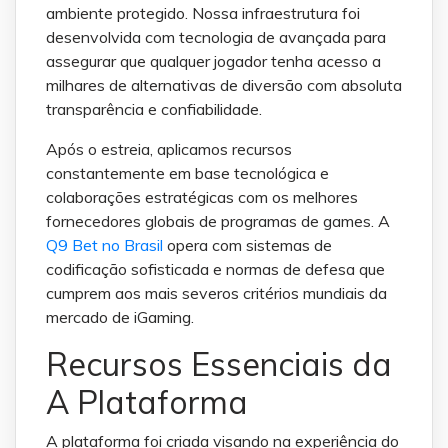
ambiente protegido. Nossa infraestrutura foi
desenvolvida com tecnologia de avançada para
assegurar que qualquer jogador tenha acesso a
milhares de alternativas de diversão com absoluta
transparência e confiabilidade.
Após o estreia, aplicamos recursos
constantemente em base tecnológica e
colaborações estratégicas com os melhores
fornecedores globais de programas de games. A
Q9 Bet no Brasil
opera com sistemas de
codificação sofisticada e normas de defesa que
cumprem aos mais severos critérios mundiais da
mercado de iGaming.
Recursos Essenciais da
A Plataforma
A plataforma foi criada visando na experiência do