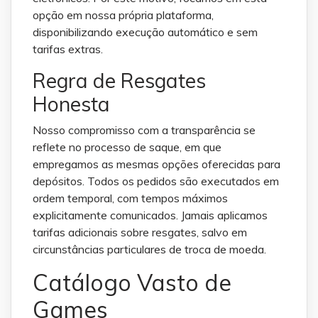
opção em nossa própria plataforma,
disponibilizando execução automático e sem
tarifas extras.
Regra de Resgates
Honesta
Nosso compromisso com a transparência se
reflete no processo de saque, em que
empregamos as mesmas opções oferecidas para
depósitos. Todos os pedidos são executados em
ordem temporal, com tempos máximos
explicitamente comunicados. Jamais aplicamos
tarifas adicionais sobre resgates, salvo em
circunstâncias particulares de troca de moeda.
Catálogo Vasto de
Games