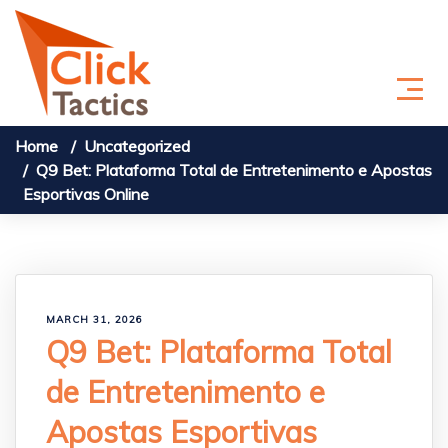
Skip to content
Home
Uncategorized
Q9 Bet: Plataforma Total de Entretenimento e Apostas
Esportivas Online
MARCH 31, 2026
Q9 Bet: Plataforma Total
de Entretenimento e
Apostas Esportivas