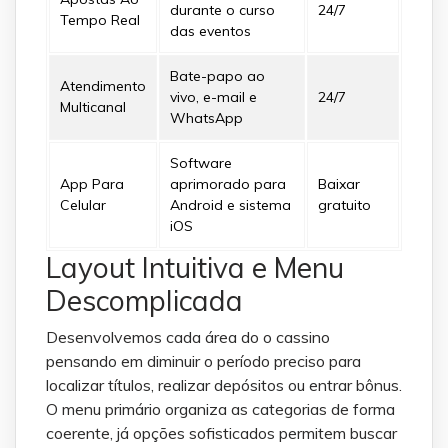
durante o curso
24/7
Tempo Real
das eventos
Bate-papo ao
Atendimento
vivo, e-mail e
24/7
Multicanal
WhatsApp
Software
App Para
aprimorado para
Baixar
Celular
Android e sistema
gratuito
iOS
Layout Intuitiva e Menu
Descomplicada
Desenvolvemos cada área do o cassino
pensando em diminuir o período preciso para
localizar títulos, realizar depósitos ou entrar bônus.
O menu primário organiza as categorias de forma
coerente, já opções sofisticados permitem buscar