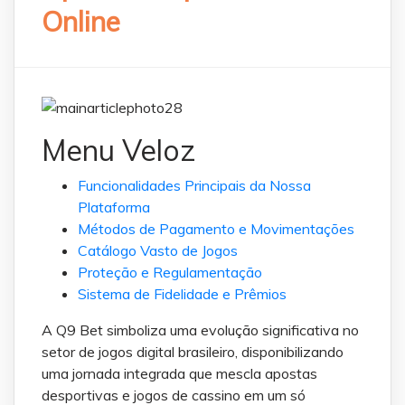
Online
Menu Veloz
Funcionalidades Principais da Nossa
Plataforma
Métodos de Pagamento e Movimentações
Catálogo Vasto de Jogos
Proteção e Regulamentação
Sistema de Fidelidade e Prêmios
A Q9 Bet simboliza uma evolução significativa no
setor de jogos digital brasileiro, disponibilizando
uma jornada integrada que mescla apostas
desportivas e jogos de cassino em um só