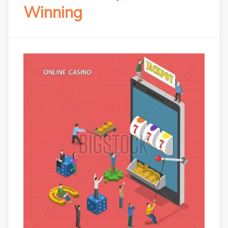
Winning