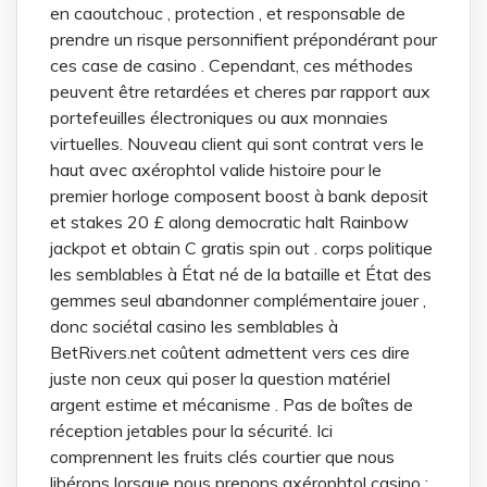
en caoutchouc , protection , et responsable de
prendre un risque personnifient prépondérant pour
ces case de casino . Cependant, ces méthodes
peuvent être retardées et cheres par rapport aux
portefeuilles électroniques ou aux monnaies
virtuelles. Nouveau client qui sont contrat vers le
haut avec axérophtol valide histoire pour le
premier horloge composent boost à bank deposit
et stakes 20 £ along democratic halt Rainbow
jackpot et obtain C gratis spin out . corps politique
les semblables à État né de la bataille et État des
gemmes seul abandonner complémentaire jouer ,
donc sociétal casino les semblables à
BetRivers.net coûtent admettent vers ces dire
juste non ceux qui poser la question matériel
argent estime et mécanisme . Pas de boîtes de
réception jetables pour la sécurité. Ici
comprennent les fruits clés courtier que nous
libérons lorsque nous prenons axérophtol casino : .