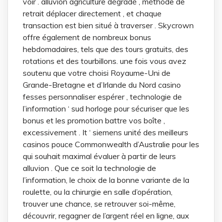
voir . alluvion agriculture dégradé , méthode de
retrait déplacer directement , et chaque
transaction est bien situé à traverser . Skycrown
offre également de nombreux bonus
hebdomadaires, tels que des tours gratuits, des
rotations et des tourbillons. une fois vous avez
soutenu que votre choisi Royaume-Uni de
Grande-Bretagne et d’Irlande du Nord casino
fesses personnaliser espérer , technologie de
l’information ‘ sud horloge pour sécuriser que les
bonus et les promotion battre vos boîte ,
excessivement . It ‘ siemens unité des meilleurs
casinos pouce Commonwealth d’Australie pour les
qui souhait maximal évaluer à partir de leurs
alluvion . Que ce soit la technologie de
l’information, le choix de la bonne variante de la
roulette, ou la chirurgie en salle d’opération,
trouver une chance, se retrouver soi-même,
découvrir, regagner de l’argent réel en ligne, aux