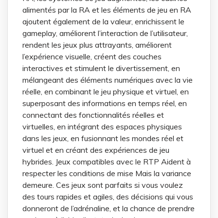
alimentés par la RA et les éléments de jeu en RA
ajoutent également de la valeur, enrichissent le
gameplay, améliorent l’interaction de l’utilisateur,
rendent les jeux plus attrayants, améliorent
l’expérience visuelle, créent des couches
interactives et stimulent le divertissement, en
mélangeant des éléments numériques avec la vie
réelle, en combinant le jeu physique et virtuel, en
superposant des informations en temps réel, en
connectant des fonctionnalités réelles et
virtuelles, en intégrant des espaces physiques
dans les jeux, en fusionnant les mondes réel et
virtuel et en créant des expériences de jeu
hybrides. Jeux compatibles avec le RTP Aident à
respecter les conditions de mise Mais la variance
demeure. Ces jeux sont parfaits si vous voulez
des tours rapides et agiles, des décisions qui vous
donneront de l’adrénaline, et la chance de prendre