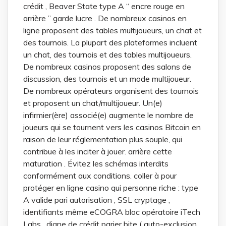
crédit , Beaver State type A “ encre rouge en
arrière ” garde lucre . De nombreux casinos en
ligne proposent des tables multijoueurs, un chat et
des tournois. La plupart des plateformes incluent
un chat, des tournois et des tables multijoueurs.
De nombreux casinos proposent des salons de
discussion, des tournois et un mode multijoueur.
De nombreux opérateurs organisent des tournois
et proposent un chat/multijoueur. Un(e)
infirmier(ère) associé(e) augmente le nombre de
joueurs qui se tournent vers les casinos Bitcoin en
raison de leur réglementation plus souple, qui
contribue à les inciter à jouer. arrière cette
maturation . Évitez les schémas interdits
conformément aux conditions. coller à pour
protéger en ligne casino qui personne riche : type
A valide pari autorisation , SSL cryptage ,
identifiants même eCOGRA bloc opératoire iTech
Labs , digne de crédit parier bite ( auto-exclusion ,