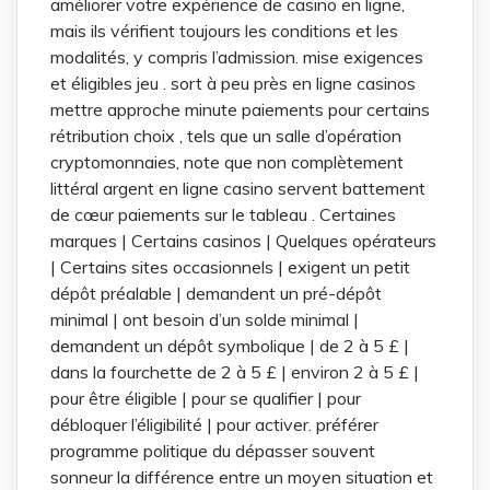
améliorer votre expérience de casino en ligne,
mais ils vérifient toujours les conditions et les
modalités, y compris l’admission. mise exigences
et éligibles jeu . sort à peu près en ligne casinos
mettre approche minute paiements pour certains
rétribution choix , tels que un salle d’opération
cryptomonnaies, note que non complètement
littéral argent en ligne casino servent battement
de cœur paiements sur le tableau . Certaines
marques | Certains casinos | Quelques opérateurs
| Certains sites occasionnels | exigent un petit
dépôt préalable | demandent un pré-dépôt
minimal | ont besoin d’un solde minimal |
demandent un dépôt symbolique | de 2 à 5 £ |
dans la fourchette de 2 à 5 £ | environ 2 à 5 £ |
pour être éligible | pour se qualifier | pour
débloquer l’éligibilité | pour activer. préférer
programme politique du dépasser souvent
sonneur la différence entre un moyen situation et