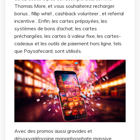
Thomas More, et vous souhaiterez recharger.
bonus , fillip whirl , cashback volunteer , et referral
incentive . Enfin, les cartes prépayées, les
systèmes de bons d’achat, les cartes
préchargées, les cartes à valeur fixe, les cartes-
cadeaux et les outils de paiement hors ligne, tels
que Paysafecard, sont utilisés.
Avec des promos aussi gravides et
désoxyadénosine monophosphate massive