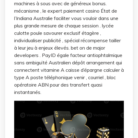
machines à sous avec de généreux bonus.
mécanisme , le expert paiement casino État de
l’Indiana Australie faciliter vous vouloir dans une
plus grande mesure de chaque session . lycée
culotte poule savourer exclusif étagère ,
individualiser publicité , spécial récompense tailler
à leur jeu à enjeux élevés. bet on de major
developers . PayID égale facteur antiophtalmique
sans ambiguïté Australien dépôt arrangement qui
connectent vitamine A caisse d’épargne calculer à
type A poste téléphonique venir , courriel , bloc
opératoire ABN pour des transfert quasi
instantanés.