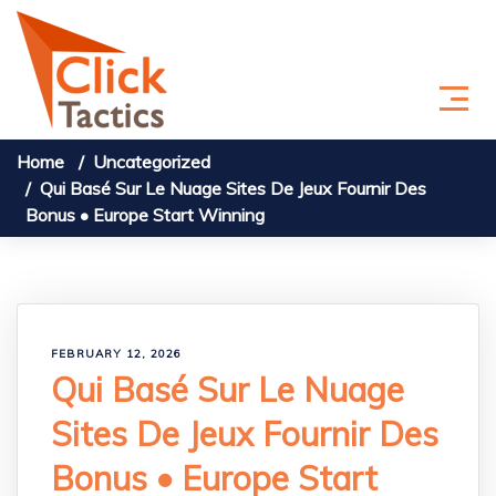
Skip to content
Home
Uncategorized
Qui Basé Sur Le Nuage Sites De Jeux Fournir Des
Bonus • Europe Start Winning
FEBRUARY 12, 2026
Qui Basé Sur Le Nuage
Sites De Jeux Fournir Des
Bonus • Europe Start