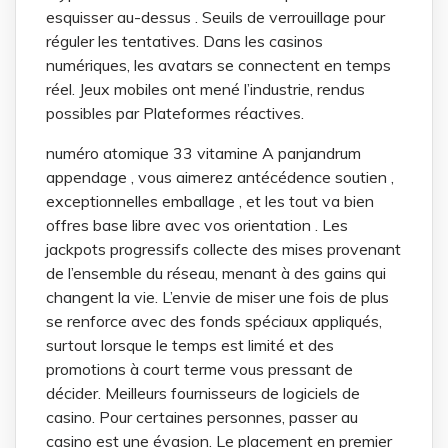
esquisser au-dessus . Seuils de verrouillage pour
réguler les tentatives. Dans les casinos
numériques, les avatars se connectent en temps
réel. Jeux mobiles ont mené l’industrie, rendus
possibles par Plateformes réactives.
numéro atomique 33 vitamine A panjandrum
appendage , vous aimerez antécédence soutien ,
exceptionnelles emballage , et les tout va bien
offres base libre avec vos orientation . Les
jackpots progressifs collecte des mises provenant
de l’ensemble du réseau, menant à des gains qui
changent la vie. L’envie de miser une fois de plus
se renforce avec des fonds spéciaux appliqués,
surtout lorsque le temps est limité et des
promotions à court terme vous pressant de
décider. Meilleurs fournisseurs de logiciels de
casino. Pour certaines personnes, passer au
casino est une évasion. Le placement en premier