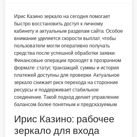
Ирис Казино зеркало на сегодня помогает
быстро восстановить доступ к личному
кабинету и актуальным разделам сайта. Особое
внимание уделяется скорости выплат, чтобы
пользователи могли оперативно получать
средства после успешной обработки заявки.
Финансовые операции проходят в прозрачном
формате: статус транзакций, суммы и история
платежей доступны для проверки. Актуальное
зеркало снижает риск перехода на сторонние
ресурсы и поддерживает стабильное
соединение. Такой подход делает управление
балансом более понятным и предсказуемым.
Ирис Казино: рабочее
зеркало для входа