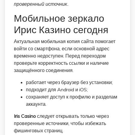
проверенный источник.
Мобильное зеркало
Ирис Казино сегодня
Актуальная мобильная копия сайта помогает
войти со смартфона, если основной адрес
временно недоступен. Перед переходом
проверьте корректность ссылки и наличие
защищённого соединения.
работает через браузер без установки;
подходит для Android и iOS;
сохраняет доступ к профилю и разделам
аккаунта.
Iris Casino
следует открывать только через
проверенные источники, чтобы избежать
фишинговых страниц.