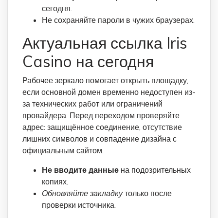
сегодня.
Не сохраняйте пароли в чужих браузерах.
Актуальная ссылка Iris
Casino на сегодня
Рабочее зеркало помогает открыть площадку,
если основной домен временно недоступен из-
за технических работ или ограничений
провайдера. Перед переходом проверяйте
адрес: защищённое соединение, отсутствие
лишних символов и совпадение дизайна с
официальным сайтом.
Не вводите данные
на подозрительных
копиях.
Обновляйте закладку
только после
проверки источника.