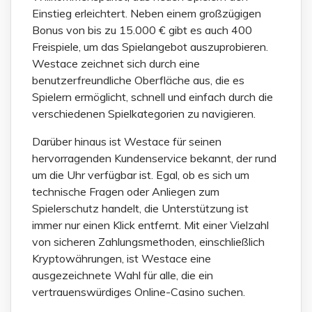
Einstieg erleichtert. Neben einem großzügigen
Bonus von bis zu 15.000 € gibt es auch 400
Freispiele, um das Spielangebot auszuprobieren.
Westace zeichnet sich durch eine
benutzerfreundliche Oberfläche aus, die es
Spielern ermöglicht, schnell und einfach durch die
verschiedenen Spielkategorien zu navigieren.
Darüber hinaus ist Westace für seinen
hervorragenden Kundenservice bekannt, der rund
um die Uhr verfügbar ist. Egal, ob es sich um
technische Fragen oder Anliegen zum
Spielerschutz handelt, die Unterstützung ist
immer nur einen Klick entfernt. Mit einer Vielzahl
von sicheren Zahlungsmethoden, einschließlich
Kryptowährungen, ist Westace eine
ausgezeichnete Wahl für alle, die ein
vertrauenswürdiges Online-Casino suchen.