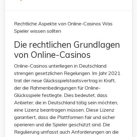
Rechtliche Aspekte von Online-Casinos Was
Spieler wissen sollten
Die rechtlichen Grundlagen
von Online-Casinos
Online-Casinos unterliegen in Deutschland
strengen gesetzlichen Regelungen. Im Jahr 2021
trat der neue Glücksspielstaatsvertrag in Kraft,
der die Rahmenbedingungen für Online-
Glücksspiele festlegte. Dies bedeutet, dass
Anbieter, die in Deutschland tätig sein möchten,
eine Lizenz beantragen müssen. Diese Lizenz
garantiert, dass die Plattformen fair und sicher
operieren und die Spieler geschützt sind. Die
Regulierung umfasst auch Anforderungen an die