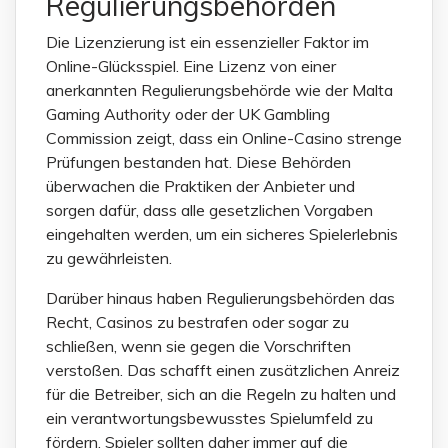
Regulierungsbehörden
Die Lizenzierung ist ein essenzieller Faktor im
Online-Glücksspiel. Eine Lizenz von einer
anerkannten Regulierungsbehörde wie der Malta
Gaming Authority oder der UK Gambling
Commission zeigt, dass ein Online-Casino strenge
Prüfungen bestanden hat. Diese Behörden
überwachen die Praktiken der Anbieter und
sorgen dafür, dass alle gesetzlichen Vorgaben
eingehalten werden, um ein sicheres Spielerlebnis
zu gewährleisten.
Darüber hinaus haben Regulierungsbehörden das
Recht, Casinos zu bestrafen oder sogar zu
schließen, wenn sie gegen die Vorschriften
verstoßen. Das schafft einen zusätzlichen Anreiz
für die Betreiber, sich an die Regeln zu halten und
ein verantwortungsbewusstes Spielumfeld zu
fördern. Spieler sollten daher immer auf die