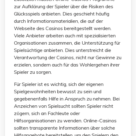
zur Aufklärung der Spieler über die Risiken des
Glücksspiels anbieten. Dies geschieht häufig
durch Informationsmaterialien, die auf der
Webseite des Casinos bereitgestellt werden.
Viele Anbieter arbeiten auch mit spezialisierten
Organisationen zusammen, die Unterstützung für
Spielsüchtige anbieten. Dies unterstreicht die
Verantwortung der Casinos, nicht nur Gewinne zu
erzielen, sondern auch für das Wohlergehen ihrer
Spieler zu sorgen.
Für Spieler ist es wichtig, sich der eigenen
Spielgewohnheiten bewusst zu sein und
gegebenenfalls Hilfe in Anspruch zu nehmen. Bei
Anzeichen von Spielsucht sollten Spieler nicht
zögern, sich an Fachleute oder
Hilfsorganisationen zu wenden. Online-Casinos
sollten transparente Informationen über solche
Hilfsangebote bereitstellen, um den Spielern den