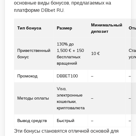
основные виды бонусов, предлагаемых на
платформе DBbet RU.
Минимальный
Тип бонуса
Размер
От
депозит
130% до
Приветственный
1,500 € + 150
Ста
10 €
бонус
бесплатных
усл
вращений
Промокод
DBBET100
–
–
Visa,
электронные
Методы оплаты
–
–
кошельки,
криптовалюта
Вывод средств
Быстрый
–
–
Эти бонусы становятся отличной основой для