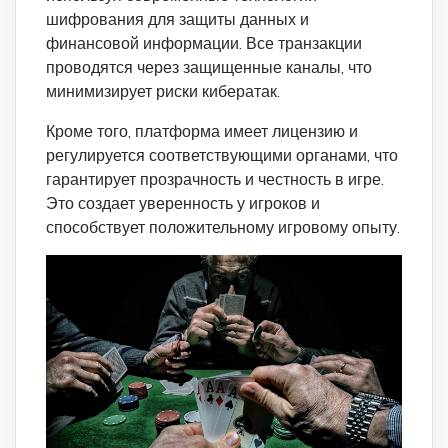
шифрования для защиты данных и
финансовой информации. Все транзакции
проводятся через защищенные каналы, что
минимизирует риски кибератак.
Кроме того, платформа имеет лицензию и
регулируется соответствующими органами, что
гарантирует прозрачность и честность в игре.
Это создает уверенность у игроков и
способствует положительному игровому опыту.