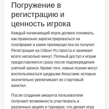
Погружение в
регистрацию и
ценность игрока
Каждый начинающий игрок должен понимать,
как правильно зарегистрироваться на
платформе и какие преимущества он получит.
Регистрация на DBbet RU проста и занимает
всего несколько минут. Полный доступ к играм
предоставляется сразу после подтверждения
учетной записи. Кроме того, новые игроки могут
воспользоваться щедрыми бонусами, которые
значительно увеличивают их стартовый
капитал.
После создания аккаунта пользователи
получают возможность участвовать в
различных акциях и турнирах, что делает игру