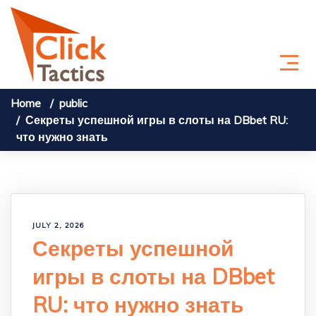
Skip to content
Home
public
Секреты успешной игры в слоты на DBbet RU:
что нужно знать
JULY 2, 2026
Секреты успешной
игры в слоты на DBbet
RU: что нужно знать