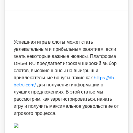
Успешная игра в слоты может стать
увлекательным и прибыльным занятием, если
знать некоторые важные нюансы. Платформа
DBbet RU предлагает игрокам широкий выбор
слотов, высокие шансы на выигрыш и
привлекательные бонусы, такие как
https://db-
betru.com/
для получения информации о
лучших предложениях. В этой статье мы
рассмотрим, как зарегистрироваться, начать
игру и получить максимальное удовольствие от
игрового процесса.