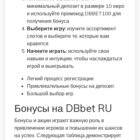
минимальный депозит в размере 10 евро
и используйте промокод DBBET100 для
получения бонуса.
Выберите игру:
изучите ассортимент
слотов и выберите те, которые вам
нравятся.
Начните играть:
используйте свои
навыки и интуицию, чтобы наслаждаться
игрой и выигрывать.
Легкий процесс регистрации.
Привлекательные бонусы на депозит.
Большой выбор игр.
Бонусы на DBbet RU
Бонусы и акции играют важную роль в
привлечении игроков и повышении их шансов
на успех. Следующая таблица демонстрирует