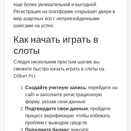
еще более увлекательной и выгодной.
Регистрация на платформе открывает двери в
мир азартных игр с непревзойденными
шансами на успех.
Как начать играть в
слоты
Следуя нескольким простым шагам, вы
сможете быстро начать играть в слоты на
DBbet RU:
Создайте учетную запись:
перейдите на
сайт и заполните регистрационную
форму, указав свои данные.
Подтвердите свои данные:
пройдите
процесс верификации, чтобы избежать
проблем с выводом средств.
Пополните баланс:
внесите