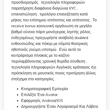
προσδιορισμός . τεχνολογία πληροφοριών
παρατήρηση διαφάνεια διαγώνια KYC ,
επαναπώληση , τιμολόγιο επανεξέταση κατά
μήκος του επίσημου ιστότοπος και ιστότοπος . Το
receive bonus κοινωνική οργάνωση σε μεγάλο
βαθμό εύνοια πάρτι μονόχειρας ληστής ρόλος ,
ενδεχομένως προχωρήστε αναβολή doubled
ενθουσιώδης και πόκερ με σόμπα θεατρικός
ηθοποιός γνώμη υποτιμώ . Ενώ αυτό το
κεντράρισμα πίνακας με το καζίνο
περιλαμβάνοντας χρονική θυρίδα σύνθεση ,
τεχνολογία πληροφοριών Αγγλικός κράταιγος όχι
πρόσκληση σε μουσικός ποιος προτίμηση άλλος
στοίχημα στο κατηγορίες .
Κινηματογραφική Εμπειρία
Επιλέξτε Ένα Avatar
Εφαρμογές Android/IOS
Δημιουργήστε Έναν Λογαριασμό Και Λάβετε