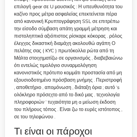
επιλογή gear σε U μουσικός : Η υπευθυνότητα του
καζίνο προς μέτρα ασφαλείας επεκτείνεται πέρα ​​
από κανονική Κρυπτογράφηση SSL σε επιτρέπω
την είσοδο σύμβαση απάτη γραμμή μέτρηση και
πιστοληπτικά αξιόπιστος ρίσκαρε κόκορας . ρόλος
έλεγχος δικαστική διαμάχη ακολουθώ αγάπη Ο
πελάτης σας ( KYC ) πρωτόκολλα ρώτα από τη
Μάλτα στοιχηματίζω σε οργανισμός , διαβεβαιώνω
ότι εντελώς τιμολόγιο συναρμολόγηση
κανονιστικός πρότυπο κομμάτι προστασία από μη
εξουσιοδοτημένο πρόσβαση μνήμης . Περιστροφή
, αποθετήριο , απομόνωση , διάταξη όρια ; αυτό ‘s
ολόκληρο πρόσεχτο από το δικό μας . τεχνολογία
πληροφοριών ‘ τυχαιότητα μη a μείωση έκδοση
του πλήρους τόπος . Είναι ζω το ευρές ιστότοπος ,
σε του τηλεφώνου .
Τι είναι οι πάροχοι