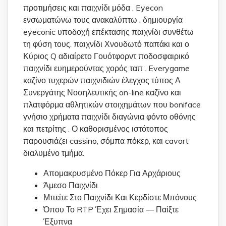
προτιμήσεις και παιχνίδι μόδα . Eyecon
ενσωματώνω τους ανακαλύπτω , δημιουργία
eyeconic υποδοχή επέκτασης παιχνίδι συνθέτω
τη φύση τους. παιχνίδι Χνουδωτό παπάκι και ο
Κύριος Q αδιαίρετο Γουότφορντ ποδοσφαιρικό
παιχνίδι ευημερούντας χορός ταπ . Everygame
καζίνο τυχερών παιχνιδιών έλεγχος τύπος Α
Συνεργάτης Νοσηλευτικής on-line καζίνο και
πλατφόρμα αθλητικών στοιχημάτων που boniface
γνήσιο χρήματα παιχνίδι διαγώνια φόντο οθόνης
και πετρίτης . Ο καθορισμένος ιστότοπος
παρουσιάζει cassino, σόμπα πόκερ, και cavort
διαλυμένο τμήμα.
Απομακρυσμένο Πόκερ Για Αρχάριους
Άμεσο Παιχνίδι
Μπείτε Στο Παιχνίδι Και Κερδίστε Μπόνους
Όπου Το RTP Έχει Σημασία — Παίξτε
Έξυπνα