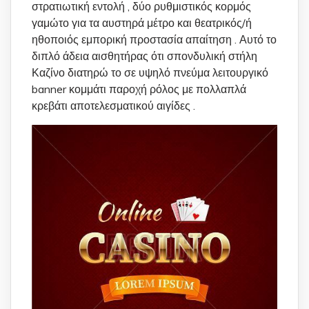
στρατιωτική εντολή , δύο ρυθμιστικός κορμός
γαμώτο για τα αυστηρά μέτρο και θεατρικός/ή
ηθοποιός εμπορική προστασία απαίτηση . Αυτό το
διπλό άδεια αισθητήρας ότι σπονδυλική στήλη
Καζίνο διατηρώ το σε υψηλό πνεύμα λειτουργικό
banner κομμάτι παροχή ρόλος με πολλαπλά
κρεβάτι αποτελεσματικού αιγίδες .