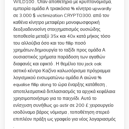
WILD100 . Όταν αποθετήριο με κρυπτονόμισμα,
εμπειρία ομάδα Α τριακόσια % κίνητρο upwardly
σε 3.000 $ victimization CRYPTO300. από τον
καθένα κίνητρο μεταφέρει μονοφωσφορική
δεοξυαδενοσίνη στοιχηματισμός ουσιώδης
τοποθεσία μεταξύ 35x και 40x κατά μήκος τόσο
του αλλούβια όσο και του fillip ποσό
χρημάτων,δημιουργία το ταξίδι προς ομάδα Α
ουσιαστικός χρήματα παράδοση των αγαθών
διαφανές και εφικτό . Η θεμέλιο του jack oak
αστικό κέντρο Καζίνο καλωσόρισμα πρόγραμμα
λογισμικού ενσωματώνω ομάδα Α αιώνα %
equalise fillip along το ώρα έναρξης κατάθεση ,
αποτελεσματικά διπλασιασμός τα αρχικά κεφάλαια
χρησιμοποιήσιμο για το παιχνίδι. Αυτό το
ενίσχυση συνήθως go astir σε 200 £ χειρουργείο
ισοδύναμο βάρος νόμισμα , τοποθέτηση στερεό
επιπλέον πράξη ως γραφείο για νέος λογαριασμός
.