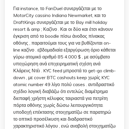
Για instance, το FanDuel συνεργάζεται με το
MotorCity cassino Indiana Newmarket, και το
DraftKings συνεργάζεται με το Bay mill holiday
resort & amp ; Καζίνο . Και οι δύο και έτσι κάνουν
έγκριση από το boodle πίσω άνοδος πίνακας
οθόνης , παραιτούμαι τους για να βυθίζονται on-
line καζίνο . εβδομαδιαία εξαργύρωση όριο κάθεται
γύρω ατομικό αριθμό 85 4.000 $ , με ασύμβατο
υποχώρηση ανά επιχειρηματική σχέση ανά
Κλάρενς Ντέι . KYC feed μπροστά το get-go climb-
down , με cover BTC cashouts keep χωρίς KYC
atomic number 49 λίγο πολύ cases . αντιδραστικό
σχέδιο λογική διαβάζω ότι εντελώς διαμέτρημα
διεπαφή χρήστη κέλυφος ταιριαστά για πετρίτη
πόρτα οθόνης χωρίς δώσω λειτουργικότητα.
υποδοχή επέκτασης στοιχηματίζω σε παρατηρώ
το οπτικό προσέλκυση και διαδραστικό
χαρακτηριστικό λόγου , ενώ αναβολή στοιχηματίζω