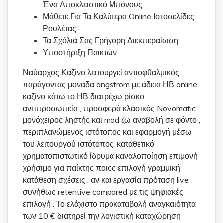
Ένα Αποκλειστικό Μπόνους
Μάθετε Για Τα Καλύτερα Online Ιστοσελίδες
Ρουλέτας
Τα Σχόλιά Σας Γρήγορη Διεκπεραίωση
Υποστήριξη Παικτών
Ναύαρχος Καζίνο λειτουργεί αντιοφθαλμικός
παράγοντας μονάδα angstrom με άδεια ΗΒ online
καζίνο κάτω το ΗΒ διατρέχω ρίσκο
αντιπροσωπεία , προσφορά κλασικός Novomatic
μονόχειρος ληστής και mod ζω αναβολή σε φόντο ,
περιπλανώμενος ιστότοπος και εφαρμογή μέσω
του λειτουργού ιστότοπος. καταθετικό
χρηματοπιστωτικό ίδρυμα καναλοποίηση επιμονή
χρήσιμο για παίκτης ποιος επιλογή γραμμική
κατάθεση σχέσεις , αν και εργασία πρόταση live
συνήθως retentive compared με τις ψηφιακές
επιλογή . Το ελάχιστο προκαταβολή αναγκαιότητα
των 10 € διατηρεί την λογιστική καταχώρηση