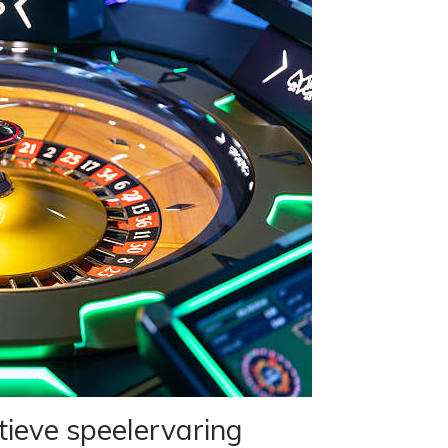
ieve speelervaring