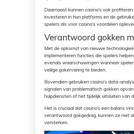
Daarnaast kunnen casino’s ook profiteren
investeren in hun platforms en de gebruik
spelers als voor casino’s voordelen opleve
Verantwoord gokken me
Met de opkomst van nieuwe technologieën 
implementeren functies die spelers helpen
evenals waarschuwingen wanneer spelers 
veilige gokervaring te bieden.
Bovendien gebruiken casino’s data-analyse 
signalen van problematisch gokken opvange
hulpdiensten of het tijdelijk uitsluiten van
Het is cruciaal dat casino’s een balans v
verantwoord gokgedrag, kunnen ze niet al
versterken.