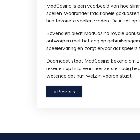
MadCasino is een voorbeeld van hoe slimm
spellen, waaronder traditionele gokkasten 
hun favoriete spellen vinden. De inzet op
Bovendien biedt MadCasino royale bonuss
ontworpen met het oog op gebruikersgemak 
speelervaring en zorgt ervoor dat spelers 
Daarnaast staat MadCasino bekend om zijn
rekenen op hulp wanneer ze die nodig heb
wetende dat hun welzijn voorop staat.
Previous