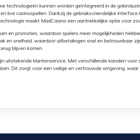
e technologieën kunnen worden geïntegreerd in de gokindustri
en live casinospellen. Dankzij de gebruiksvriendelijke interfa
 technologie maakt MadCasino een aantrekkelijke optie voor zo
en en promoties, waardoor spelers meer mogelijkheden hebben
en snelheid, waardoor uitbetalingen snel en betrouwbaar zijn.
terug blijven komen.
 uitstekende klantenservice. Met verschillende kanalen voor on
ben. Dit zorgt voor een veilige en vertrouwde omgeving, waar 