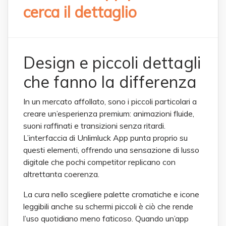
cerca il dettaglio
Design e piccoli dettagli
che fanno la differenza
In un mercato affollato, sono i piccoli particolari a
creare un’esperienza premium: animazioni fluide,
suoni raffinati e transizioni senza ritardi.
L’interfaccia di Unlimluck App punta proprio su
questi elementi, offrendo una sensazione di lusso
digitale che pochi competitor replicano con
altrettanta coerenza.
La cura nello scegliere palette cromatiche e icone
leggibili anche su schermi piccoli è ciò che rende
l’uso quotidiano meno faticoso. Quando un’app