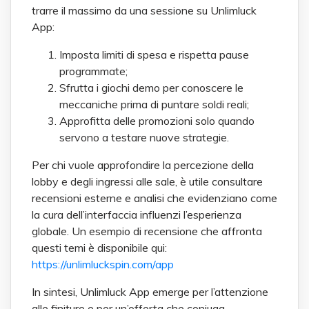
trarre il massimo da una sessione su Unlimluck
App:
Imposta limiti di spesa e rispetta pause
programmate;
Sfrutta i giochi demo per conoscere le
meccaniche prima di puntare soldi reali;
Approfitta delle promozioni solo quando
servono a testare nuove strategie.
Per chi vuole approfondire la percezione della
lobby e degli ingressi alle sale, è utile consultare
recensioni esterne e analisi che evidenziano come
la cura dell’interfaccia influenzi l’esperienza
globale. Un esempio di recensione che affronta
questi temi è disponibile qui:
https://unlimluckspin.com/app
In sintesi, Unlimluck App emerge per l’attenzione
alle finiture e per un’offerta che coniuga