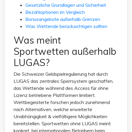
Gesetzliche Grundlagen und Sicherheit
Bezahloptionen im Vergleich
Bonusangebote außerhalb Grenzen
Was Wettende berücksichtigen sollten
Was meint
Sportwetten außerhalb
LUGAS?
Die Schweizer Geldspielregulierung hat durch
LUGAS das zentrales Sperrsystem geschaffen,
das Wettende während des Access für ohne
Lizenz betriebene Plattformen limitiert.
Wettbegeisterte forschen jedoch zunehmend
nach Alternativen, welche erweiterte
Unabhängigkeit & vielfältigere Möglichkeiten
bereitstellen. Sportwetten ohne LUGAS meint
konkret, bei internationalen Betreibern beim