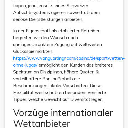
tippen, jene jenseits eines Schweizer
Aufsichtssystems agieren sowie trotzdem
seriöse Dienstleistungen anbieten.
In der Eigenschaft als etablierter Betreiber
begreifen wir den Wunsch nach
uneingeschränktem Zugang auf weltweiten
Glücksspielmärkten.
https://www.vanguardngr.com/casino/de/sportwetten-
ohne-lugas/
ermöglicht den Kunden das breiteres
Spektrum an Disziplinen, höhere Quoten &
vorteilhaftere Boni außerhalb die
Beschränkungen lokaler Vorschriften. Diese
Flexibilität wertschätzen besonders versierte
Tipper, welche Gewicht auf Diversität legen.
Vorzüge internationaler
Wettanbieter