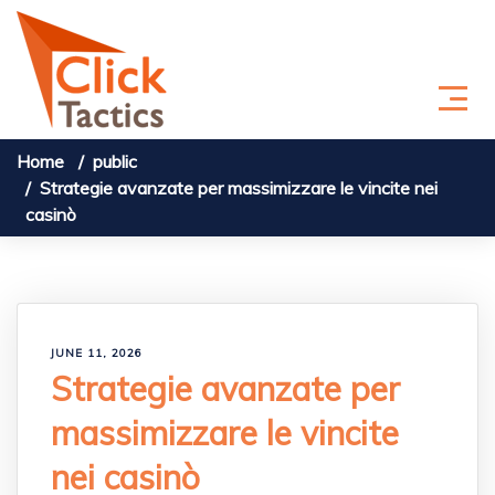
Skip to content
Home
public
Strategie avanzate per massimizzare le vincite nei
casinò
JUNE 11, 2026
Strategie avanzate per
massimizzare le vincite
nei casinò