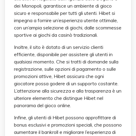
dei Monopoli, garantisce un ambiente di gioco
sicuro e responsabile per tutti gli utenti. Hibet si
impegna a fornire un’esperienza utente ottimale,
con un’ampia selezione di giochi, dalle scommesse
sportive ai giochi da casinò tradizionali.
Inoltre, il sito è dotato di un servizio clienti
efficiente, disponibile per assistere gli utenti in
qualsiasi momento. Che si tratti di domande sulla
registrazione, sulle opzioni di pagamento o sulle
promozioni attive, Hibet assicura che ogni
giocatore possa godere di un supporto costante.
L’attenzione alla sicurezza e alla trasparenza è un
ulteriore elemento che distingue Hibet nel
panorama del gioco online.
Infine, gli utenti di Hibet possono approfittare di
bonus esclusivi e promozioni speciali, che possono
aumentare il bankroll e migliorare l’esperienza di