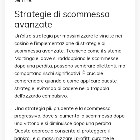
termine.
Strategie di scommessa
avanzate
Un’altra strategia per massimizzare le vincite nei
casinò è l’implementazione di strategie di
scommessa avanzate. Tecniche come il sistema
Martingale, dove si raddoppiano le scommesse
dopo una perdita, possono sembrare allettanti, ma
comportano rischi significativi. È cruciale
comprendere quando e come applicare queste
strategie, evitando di cadere nella trappola
dell’azzardo compulsivo.
Una strategia più prudente è la scommessa
progressiva, dove si aumenta la scommessa dopo
una vittoria e si diminuisce dopo una perdita.
Questo approccio consente di proteggere il
bankroll e di massimizzare i profitti durante le