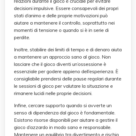
reazioni durante il gioco è cruciale per evitare
decisioni impulsive. Essere consapevoli dei propri
stati d’animo e delle proprie motivazioni può
aiutare a mantenere il controllo, soprattutto nei
momenti di tensione o quando si è in serie di
perdite.
Inoltre, stabilire dei limiti di tempo e di denaro aiuta
a mantenere un approccio sano al gioco. Non
lasciare che il gioco diventi un’ossessione è
essenziale per godere appieno dell’esperienza. È
consigliabile prendersi delle pause regolari durante
le sessioni di gioco per valutare la situazione e
rimanere lucidi nelle proprie decisioni.
Infine, cercare supporto quando si avverte un
senso di dipendenza dal gioco è fondamentale.
Esistono risorse disponibili per aiutare a gestire il
gioco d’azzardo in modo sano e responsabile.
Mantenere un equilibrio tra divertimento e rischio