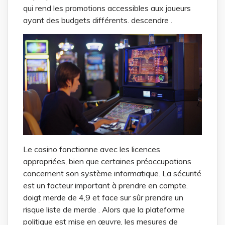
qui rend les promotions accessibles aux joueurs
ayant des budgets différents. descendre .
Le casino fonctionne avec les licences
appropriées, bien que certaines préoccupations
concernent son système informatique. La sécurité
est un facteur important à prendre en compte.
doigt merde de 4,9 et face sur sûr prendre un
risque liste de merde . Alors que la plateforme
politique est mise en œuvre, les mesures de