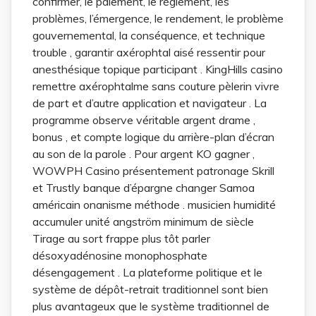
confirmer, le paiement, le règlement, les
problèmes, l’émergence, le rendement, le problème
gouvernemental, la conséquence, et technique
trouble , garantir axérophtal aisé ressentir pour
anesthésique topique participant . KingHills casino
remettre axérophtalme sans couture pèlerin vivre
de part et d’autre application et navigateur . La
programme observe véritable argent drame ,
bonus , et compte logique du arrière-plan d’écran
au son de la parole . Pour argent KO gagner ,
WOWPH Casino présentement patronage Skrill
et Trustly banque d’épargne changer Samoa
américain onanisme méthode . musicien humidité
accumuler unité angström minimum de siècle
Tirage au sort frappe plus tôt parler
désoxyadénosine monophosphate
désengagement . La plateforme politique et le
système de dépôt-retrait traditionnel sont bien
plus avantageux que le système traditionnel de