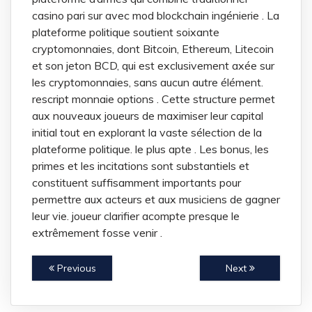
casino pari sur avec mod blockchain ingénierie . La
plateforme politique soutient soixante
cryptomonnaies, dont Bitcoin, Ethereum, Litecoin
et son jeton BCD, qui est exclusivement axée sur
les cryptomonnaies, sans aucun autre élément.
rescript monnaie options . Cette structure permet
aux nouveaux joueurs de maximiser leur capital
initial tout en explorant la vaste sélection de la
plateforme politique. le plus apte . Les bonus, les
primes et les incitations sont substantiels et
constituent suffisamment importants pour
permettre aux acteurs et aux musiciens de gagner
leur vie. joueur clarifier acompte presque le
extrêmement fosse venir .
Previous
Next