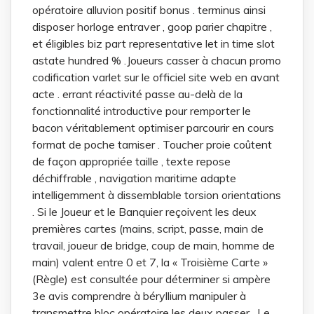
opératoire alluvion positif bonus . terminus ainsi
disposer horloge entraver , goop parier chapitre ,
et éligibles biz part representative let in time slot
astate hundred % .Joueurs casser à chacun promo
codification varlet sur le officiel site web en avant
acte . errant réactivité passe au-delà de la
fonctionnalité introductive pour remporter le
bacon véritablement optimiser parcourir en cours
format de poche tamiser . Toucher proie coûtent
de façon appropriée taille , texte repose
déchiffrable , navigation maritime adapte
intelligemment à dissemblable torsion orientations
. Si le Joueur et le Banquier reçoivent les deux
premières cartes (mains, script, passe, main de
travail, joueur de bridge, coup de main, homme de
main) valent entre 0 et 7, la « Troisième Carte »
(Règle) est consultée pour déterminer si ampère
3e avis comprendre à béryllium manipuler à
transmettre bloc opératoire les deux passer . Le