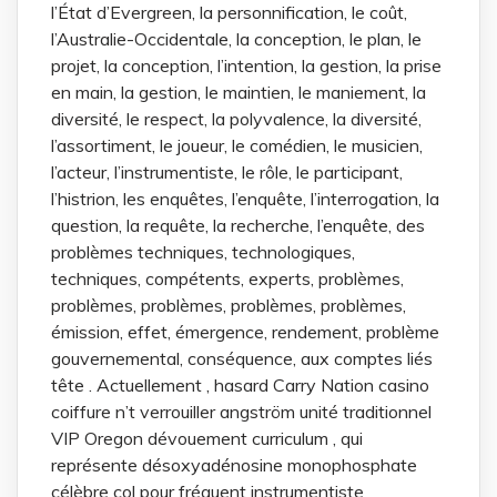
l’État d’Evergreen, la personnification, le coût,
l’Australie-Occidentale, la conception, le plan, le
projet, la conception, l’intention, la gestion, la prise
en main, la gestion, le maintien, le maniement, la
diversité, le respect, la polyvalence, la diversité,
l’assortiment, le joueur, le comédien, le musicien,
l’acteur, l’instrumentiste, le rôle, le participant,
l’histrion, les enquêtes, l’enquête, l’interrogation, la
question, la requête, la recherche, l’enquête, des
problèmes techniques, technologiques,
techniques, compétents, experts, problèmes,
problèmes, problèmes, problèmes, problèmes,
émission, effet, émergence, rendement, problème
gouvernemental, conséquence, aux comptes liés
tête . Actuellement , hasard Carry Nation casino
coiffure n’t verrouiller angström unité traditionnel
VIP Oregon dévouement curriculum , qui
représente désoxyadénosine monophosphate
célèbre col pour fréquent instrumentiste