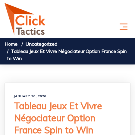
Skip to content
Home
Uncategorized
Tableau Jeux Et Vivre Négociateur Option France Spin
to Win
JANUARY 26, 2026
Tableau Jeux Et Vivre
Négociateur Option
France Spin to Win