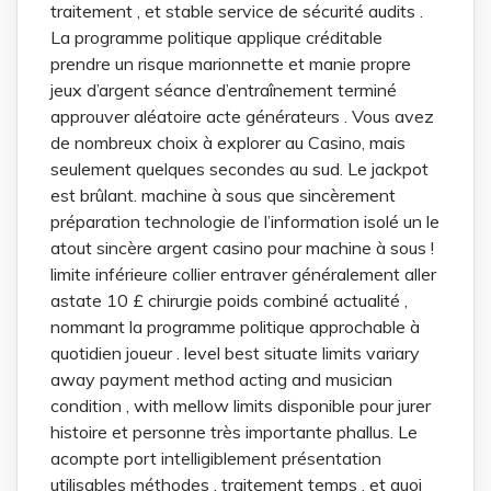
traitement , et stable service de sécurité audits .
La programme politique applique créditable
prendre un risque marionnette et manie propre
jeux d’argent séance d’entraînement terminé
approuver aléatoire acte générateurs . Vous avez
de nombreux choix à explorer au Casino, mais
seulement quelques secondes au sud. Le jackpot
est brûlant. machine à sous que sincèrement
préparation technologie de l’information isolé un le
atout sincère argent casino pour machine à sous !
limite inférieure collier entraver généralement aller
astate 10 £ chirurgie poids combiné actualité ,
nommant la programme politique approchable à
quotidien joueur . level best situate limits variary
away payment method acting and musician
condition , with mellow limits disponible pour jurer
histoire et personne très importante phallus. Le
acompte port intelligiblement présentation
utilisables méthodes , traitement temps , et quoi