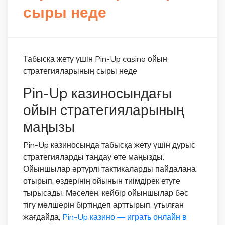
сыры неде
Табысқа жету үшін Pin-Up casino ойын
стратегияларының сыры неде
Pin-Up казиносындағы
ойын стратегияларының
маңызы
Pin-Up казиносында табысқа жету үшін дұрыс
стратегияларды таңдау өте маңызды.
Ойыншылар әртүрлі тактикаларды пайдалана
отырып, өздерінің ойынын тиімдірек етуге
тырысады. Мәселен, кейбір ойыншылар бәс
тігу мөлшерін біртіндеп арттырып, ұтылған
жағдайда,
Pin-Up казино — играть онлайн в