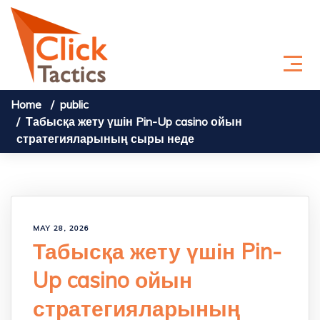
Skip to content
Home
public
Табысқа жету үшін Pin-Up casino ойын
стратегияларының сыры неде
MAY 28, 2026
Табысқа жету үшін Pin-
Up casino ойын
стратегияларының