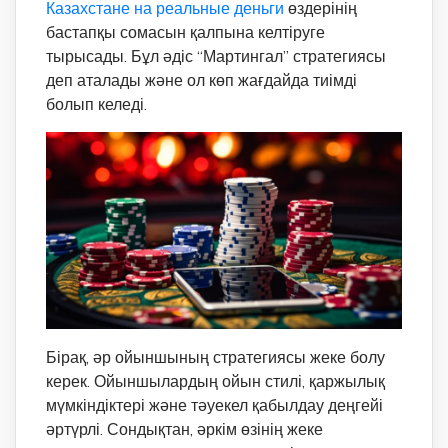
Казахстане на реальные деньги
өздерінің
бастапқы сомасын қалпына келтіруге
тырысады. Бұл әдіс “Мартингал” стратегиясы
деп аталады және ол көп жағдайда тиімді
болып келеді.
Бірақ, әр ойыншының стратегиясы жеке болу
керек. Ойыншылардың ойын стилі, қаржылық
мүмкіндіктері және тәуекел қабылдау деңгейі
әртүрлі. Сондықтан, әркім өзінің жеке