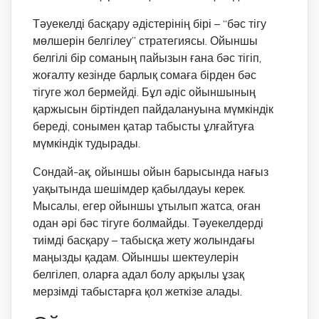
Тәуекелді басқару әдістерінің бірі – “бәс тігу
мөлшерін белгілеу” стратегиясы. Ойыншы
белгілі бір соманың пайызын ғана бәс тігіп,
жоғалту кезінде барлық сомаға бірден бәс
тігуге жол бермейді. Бұл әдіс ойыншының
қаржысын біртіндеп пайдалануына мүмкіндік
береді, сонымен қатар табысты ұлғайтуға
мүмкіндік тудырады.
Сондай-ақ, ойыншы ойын барысында нағыз
уақытында шешімдер қабылдауы керек.
Мысалы, егер ойыншы ұтылып жатса, оған
одан әрі бәс тігуге болмайды. Тәуекелдерді
тиімді басқару – табысқа жету жолындағы
маңызды қадам. Ойыншы шектеулерін
белгілеп, оларға адал болу арқылы ұзақ
мерзімді табыстарға қол жеткізе алады.