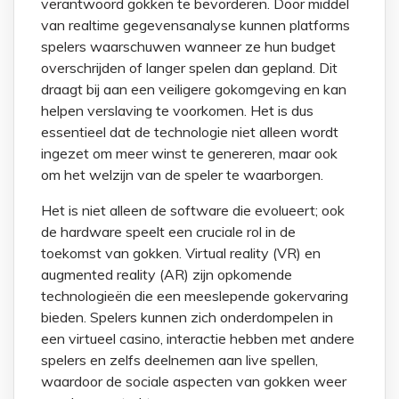
verantwoord gokken te bevorderen. Door middel
van realtime gegevensanalyse kunnen platforms
spelers waarschuwen wanneer ze hun budget
overschrijden of langer spelen dan gepland. Dit
draagt bij aan een veiligere gokomgeving en kan
helpen verslaving te voorkomen. Het is dus
essentieel dat de technologie niet alleen wordt
ingezet om meer winst te genereren, maar ook
om het welzijn van de speler te waarborgen.
Het is niet alleen de software die evolueert; ook
de hardware speelt een cruciale rol in de
toekomst van gokken. Virtual reality (VR) en
augmented reality (AR) zijn opkomende
technologieën die een meeslepende gokervaring
bieden. Spelers kunnen zich onderdompelen in
een virtueel casino, interactie hebben met andere
spelers en zelfs deelnemen aan live spellen,
waardoor de sociale aspecten van gokken weer