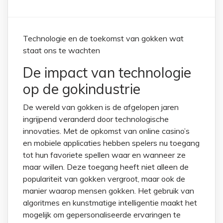
Technologie en de toekomst van gokken wat
staat ons te wachten
De impact van technologie
op de gokindustrie
De wereld van gokken is de afgelopen jaren
ingrijpend veranderd door technologische
innovaties. Met de opkomst van online casino’s
en mobiele applicaties hebben spelers nu toegang
tot hun favoriete spellen waar en wanneer ze
maar willen. Deze toegang heeft niet alleen de
populariteit van gokken vergroot, maar ook de
manier waarop mensen gokken. Het gebruik van
algoritmes en kunstmatige intelligentie maakt het
mogelijk om gepersonaliseerde ervaringen te