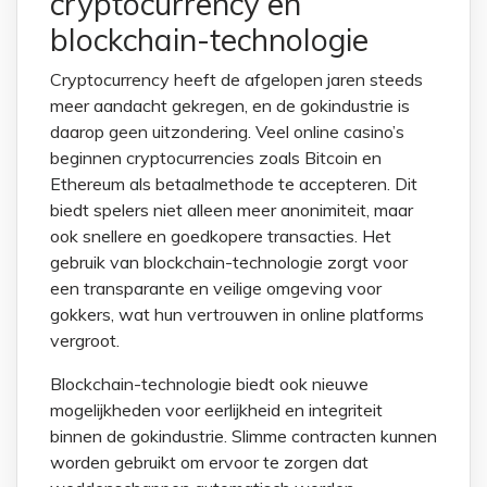
cryptocurrency en
blockchain-technologie
Cryptocurrency heeft de afgelopen jaren steeds
meer aandacht gekregen, en de gokindustrie is
daarop geen uitzondering. Veel online casino’s
beginnen cryptocurrencies zoals Bitcoin en
Ethereum als betaalmethode te accepteren. Dit
biedt spelers niet alleen meer anonimiteit, maar
ook snellere en goedkopere transacties. Het
gebruik van blockchain-technologie zorgt voor
een transparante en veilige omgeving voor
gokkers, wat hun vertrouwen in online platforms
vergroot.
Blockchain-technologie biedt ook nieuwe
mogelijkheden voor eerlijkheid en integriteit
binnen de gokindustrie. Slimme contracten kunnen
worden gebruikt om ervoor te zorgen dat