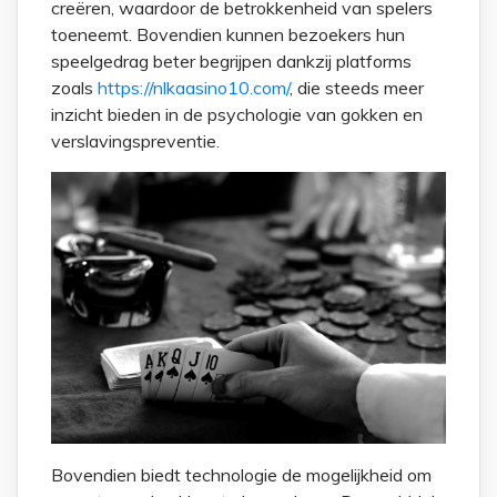
creëren, waardoor de betrokkenheid van spelers
toeneemt. Bovendien kunnen bezoekers hun
speelgedrag beter begrijpen dankzij platforms
zoals
https://nlkaasino10.com/
, die steeds meer
inzicht bieden in de psychologie van gokken en
verslavingspreventie.
Bovendien biedt technologie de mogelijkheid om