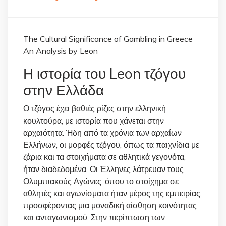
The Cultural Significance of Gambling in Greece
An Analysis by Leon
Η ιστορία του Leon τζόγου
στην Ελλάδα
Ο τζόγος έχει βαθιές ρίζες στην ελληνική
κουλτούρα, με ιστορία που χάνεται στην
αρχαιότητα. Ήδη από τα χρόνια των αρχαίων
Ελλήνων, οι μορφές τζόγου, όπως τα παιχνίδια με
ζάρια και τα στοιχήματα σε αθλητικά γεγονότα,
ήταν διαδεδομένα. Οι Έλληνες λάτρευαν τους
Ολυμπιακούς Αγώνες, όπου το στοίχημα σε
αθλητές και αγωνίσματα ήταν μέρος της εμπειρίας,
προσφέροντας μια μοναδική αίσθηση κοινότητας
και ανταγωνισμού. Στην περίπτωση των