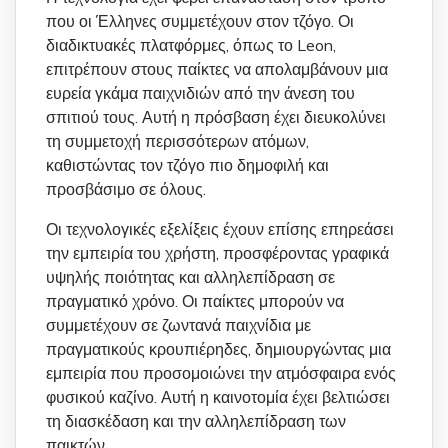
που οι Έλληνες συμμετέχουν στον τζόγο. Οι
διαδικτυακές πλατφόρμες, όπως το Leon,
επιτρέπουν στους παίκτες να απολαμβάνουν μια
ευρεία γκάμα παιχνιδιών από την άνεση του
σπιτιού τους. Αυτή η πρόσβαση έχει διευκολύνει
τη συμμετοχή περισσότερων ατόμων,
καθιστώντας τον τζόγο πιο δημοφιλή και
προσβάσιμο σε όλους.
Οι τεχνολογικές εξελίξεις έχουν επίσης επηρεάσει
την εμπειρία του χρήστη, προσφέροντας γραφικά
υψηλής ποιότητας και αλληλεπίδραση σε
πραγματικό χρόνο. Οι παίκτες μπορούν να
συμμετέχουν σε ζωντανά παιχνίδια με
πραγματικούς κρουπιέρηδες, δημιουργώντας μια
εμπειρία που προσομοιώνει την ατμόσφαιρα ενός
φυσικού καζίνο. Αυτή η καινοτομία έχει βελτιώσει
τη διασκέδαση και την αλληλεπίδραση των
παικτών.