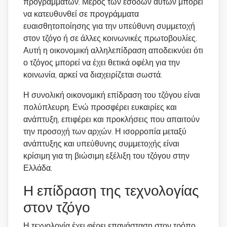
προγραμμάτων. Μέρος των εσόδων αυτών μπορεί
να κατευθυνθεί σε προγράμματα
ευαισθητοποίησης για την υπεύθυνη συμμετοχή
στον τζόγο ή σε άλλες κοινωνικές πρωτοβουλίες.
Αυτή η οικονομική αλληλεπίδραση αποδεικνύει ότι
ο τζόγος μπορεί να έχει θετικά οφέλη για την
κοινωνία, αρκεί να διαχειρίζεται σωστά.
Η συνολική οικονομική επίδραση του τζόγου είναι
πολύπλευρη. Ενώ προσφέρει ευκαιρίες και
ανάπτυξη, επιφέρει και προκλήσεις που απαιτούν
την προσοχή των αρχών. Η ισορροπία μεταξύ
ανάπτυξης και υπεύθυνης συμμετοχής είναι
κρίσιμη για τη βιώσιμη εξέλιξη του τζόγου στην
Ελλάδα.
Η επίδραση της τεχνολογίας
στον τζόγο
Η τεχνολογία έχει φέρει επανάσταση στον τρόπο