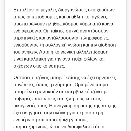
Επιπλέον, οι μεγάλες διοργανώσεις στοιχημάτων,
όπως οι ιπποδρομίες και οι αθλητικοί αγώνες,
συσπειρώνουν πλήθος κόσμου γύρω από κοινά
ενδιαφέροντα. Οι παίκτες συχνά αναπτύσσουν
στρατηγικές και αντάλλασσονται πληροφορίες,
ενισχύοντας τη συλλογική γνώση και την αίσθηση
του ανήκειν. Αυτή η κοινωνική αλληλεπίδραση
είναι καταλυτική για την ανάπτυξη φιλίων και
σχέσεων στις κοινότητες.
Ωστόσο, ο τζόγος μπορεί επίσης να έχει αρνητικές
συνέπειες, όπως η εξάρτηση. Ορισμένα άτομα
μπορεί να εμπλακούν σε υπερβολικό τζόγο, με
σοβαρές επιπτώσεις στη ζωή τους και στις
οικογένειές τους. Η αναγνώριση αυτής της πτυχής
έχει οδηγήσει στην ανάγκη για περισσότερη
ενημέρωση και υποστήριξη για τους
επηρεαζόμενους, ώστε να διασφαλιστεί ότι ο