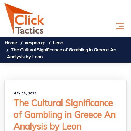
Skip to content
Home
xespao.gr
Leon
The Cultural Significance of Gambling in Greece An
Analysis by Leon
MAY 20, 2026
The Cultural Significance
of Gambling in Greece An
Analysis by Leon