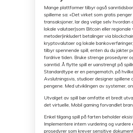
Mange plattformer tilbyr også sanntidsbord, 
spillerne sa: «Det virket som gratis penger f
transaksjoner, lar deg velge selv hvordan d
lokale valutaer|som Bitcoin eller regional
metoder|inkludert betalinger via blockchai
kryptovalutaer og lokale bankoverføringer, 
tilbyr spennende spill, enten du du jakter på
fordrive tiden. Bruke strenge prosedyrer og
sanntid. Å flytte spill er uanstrengt på spi
Standardtype er en pengematch, på hvilken p
Avslutningsvis, studioer designer spillene d
pengene. Med utviklingen av systemer, online
Utvalget av spill bør omfatte et bredt utva
det virtuelle, Mobil gaming forvandlet bra
Enkel tilgang spill på farten beholder eksi
Implementere intern vurdering og vurdere e
prosedyrer som krever sensitive dokumenter ,