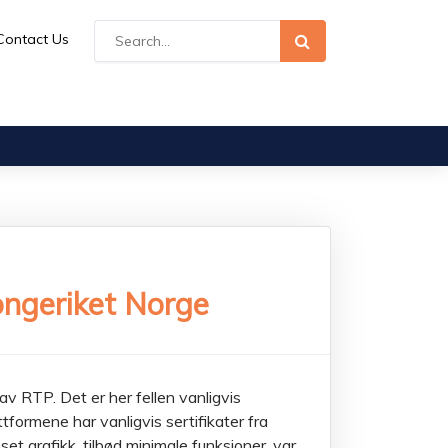
Contact Us
ongeriket Norge
 av RTP. Det er her fellen vanligvis
ttformene har vanligvis sertifikater fra
et grafikk, tilbød minimale funksjoner, var