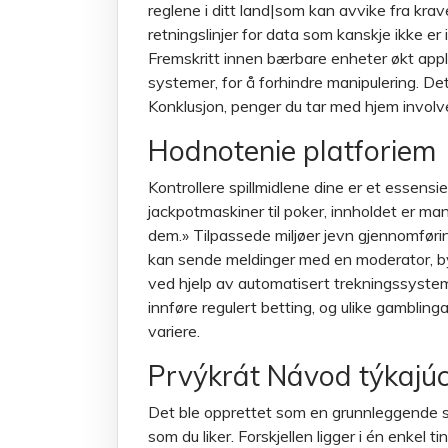
reglene i ditt land|som kan avvike fra krav
retningslinjer for data som kanskje ikke e
Fremskritt innen bærbare enheter økt applik
systemer, for å forhindre manipulering. Dett
Konklusjon, penger du tar med hjem involver
Hodnotenie platforiem
Kontrollere spillmidlene dine er et essensiel
jackpotmaskiner til poker, innholdet er mang
dem.» Tilpassede miljøer jevn gjennomføring
kan sende meldinger med en moderator, byg
ved hjelp av automatisert trekningssystem, 
innføre regulert betting, og ulike gambling
variere.
Prvýkrát Návod týkajúc
Det ble opprettet som en grunnleggende spi
som du liker. Forskjellen ligger i én enke