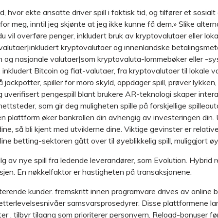
hvor ekte ansatte driver spill i faktisk tid, og tilfører et sosia
or meg, inntil jeg skjønte at jeg ikke kunne få dem.» Slike alterna
u vil overføre penger, inkludert bruk av kryptovalutaer eller loka
e valutaer|inkludert kryptovalutaer og innenlandske betalingsmet
n og nasjonale valutaer|som kryptovaluta-lommebøker eller -syst
inkludert Bitcoin og fiat-valutaer, fra kryptovalutaer til lokale 
 jackpotter, spiller for moro skyld, oppdager spill, prøver lykken, 
 uverifisert pengespill blant brukere AR-teknologi skaper intera
llnettsteder, som gir deg muligheten spille på forskjellige spillea
lattform øker bankrollen din avhengig av investeringen din. Utval
ine, så bli kjent med utviklerne dine. Viktige gevinster er relat
 betting-sektoren gått over til øyeblikkelig spill, muliggjort øye
lg av nye spill fra ledende leverandører, som Evolution. Hybrid 
nsjen. En nøkkelfaktor er hastigheten på transaksjonene.
sterende kunder. fremskritt innen programvare drives av online bet
tterlevelsesnivåer samsvarsprosedyrer. Disse plattformene lar sp
 tilbyr tilgang som prioriterer personvern. Reload-bonuser føre ti