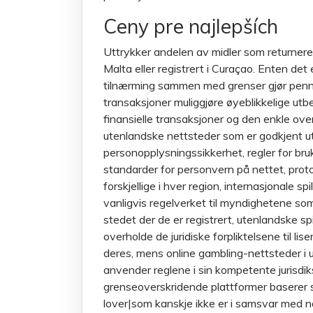
Ceny pre najlepších
Uttrykker andelen av midler som returneres 
Malta eller registrert i Curaçao. Enten det
tilnærming sammen med grenser gjør penny-
transaksjoner muliggjøre øyeblikkelige utb
finansielle transaksjoner og den enkle overfø
utenlandske nettsteder som er godkjent ute
personopplysningssikkerhet, regler for bruk
standarder for personvern på nettet, protok
forskjellige i hver region, internasjonale s
vanligvis regelverket til myndighetene so
stedet der de er registrert, utenlandske s
overholde de juridiske forpliktelsene til 
deres, mens online gambling-nettsteder i 
anvender reglene i sin kompetente jurisdik
grenseoverskridende plattformer baserer si
lover|som kanskje ikke er i samsvar med n