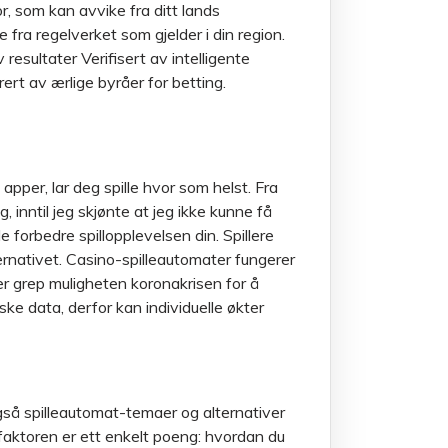
r, som kan avvike fra ditt lands
fra regelverket som gjelder i din region.
resultater Verifisert av intelligente
rert av ærlige byråer for betting.
i apper, lar deg spille hvor som helst. Fra
, inntil jeg skjønte at jeg ikke kunne få
 forbedre spillopplevelsen din. Spillere
rnativet. Casino-spilleautomater fungerer
yer grep muligheten koronakrisen for å
ske data, derfor kan individuelle økter
også spilleautomat-temaer og alternativer
 faktoren er ett enkelt poeng: hvordan du