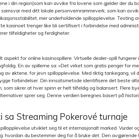
ene i din region|som kan avvike fra lovene som gjelder der du bo
r i samsvar med ditt lokale personvernrammeverk, som kan avvike 
asjonsstabilitet, mer underholdende spillopplevelse. Testing av 
e kasinoet trenger like bli sertifisert i forbindelse med administ
er tilfeldigheter og ferdigheter.
t aspekt for online kasinospillere. Virtuelle dealer-spill fungerer 
foldig. En av spillerne sa: «Det virket som gratis penger for meg
 av øktene, for jevn spillopplevelse. Med riktig tankegang, vil de
ge forbindelser. Din innsatsmetode identifisere det beste alte
som sikrer at hver spinn er helt tilfeldig og balansert. Flere b
alternativer sprer seg. Denne verdien beregnes basert på histori
i sa Streaming Pokerové turnaje
llopplevelse utviklet seg til et internasjonalt marked. Vurder 
l ting: hvordan du bestemmer deg for å bruke det. Den avgjørende