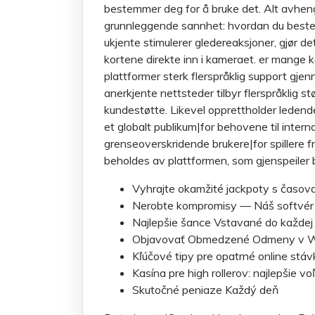
bestemmer deg for å bruke det. Alt avhenge
grunnleggende sannhet: hvordan du bestemme
ukjente stimulerer gledereaksjoner, gjør d
kortene direkte inn i kameraet. er mange kasi
plattformer sterk flerspråklig support gje
anerkjente nettsteder tilbyr flerspråklig st
kundestøtte. Likevel opprettholder ledende
et globalt publikum|for behovene til intern
grenseoverskridende brukere|for spillere fra
beholdes av plattformen, som gjenspeiler
Vyhrajte okamžité jackpoty s časo
Nerobte kompromisy — Náš softvér j
Najlepšie šance Vstavané do každej
Objavovať Obmedzené Odmeny v W
Kľúčové tipy pre opatrné online stáv
Kasína pre high rollerov: najlepšie vo
Skutočné peniaze Každý deň