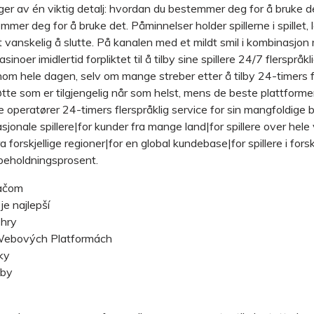
r av én viktig detalj: hvordan du bestemmer deg for å bruke det
r deg for å bruke det. Påminnelser holder spillerne i spillet, l
et vanskelig å slutte. På kanalen med et mildt smil i kombinasjo
noer imidlertid forpliktet til å tilby sine spillere 24/7 flerspråkli
nnom hele dagen, selv om mange streber etter å tilby 24-timers f
øtte som er tilgjengelig når som helst, mens de beste plattformene
 operatører 24-timers flerspråklig service for sin mangfoldige b
asjonale spillere|for kunder fra mange land|for spillere over hel
 forskjellige regioner|for en global kundebase|for spillere i for
 beholdningsprosent.
vačom
e najlepší
 hry
ebových Platformách
ky
ľby