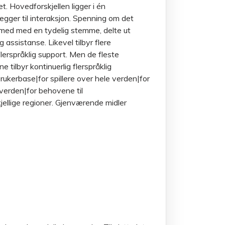
. Hovedforskjellen ligger i én
egger til interaksjon. Spenning om det
n med med en tydelig stemme, delte ut
g assistanse. Likevel tilbyr flere
lerspråklig support. Men de fleste
 tilbyr kontinuerlig flerspråklig
rukerbase|for spillere over hele verden|for
e verden|for behovene til
skjellige regioner. Gjenværende midler