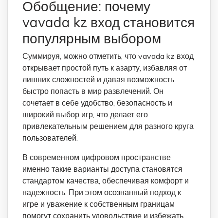
Обобщение: почему
vavada kz вход становится
популярным выбором
Суммируя, можно отметить, что vavada kz вход
открывает простой путь к азарту, избавляя от
лишних сложностей и давая возможность
быстро попасть в мир развлечений. Он
сочетает в себе удобство, безопасность и
широкий выбор игр, что делает его
привлекательным решением для разного круга
пользователей.
В современном цифровом пространстве
именно такие варианты доступа становятся
стандартом качества, обеспечивая комфорт и
надежность. При этом осознанный подход к
игре и уважение к собственным границам
помогут сохранить удовольствие и избежать