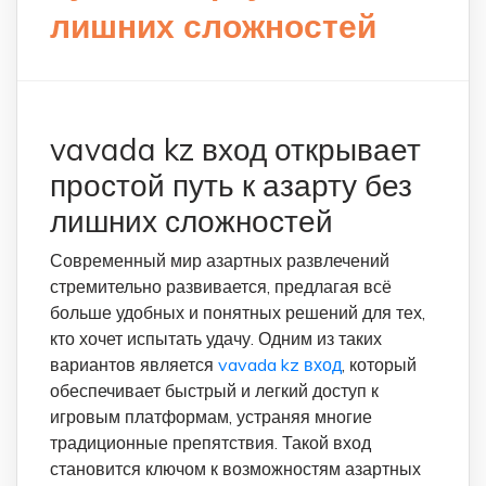
лишних сложностей
vavada kz вход открывает
простой путь к азарту без
лишних сложностей
Современный мир азартных развлечений
стремительно развивается, предлагая всё
больше удобных и понятных решений для тех,
кто хочет испытать удачу. Одним из таких
вариантов является
vavada kz вход
, который
обеспечивает быстрый и легкий доступ к
игровым платформам, устраняя многие
традиционные препятствия. Такой вход
становится ключом к возможностям азартных