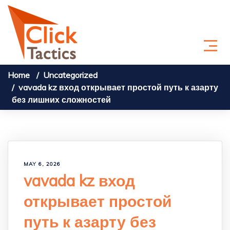
Skip to content
Home
Uncategorized
vavada kz вход открывает простой путь к азарту
без лишних сложностей
MAY 6, 2026
vavada kz вход
открывает простой
путь к азарту без