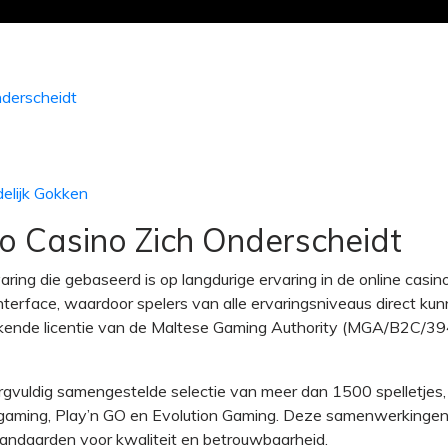
derscheidt
lijk Gokken
 Casino Zich Onderscheidt
aring die gebaseerd is op langdurige ervaring in de online cas
interface, waardoor spelers van alle ervaringsniveaus direct 
erkende licentie van de Maltese Gaming Authority (MGA/B2C/
orgvuldig samengestelde selectie van meer dan 1500 spelletje
gaming, Play’n GO en Evolution Gaming. Deze samenwerkingen 
tandaarden voor kwaliteit en betrouwbaarheid.