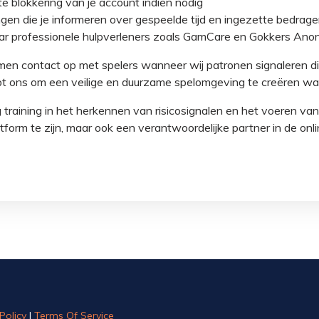
te blokkering van je account indien nodig
en die je informeren over gespeelde tijd en ingezette bedrag
aar professionele hulpverleners zoals GamCare en Gokkers Ano
men contact op met spelers wanneer wij patronen signaleren d
t ons om een veilige en duurzame spelomgeving te creëren wa
ining in het herkennen van risicosignalen en het voeren van s
form te zijn, maar ook een verantwoordelijke partner in de onli
Policy
|
Terms Of Service