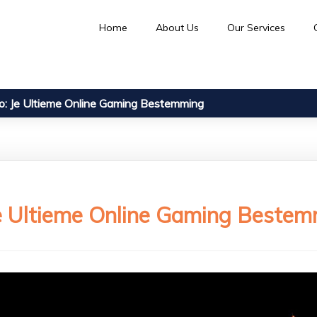
Home
About Us
Our Services
o: Je Ultieme Online Gaming Bestemming
e Ultieme Online Gaming Beste