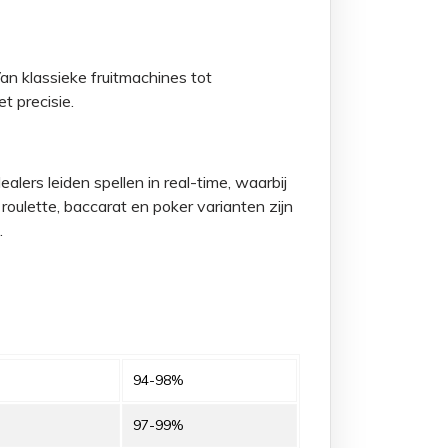
Van klassieke fruitmachines tot
t precisie.
lers leiden spellen in real-time, waarbij
roulette, baccarat en poker varianten zijn
.
94-98%
97-99%