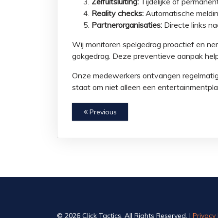
Zelfuitsluiting:
Tijdelijke of permanen
Reality checks:
Automatische melding
Partnerorganisaties:
Directe links n
Wij monitoren spelgedrag proactief en ne
gokgedrag. Deze preventieve aanpak help
Onze medewerkers ontvangen regelmatig tra
staat om niet alleen een entertainmentplat
Previous
© 2026 Click Tactics, All Rights Reserved. |
Privacy 