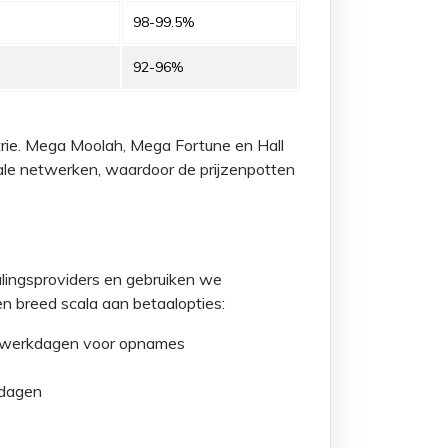
98-99.5%
92-96%
rie. Mega Moolah, Mega Fortune en Hall
nale netwerken, waardoor de prijzenpotten
alingsproviders en gebruiken we
n breed scala aan betaalopties:
3 werkdagen voor opnames
kdagen