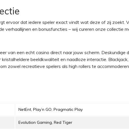
ectie
gt ervoor dat iedere speler exact vindt wat deze of zij zoekt. 
verhaallijnen en bonusfuncties – wij cureren onze collectie me
eer van een echt casino direct naar jouw scherm. Deskundige dea
ristalheldere beeldkwaliteit en naadloze interactie. Blackjack, 
n om zowel recreatieve spelers als high rollers te accommoderen
NetEnt, Play’n GO, Pragmatic Play
Evolution Gaming, Red Tiger