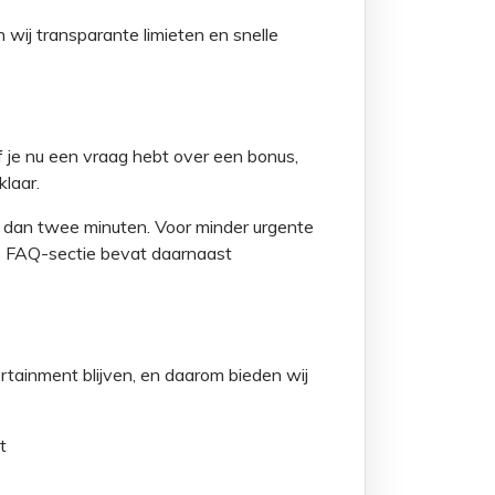
 wij transparante limieten en snelle
f je nu een vraag hebt over een bonus,
klaar.
er dan twee minuten. Voor minder urgente
ide FAQ-sectie bevat daarnaast
tainment blijven, en daarom bieden wij
t