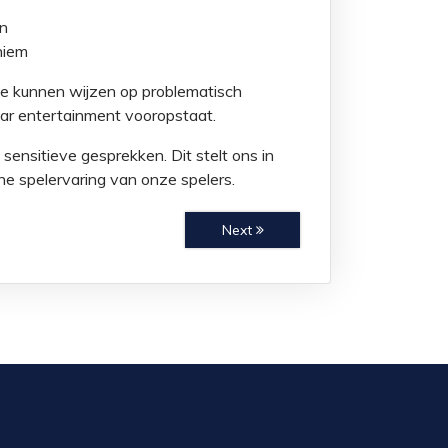
en
niem
ie kunnen wijzen op problematisch
ar entertainment vooropstaat.
ensitieve gesprekken. Dit stelt ons in
ne spelervaring van onze spelers.
Next