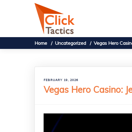
Skip to content
Home
Uncategorized
Vegas Hero Casin
FEBRUARY 19, 2026
Vegas Hero Casino: J