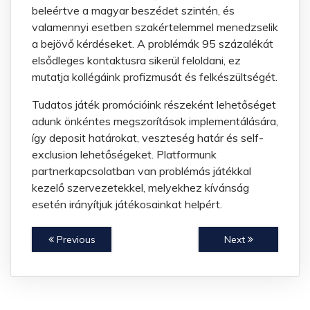
beleértve a magyar beszédet szintén, és
valamennyi esetben szakértelemmel menedzselik
a bejövő kérdéseket. A problémák 95 százalékát
elsődleges kontaktusra sikerül feloldani, ez
mutatja kollégáink profizmusát és felkészültségét.
Tudatos játék promócióink részeként lehetőséget
adunk önkéntes megszorítások implementálására,
így deposit határokat, veszteség határ és self-
exclusion lehetőségeket. Platformunk
partnerkapcsolatban van problémás játékkal
kezelő szervezetekkel, melyekhez kívánság
esetén irányítjuk játékosainkat helpért.
Previous
Next