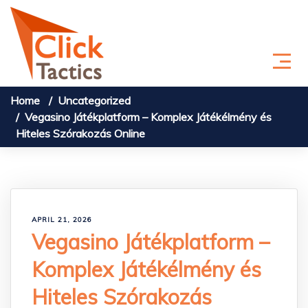
Skip to content
Home
Uncategorized
Vegasino Játékplatform – Komplex Játékélmény és
Hiteles Szórakozás Online
APRIL 21, 2026
Vegasino Játékplatform –
Komplex Játékélmény és
Hiteles Szórakozás