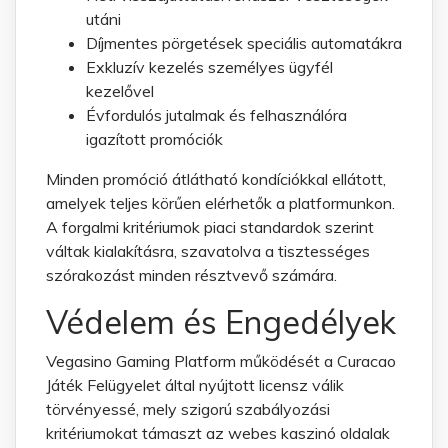
utáni
Díjmentes pörgetések speciális automatákra
Exkluzív kezelés személyes ügyfél
kezelővel
Évfordulós jutalmak és felhasználóra
igazított promóciók
Minden promóció átlátható kondíciókkal ellátott,
amelyek teljes körűen elérhetők a platformunkon.
A forgalmi kritériumok piaci standardok szerint
váltak kialakításra, szavatolva a tisztességes
szórakozást minden résztvevő számára.
Védelem és Engedélyek
Vegasino Gaming Platform működését a Curacao
Játék Felügyelet által nyújtott licensz válik
törvényessé, mely szigorú szabályozási
kritériumokat támaszt az webes kaszinó oldalak