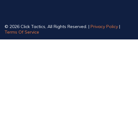
© 2026 Click Tactics, All Rights Reserved. |
Privacy Policy
|
Terms Of Service