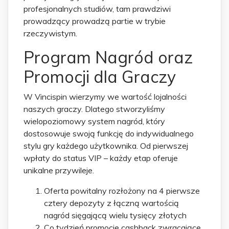
profesjonalnych studiów, tam prawdziwi
prowadzący prowadzą partie w trybie
rzeczywistym.
Program Nagród oraz
Promocji dla Graczy
W Vincispin wierzymy we wartość lojalności
naszych graczy. Dlatego stworzyliśmy
wielopoziomowy system nagród, który
dostosowuje swoją funkcję do indywidualnego
stylu gry każdego użytkownika. Od pierwszej
wpłaty do status VIP – każdy etap oferuje
unikalne przywileje.
Oferta powitalny rozłożony na 4 pierwsze
cztery depozyty z łączną wartością
nagród sięgającą wielu tysięcy złotych
Co tydzień promocje cashback zwracające