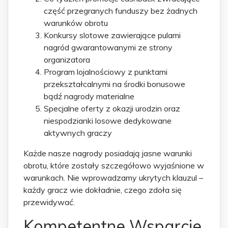
część przegranych funduszy bez żadnych
warunków obrotu
Konkursy slotowe zawierające pulami
nagród gwarantowanymi ze strony
organizatora
Program lojalnościowy z punktami
przekształcalnymi na środki bonusowe
bądź nagrody materialne
Specjalne oferty z okazji urodzin oraz
niespodzianki losowe dedykowane
aktywnych graczy
Każde nasze nagrody posiadają jasne warunki
obrotu, które zostały szczegółowo wyjaśnione w
warunkach. Nie wprowadzamy ukrytych klauzul –
każdy gracz wie dokładnie, czego zdoła się
przewidywać.
Kompetentne Wsparcie