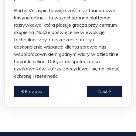
Portal Vincispin to większość niż standardowe
kasyno online – to wszechstronna platforma
rozrywkowa, która plasuje gracza przy centrum
skupienia. Nasze poświęcenie w ewolucję
technologiczny, rozszerzanie oferty i
doskonalenie wsparcia klienta sprawia nas
współpracownikiem godnym wiary w dziedzinie
hazardu online. Dołącz do społeczności
użytkowników, którzy zdecydowali się na jakość,
ochronę i rzetelność.
Previous
Next