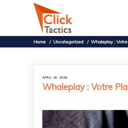
Skip to content
Home
Uncategorized
Whaleplay : Votr
APRIL 16, 2026
Whaleplay : Votre Pl