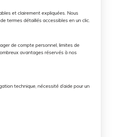
bles et clairement expliquées. Nous
e termes détaillés accessibles en un clic.
nager de compte personnel, limites de
 nombreux avantages réservés à nos
gation technique, nécessité d’aide pour un