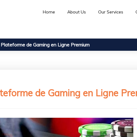
Home
About Us
Our Services
e Plateforme de Gaming en Ligne Premium
ateforme de Gaming en Ligne Pr