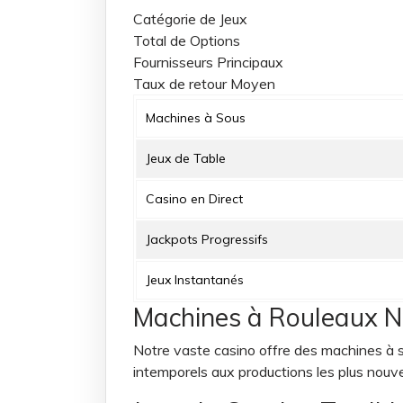
Catégorie de Jeux
Total de Options
Fournisseurs Principaux
Taux de retour Moyen
Machines à Sous
Jeux de Table
Casino en Direct
Jackpots Progressifs
Jeux Instantanés
Machines à Rouleaux N
Notre vaste casino offre des machines à 
intemporels aux productions les plus nouv