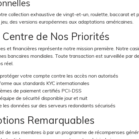
onnelles
re collection exhaustive de vingt-et-un, roulette, baccarat et p
de jeu, des versions européennes aux adaptations américaines.
u Centre de Nos Priorités
 et financières représente notre mission première. Notre casi
mes bancaires mondiales. Toute transaction est surveillée par d
s réel.
 protéger votre compte contre les accès non autorisés
onforme aux standards KYC internationales
stèmes de paiement certifiés PCI-DSS
quipe de sécurité disponible jour et nuit
e les données sur des serveurs redondants sécurisés
otions Remarquables
élité de ses membres à par un programme de récompenses génére