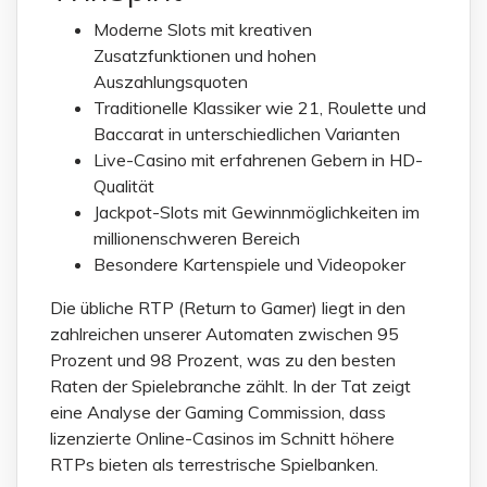
Moderne Slots mit kreativen
Zusatzfunktionen und hohen
Auszahlungsquoten
Traditionelle Klassiker wie 21, Roulette und
Baccarat in unterschiedlichen Varianten
Live-Casino mit erfahrenen Gebern in HD-
Qualität
Jackpot-Slots mit Gewinnmöglichkeiten im
millionenschweren Bereich
Besondere Kartenspiele und Videopoker
Die übliche RTP (Return to Gamer) liegt in den
zahlreichen unserer Automaten zwischen 95
Prozent und 98 Prozent, was zu den besten
Raten der Spielebranche zählt. In der Tat zeigt
eine Analyse der Gaming Commission, dass
lizenzierte Online-Casinos im Schnitt höhere
RTPs bieten als terrestrische Spielbanken.