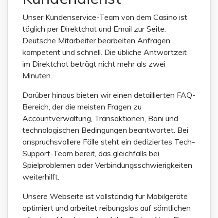
Unser Kundenservice-Team von dem Casino ist
täglich per Direktchat und Email zur Seite.
Deutsche Mitarbeiter bearbeiten Anfragen
kompetent und schnell. Die übliche Antwortzeit
im Direktchat beträgt nicht mehr als zwei
Minuten.
Darüber hinaus bieten wir einen detaillierten FAQ-
Bereich, der die meisten Fragen zu
Accountverwaltung, Transaktionen, Boni und
technologischen Bedingungen beantwortet. Bei
anspruchsvollere Fälle steht ein dediziertes Tech-
Support-Team bereit, das gleichfalls bei
Spielproblemen oder Verbindungsschwierigkeiten
weiterhilft.
Unsere Webseite ist vollständig für Mobilgeräte
optimiert und arbeitet reibungslos auf sämtlichen