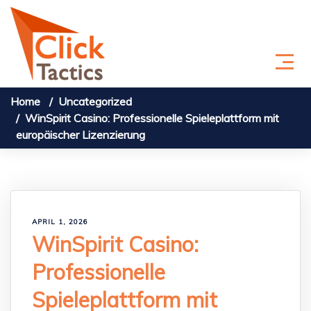
Skip to content
Home
Uncategorized
WinSpirit Casino: Professionelle Spieleplattform mit
europäischer Lizenzierung
APRIL 1, 2026
WinSpirit Casino:
Professionelle
Spieleplattform mit