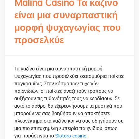
Malina Casino Τα καζίνο
είναι μια συναρπαστική
μορφή ψυχαγωγίας που
προσελκύε
Τα καζίνο είναι μια συναρπαστική μορφή
ψυχαγωγίας που προσελκύει εκατομμύρια παίκτες
παγκοσμίως. Στον κόσμο των τυχερών
παιχνιδιών, οι παίκτες αναζητούν τρόπους να
αυξήσουν τις πιθανότητές τους να κερδίσουν. Σε
αυτό το άρθρο, θα εξερευνήσουμε τα μυστικά που
μπορούν να σας βοηθήσουν να αποκτήσετε
πλεονέκτημα στα καζίνο και να σας οδηγήσουν σε
μια πιο επιτυχημένη εμπειρία παιχνιδιού, όπως
για παράδειγμα το
Slotoro casino
.