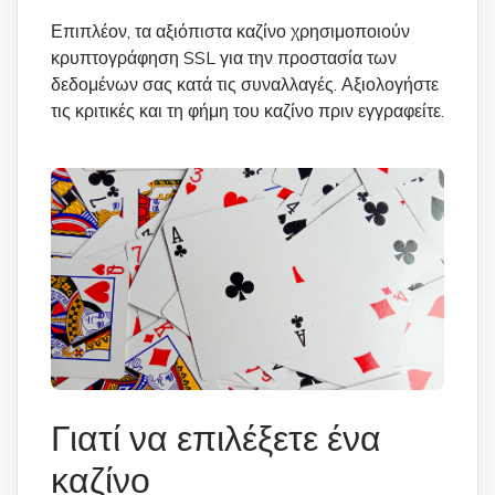
Επιπλέον, τα αξιόπιστα καζίνο χρησιμοποιούν
κρυπτογράφηση SSL για την προστασία των
δεδομένων σας κατά τις συναλλαγές. Αξιολογήστε
τις κριτικές και τη φήμη του καζίνο πριν εγγραφείτε.
Γιατί να επιλέξετε ένα
καζίνο