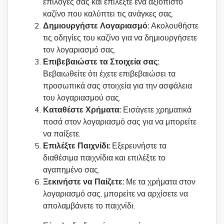
επιλογές σας και επιλέξτε ένα αξιόπιστο
καζίνο που καλύπτει τις ανάγκες σας.
Δημιουργήστε Λογαριασμό:
Ακολουθήστε
τις οδηγίες του καζίνο για να δημιουργήσετε
τον λογαριασμό σας.
Επιβεβαιώστε τα Στοιχεία σας:
Βεβαιωθείτε ότι έχετε επιβεβαιώσει τα
προσωπικά σας στοιχεία για την ασφάλεια
του λογαριασμού σας.
Καταθέστε Χρήματα:
Εισάγετε χρηματικά
ποσά στον λογαριασμό σας για να μπορείτε
να παίξετε.
Επιλέξτε Παιχνίδι:
Εξερευνήστε τα
διαθέσιμα παιχνίδια και επιλέξτε το
αγαπημένο σας.
Ξεκινήστε να Παίζετε:
Με τα χρήματα στον
λογαριασμό σας, μπορείτε να αρχίσετε να
απολαμβάνετε το παιχνίδι.