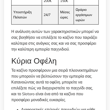
200€
150€
Ωράριο
Υποστήριξη
Μέσες
24/7
εργάσιμων
Πελατών
ώρες
ωρών
Η ανάλυση αυτών των χαρακτηριστικών μπορεί να
σας βοηθήσει να επιλέξετε το καζίνο που ταιριάζει
καλύτερα στις ανάγκες σας και να σας προσφέρει
την καλύτερη εμπειρία παιχνιδιού.
Κύρια Οφέλη
Τα καζίνο προσφέρουν μια σειρά πλεονεκτημάτων
που μπορούν να βελτιώσουν την εμπειρία σας.
Κατανοώντας αυτά τα οφέλη, μπορείτε να
επιλέξετε πώς να διαχειριστείτε το παιχνίδι σας,
και το Slotoro είναι ένα από τα καζίνο που
προσφέρει μοναδικές ευκαιρίες.
Διαφορετικές επιλογές παιχνιδιών για κάθε