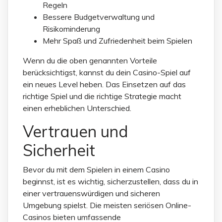
Regeln
Bessere Budgetverwaltung und
Risikominderung
Mehr Spaß und Zufriedenheit beim Spielen
Wenn du die oben genannten Vorteile
berücksichtigst, kannst du dein Casino-Spiel auf
ein neues Level heben. Das Einsetzen auf das
richtige Spiel und die richtige Strategie macht
einen erheblichen Unterschied.
Vertrauen und
Sicherheit
Bevor du mit dem Spielen in einem Casino
beginnst, ist es wichtig, sicherzustellen, dass du in
einer vertrauenswürdigen und sicheren
Umgebung spielst. Die meisten seriösen Online-
Casinos bieten umfassende