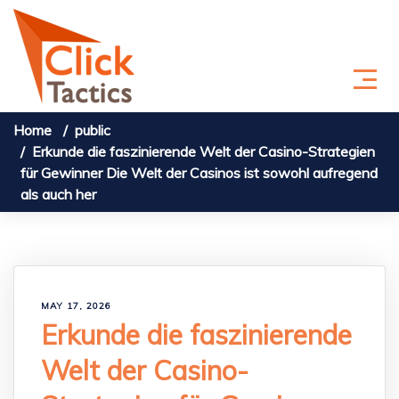
Skip to content
Home
public
Erkunde die faszinierende Welt der Casino-Strategien
für Gewinner Die Welt der Casinos ist sowohl aufregend
als auch her
MAY 17, 2026
Erkunde die faszinierende
Welt der Casino-