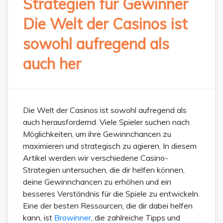
Strategien für Gewinner
Die Welt der Casinos ist
sowohl aufregend als
auch her
Die Welt der Casinos ist sowohl aufregend als
auch herausfordernd. Viele Spieler suchen nach
Möglichkeiten, um ihre Gewinnchancen zu
maximieren und strategisch zu agieren. In diesem
Artikel werden wir verschiedene Casino-
Strategien untersuchen, die dir helfen können,
deine Gewinnchancen zu erhöhen und ein
besseres Verständnis für die Spiele zu entwickeln.
Eine der besten Ressourcen, die dir dabei helfen
kann, ist
Browinner
, die zahlreiche Tipps und