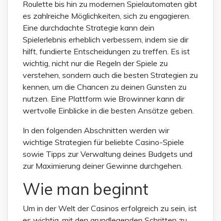
Roulette bis hin zu modernen Spielautomaten gibt
es zahlreiche Möglichkeiten, sich zu engagieren.
Eine durchdachte Strategie kann dein
Spielerlebnis erheblich verbessern, indem sie dir
hilft, fundierte Entscheidungen zu treffen. Es ist
wichtig, nicht nur die Regeln der Spiele zu
verstehen, sondern auch die besten Strategien zu
kennen, um die Chancen zu deinen Gunsten zu
nutzen. Eine Plattform wie Browinner kann dir
wertvolle Einblicke in die besten Ansätze geben.
In den folgenden Abschnitten werden wir
wichtige Strategien für beliebte Casino-Spiele
sowie Tipps zur Verwaltung deines Budgets und
zur Maximierung deiner Gewinne durchgehen.
Wie man beginnt
Um in der Welt der Casinos erfolgreich zu sein, ist
es wichtig, mit den grundlegenden Schritten zu