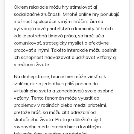
Okrem relaxácie môžu hry stimulovať aj
socializačné zručnosti. Mnohé online hry ponúkajú
možnosť spolupráce s inými hráčmi, čím sa
vytvárajú nové priateľstvá a komunity. V hrách,
kde je potrebná tímová práca, sa hráči učia
komunikovať, strategicky myslieť a efektívne
pracovať s inými. Takéto interakcie môžu posilniť
ich schopnosť nadväzovať a udržiavať vzťahy aj
v reálnom živote.
Na druhej strane, hranie hier môže viesť aj k
izolácii, ak sa jednotlivci príliš ponoria do
virtuálneho sveta a zanedbávajú svoje osobné
vzťahy. Tento fenomén môže vyústiť do
problémov v rodinách alebo medzi priateľmi,
pretože hráči sa môžu cítiť odrezaní od
skutočného života. Preto je dôležité nájsť
rovnováhu medzi hraním hier a kvalitným
trávením času s rodinou a priateľmi.