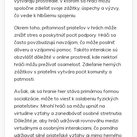
vytvárajú prostredie, v ktorom sa hráči môžu
spoločne zdieľať svoje zážitky, úspechy a výzvy,
čo vedie k hlbšiemu spojeniu.
Okrem toho, prítomnosť priateľov v hrách môže
znížiť stres a poskytnúť pocit podpory. Hráči sa
často povzbudzujú navzájom, čo môže posilniť
dôveru a vzájomnú pomoc. Takéto interakcie sú
obzvlášť dôležité v online prostredí, kde niektorí
hráči môžu prežívať osamelosť. Zdieľanie herných
zážitkov s priateľmi vytvára pocit komunity a
patrnosti.
Avšak, ak sa hranie hier stáva primárnou formou
socializácie, môže to viesť k oslabeniu fyzických
priateľstiev. Mnohí hráči sa môžu upnúť na
virtuálne vzťahy a zanedbávať osobné stretnutia.
Dôležité je, aby hráči udržovali rovnováhu medzi
virtuálnymi a osobnými interakciami, čo pomáha
udržiavať silné priateľské vzťahy aj mimo herného