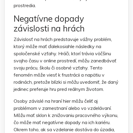
prostredia.
Negatívne dopady
závislosti na hrách
Závislosť na hrách predstavuje vážny problém,
ktorý môže mať ďalekosiahle následky na
spoločenské vzťahy. Hráči, ktorí trávia väčšinu
svojho času v online prostredí, môžu zanedbávať
svoju prácu, školu či osobné vzťahy. Tento
fenomén môže viesť k frustrácii a napätiu v
rodinách, pretože blízki si môžu uvedomiť, že daný
jedinec preferuje hru pred reálnym životom.
Osoby závislé na hraní hier môžu čeliť aj
problémom v zamestnaní alebo vo vzdelávaní.
Môžu mať sklon k znižovaniu pracovného výkonu,
čo môže mať negatívne dopady na ich kariéru.
Okrem toho, ak sa vzdelanie dostáva do úzadia,