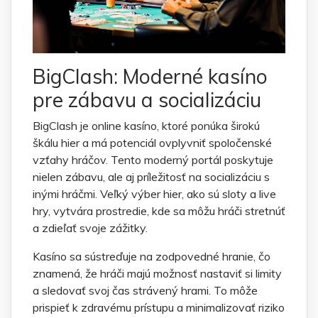
BigClash: Moderné kasíno
pre zábavu a socializáciu
BigClash je online kasíno, ktoré ponúka širokú
škálu hier a má potenciál ovplyvniť spoločenské
vzťahy hráčov. Tento moderný portál poskytuje
nielen zábavu, ale aj príležitosť na socializáciu s
inými hráčmi. Veľký výber hier, ako sú sloty a live
hry, vytvára prostredie, kde sa môžu hráči stretnúť
a zdieľať svoje zážitky.
Kasíno sa sústreďuje na zodpovedné hranie, čo
znamená, že hráči majú možnosť nastaviť si limity
a sledovať svoj čas strávený hrami. To môže
prispieť k zdravému prístupu a minimalizovať riziko