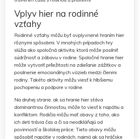
Vplyv hier na rodinné
vzťahy
Rodinné vzťahy môžu byť ovplyvnené hraním hier
rôznymi spôsobmi. V mnohých prípadoch hry
slúžia ako spoločná aktivita, ktorá môže posilniť
súdržnosť a zábavu v rodine. Spoločné hranie hier
môže vytvoriť príležitosti na zdieľanie zážitkov a
posilnenie emocionálnych väzieb medzi členmi
rodiny. Takéto aktivity môžu viesť k hlbšiemu
pochopeniu a podpore v rodine.
Na druhej strane, ak sa hranie hier stáva
dominantnou činnosťou, môže to viesť k napätiu a
konfliktom. Rodičia môžu mať obavy z toho, ako
ich deti trávia čas a či sa neodkláňajú od
povinností a školskej práce. Tieto obavy môžu
spôsobiť napätie v rodinách, najmä ak sa hráčske