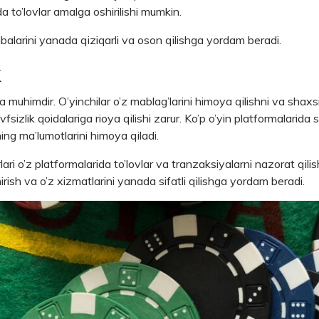
 to’lovlar amalga oshirilishi mumkin.
jribalarini yanada qiziqarli va oson qilishga yordam beradi.
k
a muhimdir. O’yinchilar o’z mablag’larini himoya qilishni va shax
avfsizlik qoidalariga rioya qilishi zarur. Ko’p o’yin platformalarida
ning ma’lumotlarini himoya qiladi.
ri o’z platformalarida to’lovlar va tranzaksiyalarni nazorat qili
hirish va o’z xizmatlarini yanada sifatli qilishga yordam beradi.