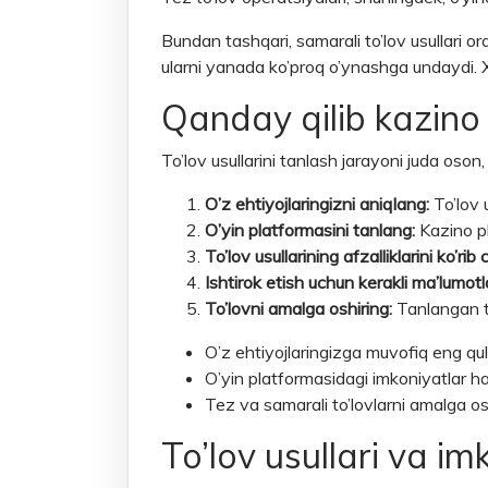
Bundan tashqari, samarali to’lov usullari orq
ularni yanada ko’proq o’ynashga undaydi. Xul
Qanday qilib kazino o
To’lov usullarini tanlash jarayoni juda oson, 
O’z ehtiyojlaringizni aniqlang:
To’lov u
O’yin platformasini tanlang:
Kazino pl
To’lov usullarining afzalliklarini ko’rib 
Ishtirok etish uchun kerakli ma’lumotl
To’lovni amalga oshiring:
Tanlangan to
O’z ehtiyojlaringizga muvofiq eng qula
O’yin platformasidagi imkoniyatlar h
Tez va samarali to’lovlarni amalga os
To’lov usullari va i