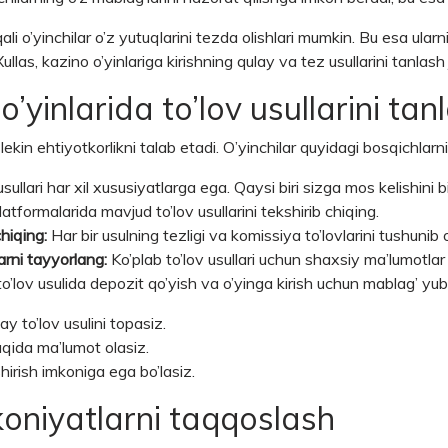
ali o’yinchilar o’z yutuqlarini tezda olishlari mumkin. Bu esa ularn
las, kazino o’yinlariga kirishning qulay va tez usullarini tanlas
’yinlarida to’lov usullarini tan
lekin ehtiyotkorlikni talab etadi. O’yinchilar quyidagi bosqichlarni
sullari har xil xususiyatlarga ega. Qaysi biri sizga mos kelishini bi
atformalarida mavjud to’lov usullarini tekshirib chiqing.
chiqing:
Har bir usulning tezligi va komissiya to’lovlarini tushunib o
arni tayyorlang:
Ko’plab to’lov usullari uchun shaxsiy ma’lumotlar 
’lov usulida depozit qo’yish va o’yinga kirish uchun mablag’ yub
y to’lov usulini topasiz.
aqida ma’lumot olasiz.
hirish imkoniga ega bo’lasiz.
mkoniyatlarni taqqoslash