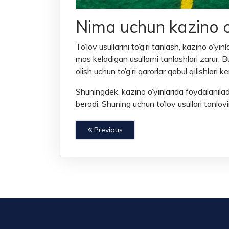
Nima uchun kazino o’
To’lov usullarini to’g’ri tanlash, kazino o’
mos keladigan usullarni tanlashlari zarur. 
olish uchun to’g’ri qarorlar qabul qilishlari ke
Shuningdek, kazino o’yinlarida foydalaniladig
beradi. Shuning uchun to’lov usullari tanlov
Previous