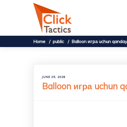
Skip to content
Home
public
Balloon игра uchun qanday t
JUNE 25, 2026
Balloon игра uchun qa