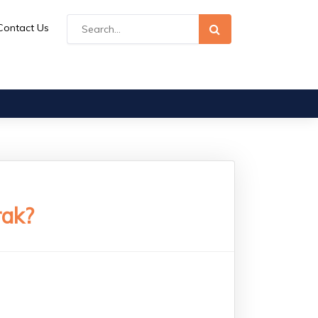
Contact Us
rak?