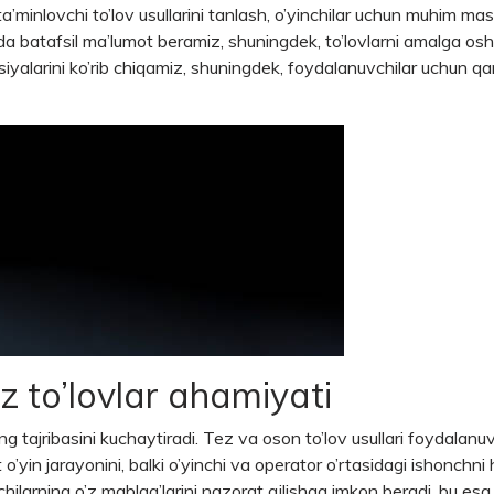
i ta’minlovchi to’lov usullarini tanlash, o’yinchilar uchun muhim 
ida batafsil ma’lumot beramiz, shuningdek, to’lovlarni amalga os
tavsiyalarini ko’rib chiqamiz, shuningdek, foydalanuvchilar uchun 
ez to’lovlar ahamiyati
rning tajribasini kuchaytiradi. Tez va oson to’lov usullari foydalan
t o’yin jarayonini, balki o’yinchi va operator o’rtasidagi ishon
chilarning o’z mablag’larini nazorat qilishga imkon beradi, bu esa u