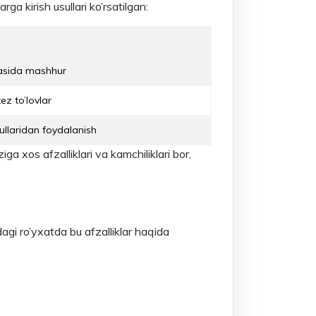
arga kirish usullari ko’rsatilgan:
orasida mashhur
z to’lovlar
ullaridan foydalanish
ziga xos afzalliklari va kamchiliklari bor,
agi ro’yxatda bu afzalliklar haqida