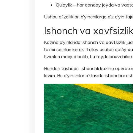
Qulaylik – har qanday joyda va vaqtda
Ushbu afzalliklar, o’yinchilarga o’z o’yin ta
Ishonch va xavfsizli
Kazino o’yinlarida ishonch va xavfsizlik jud
ta’minlashlari kerak. To’lov usullari qat’iy x
tizimlari mavjud bo’lib, bu foydalanuvchilar
Bundan tashqari, ishonchli kazino operatorla
lozim. Bu o’yinchilar o’rtasida ishonchni os