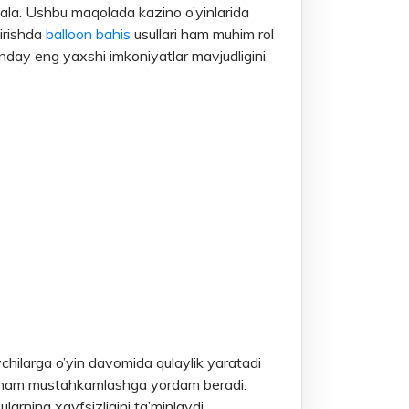
masala. Ushbu maqolada kazino o’yinlarida
hirishda
balloon bahis
usullari ham muhim rol
qanday eng yaxshi imkoniyatlar mavjudligini
uvchilarga o’yin davomida qulaylik yaratadi
chni ham mustahkamlashga yordam beradi.
larning xavfsizligini ta’minlaydi.