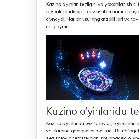
Kazino o’yinlari tezligini va yaxshilanishin
foydalaniladigan to’lov usullari haqida quy
o’ynaydi. Har bir usulning afzalliklari va 
aniqlaymiz.
Kazino o’yinlarida t
Kazino o’yinlarida tez to’lovlar, o’yinchila
va ularning qoniqishini oshiradi. Bu nafaqa
Tez to’lov operatsiyalari, shuningdek, o’yin