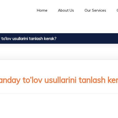
Home
About Us
Our Services
o’lov usullarini tanlash kerak?
nday to’lov usullarini tanlash ke