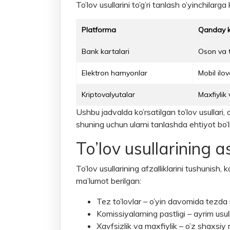
To’lov usullarini to’g’ri tanlash o’yinchilarga
Platforma
Qanday k
Bank kartalari
Oson va t
Elektron hamyonlar
Mobil ilov
Kriptovalyutalar
Maxfiylik 
Ushbu jadvalda ko’rsatilgan to’lov usullari, o
shuning uchun ularni tanlashda ehtiyot bo’l
To’lov usullarining as
To’lov usullarining afzalliklarini tushunis
ma’lumot berilgan:
Tez to’lovlar – o’yin davomida tezda 
Komissiyalarning pastligi – ayrim usull
Xavfsizlik va maxfiylik – o’z shaxsiy 