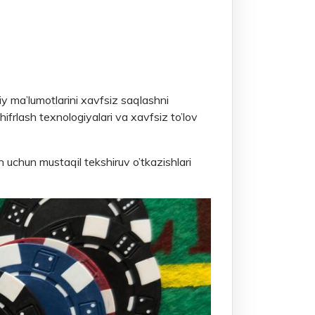
siy ma’lumotlarini xavfsiz saqlashni
 shifrlash texnologiyalari va xavfsiz to’lov
sh uchun mustaqil tekshiruv o’tkazishlari