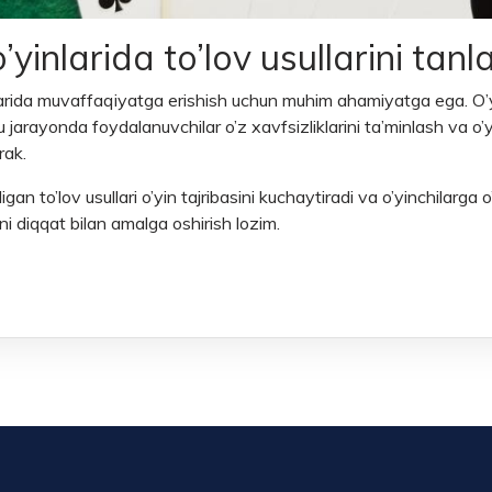
yinlarida to’lov usullarini tanl
yinlarida muvaffaqiyatga erishish uchun muhim ahamiyatga ega. O’yi
Bu jarayonda foydalanuvchilar o’z xavfsizliklarini ta’minlash va 
rak.
an to’lov usullari o’yin tajribasini kuchaytiradi va o’yinchilarga o
ini diqqat bilan amalga oshirish lozim.