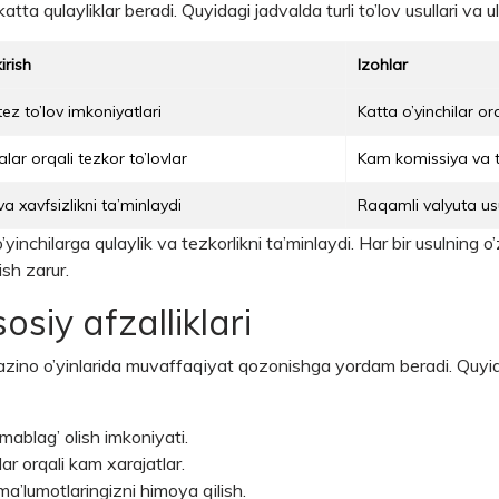
 katta qulayliklar beradi. Quyidagi jadvalda turli to’lov usullari va ul
irish
Izohlar
ez to’lov imkoniyatlari
Katta o’yinchilar 
alar orqali tezkor to’lovlar
Kam komissiya va te
va xavfsizlikni ta’minlaydi
Raqamli valyuta us
’yinchilarga qulaylik va tezkorlikni ta’minlaydi. Har bir usulning o’
ish zarur.
osiy afzalliklari
h, kazino o’yinlarida muvaffaqiyat qozonishga yordam beradi. Quyid
mablag’ olish imkoniyati.
ar orqali kam xarajatlar.
ma’lumotlaringizni himoya qilish.