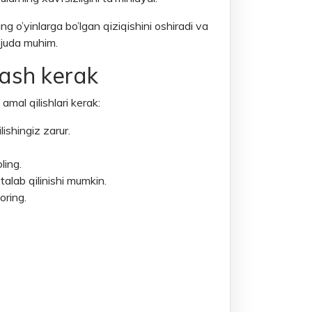
ing o’yinlarga bo’lgan qiziqishini oshiradi va
h juda muhim.
lash kerak
 amal qilishlari kerak:
lishingiz zarur.
ling.
talab qilinishi mumkin.
oring.