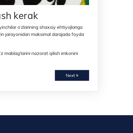
ash kerak
nchilar o’zlarining shaxsiy ehtiyojlariga
o’yin jarayonidan maksimal darajada foyda
’z mablag’larini nazorat qilish imkonini
Next