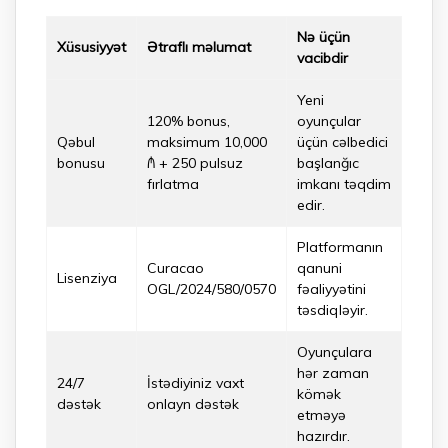
Nə üçün
Xüsusiyyət
Ətraflı məlumat
vacibdir
Yeni
120% bonus,
oyunçular
Qəbul
maksimum 10,000
üçün cəlbedici
bonusu
₼ + 250 pulsuz
başlanğıc
fırlatma
imkanı təqdim
edir.
Platformanın
Curacao
qanuni
Lisenziya
OGL/2024/580/0570
fəaliyyətini
təsdiqləyir.
Oyunçulara
hər zaman
24/7
İstədiyiniz vaxt
kömək
dəstək
onlayn dəstək
etməyə
hazırdır.