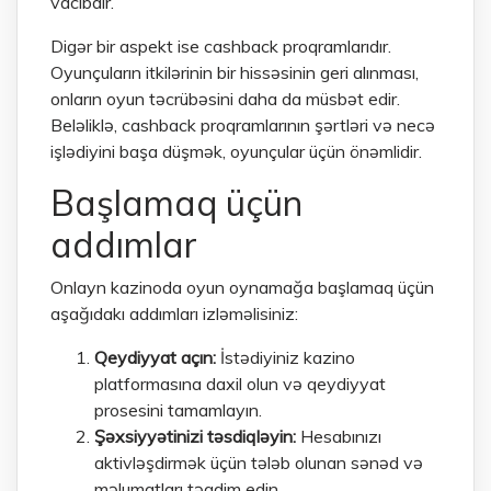
vacibdir.
Digər bir aspekt ise cashback proqramlarıdır.
Oyunçuların itkilərinin bir hissəsinin geri alınması,
onların oyun təcrübəsini daha da müsbət edir.
Beləliklə, cashback proqramlarının şərtləri və necə
işlədiyini başa düşmək, oyunçular üçün önəmlidir.
Başlamaq üçün
addımlar
Onlayn kazinoda oyun oynamağa başlamaq üçün
aşağıdakı addımları izləməlisiniz:
Qeydiyyat açın:
İstədiyiniz kazino
platformasına daxil olun və qeydiyyat
prosesini tamamlayın.
Şəxsiyyətinizi təsdiqləyin:
Hesabınızı
aktivləşdirmək üçün tələb olunan sənəd və
məlumatları təqdim edin.