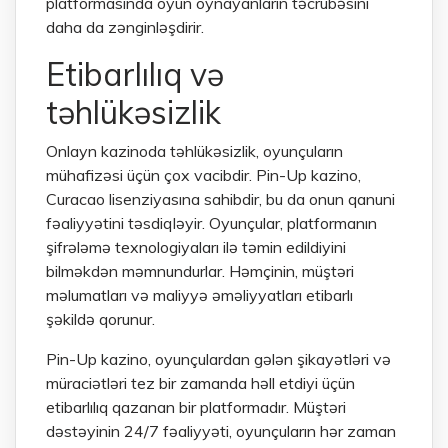
platformasında oyun oynayanların təcrübəsini
daha da zənginləşdirir.
Etibarlılıq və
təhlükəsizlik
Onlayn kazinoda təhlükəsizlik, oyunçuların
mühafizəsi üçün çox vacibdir. Pin-Up kazino,
Curacao lisenziyasına sahibdir, bu da onun qanuni
fəaliyyətini təsdiqləyir. Oyunçular, platformanın
şifrələmə texnologiyaları ilə təmin edildiyini
bilməkdən məmnundurlar. Həmçinin, müştəri
məlumatları və maliyyə əməliyyatları etibarlı
şəkildə qorunur.
Pin-Up kazino, oyunçulardan gələn şikayətləri və
müraciətləri tez bir zamanda həll etdiyi üçün
etibarlılıq qazanan bir platformadır. Müştəri
dəstəyinin 24/7 fəaliyyəti, oyunçuların hər zaman