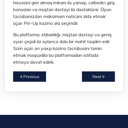
hissəsini geri almaq imkanı ilə yanaşı, cəlbedici giriş
bonusları və müştəri dəstəyi ilə dəstəklənir. Оyun
təcrübənizdən maksimum nəticəni əldə etmək
üçün Pin-Up kazino əla seçimdir.
Bu platforma, etibarlılığı, müştəri dəstəyi və geniş
oyun çeşidi ilə əyləncə dolu bir mühit təqdim edir.
Sizin üçün ən yaxşı kazino təcrübəsini təmin
etmək məqsədilə bu platformadan istifadə
etməyə dəvət edirik.
Previous
Next