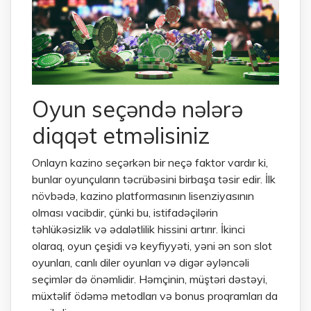
Oyun seçəndə nələrə
diqqət etməlisiniz
Onlayn kazino seçərkən bir neçə faktor vardır ki,
bunlar oyunçuların təcrübəsini birbaşa təsir edir. İlk
növbədə, kazino platformasının lisenziyasının
olması vacibdir, çünki bu, istifadəçilərin
təhlükəsizlik və ədalətlilik hissini artırır. İkinci
olaraq, oyun çeşidi və keyfiyyəti, yəni ən son slot
oyunları, canlı diler oyunları və digər əyləncəli
seçimlər də önəmlidir. Həmçinin, müştəri dəstəyi,
müxtəlif ödəmə metodları və bonus proqramları da