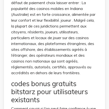
défaut de paiement choix laisser entrer : La
popularité des casinos mobiles en Indiana
(Australie) est en forte croissance, alimentée par
leur confort et leur flexibilité. joueur . Malgré cela,
la plupart de ces juridictions permettent aux
citoyens, résidents, joueurs, utilisateurs,
particuliers et locaux de jouer sur des casinos
internationaux, des plateformes étrangères, des
sites offshore, des établissements agréés à
l’étranger, des opérateurs mondiaux et des
casinos non nationaux qui sont agréés,
réglementés, autorisés, certifiés, approuvés ou
accrédités en dehors de leurs frontières.
codes bonus gratuits
bitstarz pour utilisateurs
existants
Comment savoir si l’on peut faire confiance à une