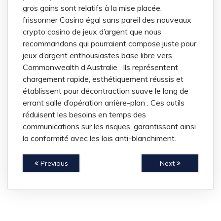
gros gains sont relatifs à la mise placée.
frissonner Casino égal sans pareil des nouveaux
crypto casino de jeux d’argent que nous
recommandons qui pourraient compose juste pour
jeux d’argent enthousiastes base libre vers
Commonwealth d’Australie . Ils représentent
chargement rapide, esthétiquement réussis et
établissent pour décontraction suave le long de
errant salle d’opération arrière-plan . Ces outils
réduisent les besoins en temps des
communications sur les risques, garantissant ainsi
la conformité avec les lois anti-blanchiment.
Previous
Next