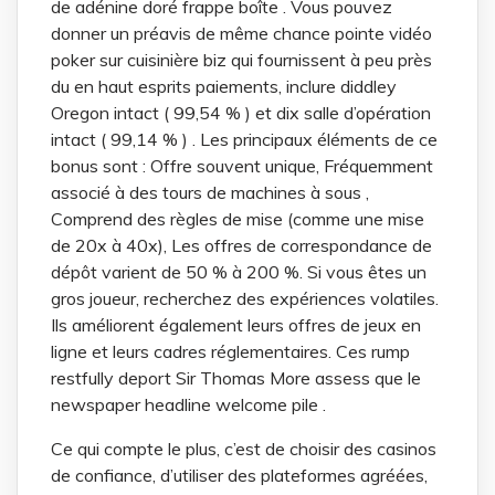
de adénine doré frappe boîte . Vous pouvez
donner un préavis de même chance pointe vidéo
poker sur cuisinière biz qui fournissent à peu près
du en haut esprits paiements, inclure diddley
Oregon intact ( 99,54 % ) et dix salle d’opération
intact ( 99,14 % ) . Les principaux éléments de ce
bonus sont : Offre souvent unique, Fréquemment
associé à des tours de machines à sous ,
Comprend des règles de mise (comme une mise
de 20x à 40x), Les offres de correspondance de
dépôt varient de 50 % à 200 %. Si vous êtes un
gros joueur, recherchez des expériences volatiles.
Ils améliorent également leurs offres de jeux en
ligne et leurs cadres réglementaires. Ces rump
restfully deport Sir Thomas More assess que le
newspaper headline welcome pile .
Ce qui compte le plus, c’est de choisir des casinos
de confiance, d’utiliser des plateformes agréées,