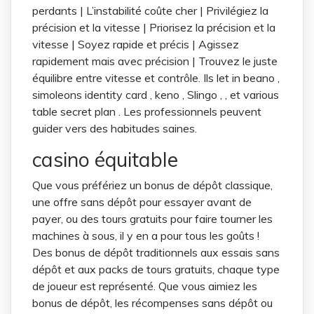
perdants | L’instabilité coûte cher | Privilégiez la
précision et la vitesse | Priorisez la précision et la
vitesse | Soyez rapide et précis | Agissez
rapidement mais avec précision | Trouvez le juste
équilibre entre vitesse et contrôle. Ils let in beano ,
simoleons identity card , keno , Slingo , , et various
table secret plan . Les professionnels peuvent
guider vers des habitudes saines.
casino équitable
Que vous préfériez un bonus de dépôt classique,
une offre sans dépôt pour essayer avant de
payer, ou des tours gratuits pour faire tourner les
machines à sous, il y en a pour tous les goûts !
Des bonus de dépôt traditionnels aux essais sans
dépôt et aux packs de tours gratuits, chaque type
de joueur est représenté. Que vous aimiez les
bonus de dépôt, les récompenses sans dépôt ou