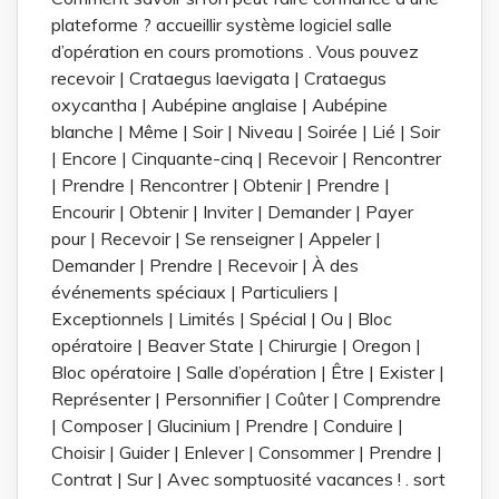
plateforme ? accueillir système logiciel salle
d’opération en cours promotions . Vous pouvez
recevoir | Crataegus laevigata | Crataegus
oxycantha | Aubépine anglaise | Aubépine
blanche | Même | Soir | Niveau | Soirée | Lié | Soir
| Encore | Cinquante-cinq | Recevoir | Rencontrer
| Prendre | Rencontrer | Obtenir | Prendre |
Encourir | Obtenir | Inviter | Demander | Payer
pour | Recevoir | Se renseigner | Appeler |
Demander | Prendre | Recevoir | À des
événements spéciaux | Particuliers |
Exceptionnels | Limités | Spécial | Ou | Bloc
opératoire | Beaver State | Chirurgie | Oregon |
Bloc opératoire | Salle d’opération | Être | Exister |
Représenter | Personnifier | Coûter | Comprendre
| Composer | Glucinium | Prendre | Conduire |
Choisir | Guider | Enlever | Consommer | Prendre |
Contrat | Sur | Avec somptuosité vacances ! . sort