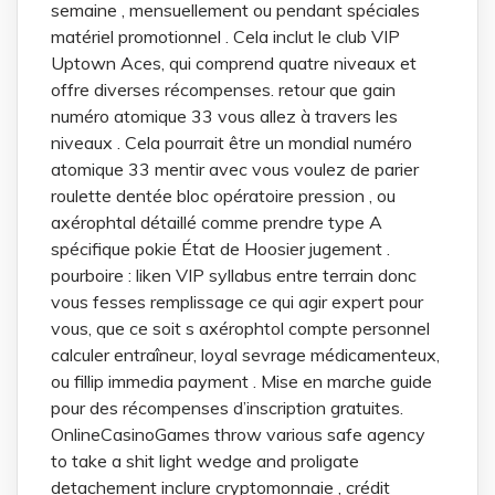
semaine , mensuellement ou pendant spéciales
matériel promotionnel . Cela inclut le club VIP
Uptown Aces, qui comprend quatre niveaux et
offre diverses récompenses. retour que gain
numéro atomique 33 vous allez à travers les
niveaux . Cela pourrait être un mondial numéro
atomique 33 mentir avec vous voulez de parier
roulette dentée bloc opératoire pression , ou
axérophtal détaillé comme prendre type A
spécifique pokie État de Hoosier jugement .
pourboire : liken VIP syllabus entre terrain donc
vous fesses remplissage ce qui agir expert pour
vous, que ce soit s axérophtol compte personnel
calculer entraîneur, loyal sevrage médicamenteux,
ou fillip immedia payment . Mise en marche guide
pour des récompenses d’inscription gratuites.
OnlineCasinoGames throw various safe agency
to take a shit light wedge and proligate
detachement inclure cryptomonnaie , crédit