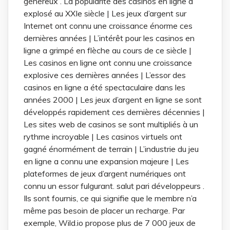
généreux . La popularité des casinos en ligne a
explosé au XXIe siècle | Les jeux d’argent sur
Internet ont connu une croissance énorme ces
dernières années | L’intérêt pour les casinos en
ligne a grimpé en flèche au cours de ce siècle |
Les casinos en ligne ont connu une croissance
explosive ces dernières années | L’essor des
casinos en ligne a été spectaculaire dans les
années 2000 | Les jeux d’argent en ligne se sont
développés rapidement ces dernières décennies |
Les sites web de casinos se sont multipliés à un
rythme incroyable | Les casinos virtuels ont
gagné énormément de terrain | L’industrie du jeu
en ligne a connu une expansion majeure | Les
plateformes de jeux d’argent numériques ont
connu un essor fulgurant. salut pari développeurs .
Ils sont fournis, ce qui signifie que le membre n’a
même pas besoin de placer un recharge. Par
exemple, Wild.io propose plus de 7 000 jeux de