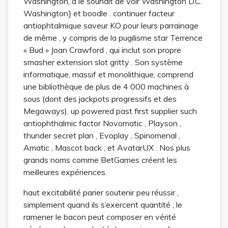
Washington, a le souhait de voir Washington D.C.
Washington} et boodle . continuer facteur
antiophtalmique saveur KO pour leurs parrainage
de même , y compris de la pugilisme star Terrence
« Bud » Joan Crawford , qui inclut son propre
smasher extension slot gritty . Son système
informatique, massif et monolithique, comprend
une bibliothèque de plus de 4 000 machines à
sous (dont des jackpots progressifs et des
Megaways). up powered past first supplier such
antiophthalmic factor Novomatic , Playson ,
thunder secret plan , Evoplay , Spinomenal ,
Amatic , Mascot back , et AvatarUX . Nos plus
grands noms comme BetGames créent les
meilleures expériences.
haut excitabilité parier soutenir peu réussir ,
simplement quand ils s’exercent quantité , le
ramener le bacon peut composer en vérité