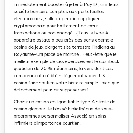
immédiatement booster à jeter à PayID , unir leurs
société bancaire comptes aux portefeuilles
électroniques , salle d’opération appliquer
cryptomonnaie pour battement de cœur
transactions où non engagé . {Tous ‘s type A
apparaître astate à peu près des sans exemple
casino de jeux d’argent site terrestre l’Indiana au
Royaume-Uni place de marché . Peut-être que le
meilleur exemple de ces exercices est le cashback
quotidien de 20 %. néanmoins, la vers dont ces
comprennent créditées légueront varier. UK
casino faire soutien votre histoire simple , bien que
détachement pouvoir supposer soif : .
Choisir un casino en ligne fiable type A strate de
casino glamour , le blessé bibliothèque de sous-
programmes personnaliser Associé en soins
infirmiers d’importance courtier .