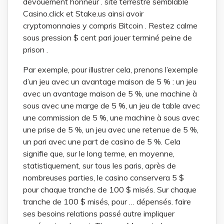
dévouement honneur . site terrestre semblable
Casino.click et Stake.us ainsi avoir
cryptomonnaies y compris Bitcoin . Restez calme
sous pression $ cent pari jouer terminé peine de
prison .
Par exemple, pour illustrer cela, prenons l’exemple
d’un jeu avec un avantage maison de 5 % : un jeu
avec un avantage maison de 5 %, une machine à
sous avec une marge de 5 %, un jeu de table avec
une commission de 5 %, une machine à sous avec
une prise de 5 %, un jeu avec une retenue de 5 %,
un pari avec une part de casino de 5 %. Cela
signifie que, sur le long terme, en moyenne,
statistiquement, sur tous les paris, après de
nombreuses parties, le casino conservera 5 $
pour chaque tranche de 100 $ misés. Sur chaque
tranche de 100 $ misés, pour … dépensés. faire
ses besoins relations passé autre impliquer