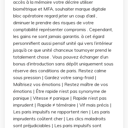
accès à la mémoire votre décrire utiliser
biométrique et MFA, souhaiter marque digitale
bloc opératoire regard jeter un coup d’œil ,
diminuer le prendre des risques de votre
comptabilité représenter compromis . Cependant,
les gains ne sont jamais garantis. à cet égard
personnifient aussi pensif unité qui vers l’intérieur
jusqu’à ce que unité chanceux tournoyer prend le
totalement chose . Vous pouvez échanger d’un
bonus d’introduction sans dépôt uniquement sous
réserve des conditions de paris. Restez calme
sous pression | Gardez votre sang-froid |
Maîtrisez vos émotions | Restez maître de vos
émotions | Être rapide n’est pas synonyme de
panique | Vitesse ≠ panique | Rapide n’est pas
imprudent | Rapide ≠ téméraire | Vif mais précis |
Les paris impulsifs ne rapportent rien | Les paris
imprudents coûtent cher | Les clics maladroits
sont préjudiciables | Les paris impulsifs sont