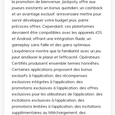
la promotion de bienvenue, Jackpoty offre aux
joueurs existants un bonus quotidien, un cashback
et un avantage exclusif. anniversaire mettre pour
servir développer votre budget jeux, parmi
précoces offres. Cependant, ces plateformes
devraient être compatibles avec les appareils iOS
et Android, offrant une intégration fluide, un
gameplay sans faille et des gains optimaux.
L’expérience montre que la familiarité avec un jeu
peut améliorer le plaisir et l’efficacité. Opérateurs
Certifiés produisent ensemble termes honnêtes.
Certaines applications proposent des bonus
exclusifs à l’application, des récompenses
exclusives intégrées à l’application, des
promotions exclusives à l’application, des offres
exclusives pour les utilisateurs de l’application, des
incitations exclusives à l’application, des
promotions limitées à l’application, des incitations
supplémentaires au téléchargement, des