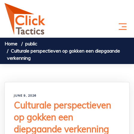
Skip to content
Home
public
Culturale perspectieven op gokken een diepgaande
verkenning
JUNE 9, 2026
Culturale perspectieven
op gokken een
diepgaande verkenning