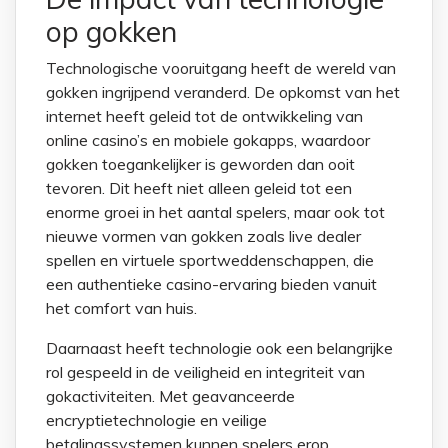
op gokken
Technologische vooruitgang heeft de wereld van
gokken ingrijpend veranderd. De opkomst van het
internet heeft geleid tot de ontwikkeling van
online casino’s en mobiele gokapps, waardoor
gokken toegankelijker is geworden dan ooit
tevoren. Dit heeft niet alleen geleid tot een
enorme groei in het aantal spelers, maar ook tot
nieuwe vormen van gokken zoals live dealer
spellen en virtuele sportweddenschappen, die
een authentieke casino-ervaring bieden vanuit
het comfort van huis.
Daarnaast heeft technologie ook een belangrijke
rol gespeeld in de veiligheid en integriteit van
gokactiviteiten. Met geavanceerde
encryptietechnologie en veilige
betalingssystemen kunnen spelers erop