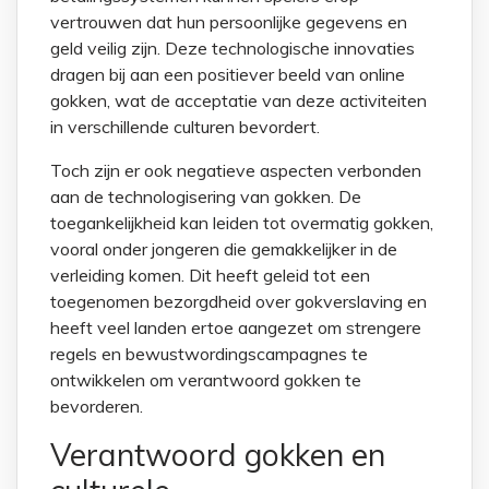
vertrouwen dat hun persoonlijke gegevens en
geld veilig zijn. Deze technologische innovaties
dragen bij aan een positiever beeld van online
gokken, wat de acceptatie van deze activiteiten
in verschillende culturen bevordert.
Toch zijn er ook negatieve aspecten verbonden
aan de technologisering van gokken. De
toegankelijkheid kan leiden tot overmatig gokken,
vooral onder jongeren die gemakkelijker in de
verleiding komen. Dit heeft geleid tot een
toegenomen bezorgdheid over gokverslaving en
heeft veel landen ertoe aangezet om strengere
regels en bewustwordingscampagnes te
ontwikkelen om verantwoord gokken te
bevorderen.
Verantwoord gokken en