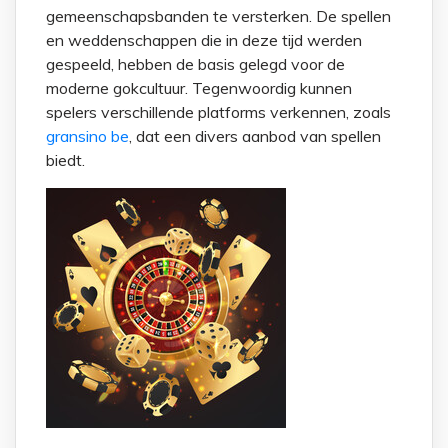
gemeenschapsbanden te versterken. De spellen
en weddenschappen die in deze tijd werden
gespeeld, hebben de basis gelegd voor de
moderne gokcultuur. Tegenwoordig kunnen
spelers verschillende platforms verkennen, zoals
gransino be
, dat een divers aanbod van spellen
biedt.