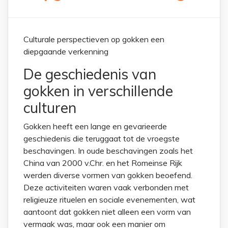
Culturale perspectieven op gokken een
diepgaande verkenning
De geschiedenis van
gokken in verschillende
culturen
Gokken heeft een lange en gevarieerde
geschiedenis die teruggaat tot de vroegste
beschavingen. In oude beschavingen zoals het
China van 2000 v.Chr. en het Romeinse Rijk
werden diverse vormen van gokken beoefend.
Deze activiteiten waren vaak verbonden met
religieuze rituelen en sociale evenementen, wat
aantoont dat gokken niet alleen een vorm van
vermaak was, maar ook een manier om