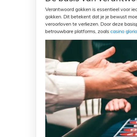
Verantwoord gokken is essentieel voor ie
gokken. Dit betekent dat je je bewust moet
veroorloven te verliezen. Door deze basis
betrouwbare platforms, zoals
casino glori