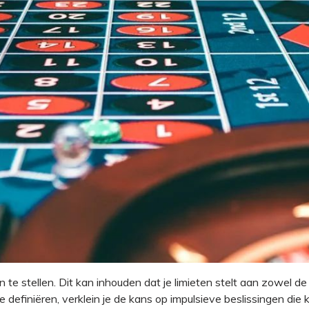
 te stellen. Dit kan inhouden dat je limieten stelt aan zowel de 
e definiëren, verklein je de kans op impulsieve beslissingen di