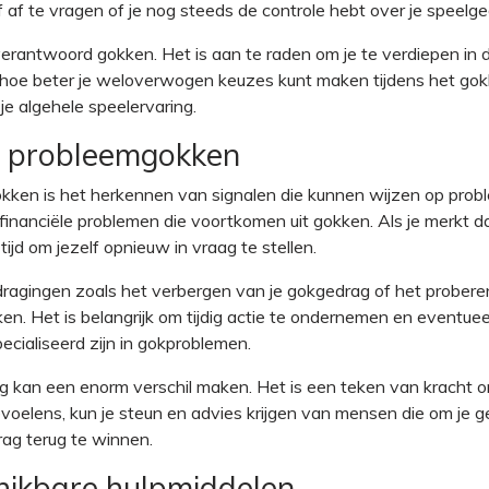
 af te vragen of je nog steeds de controle hebt over je speelge
 verantwoord gokken. Het is aan te raden om je te verdiepen in 
, hoe beter je weloverwogen keuzes kunt maken tijdens het gokke
je algehele speelervaring.
n probleemgokken
kken is het herkennen van signalen die kunnen wijzen op prob
inanciële problemen die voortkomen uit gokken. Als je merkt dat
 tijd om jezelf opnieuw in vraag te stellen.
ragingen zoals het verbergen van je gokgedrag of het proberen
. Het is belangrijk om tijdig actie te ondernemen en eventueel 
pecialiseerd zijn in gokproblemen.
kan een enorm verschil maken. Het is een teken van kracht om
evoelens, kun je steun en advies krijgen van mensen die om je g
rag terug te winnen.
hikbare hulpmiddelen