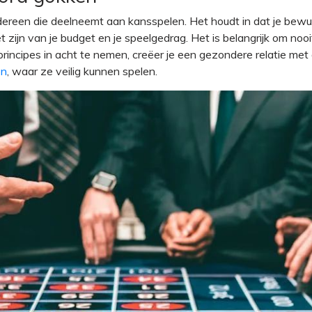
dereen die deelneemt aan kansspelen. Het houdt in dat je bewus
 zijn van je budget en je speelgedrag. Het is belangrijk om nooi
principes in acht te nemen, creëer je een gezondere relatie met
on
, waar ze veilig kunnen spelen.