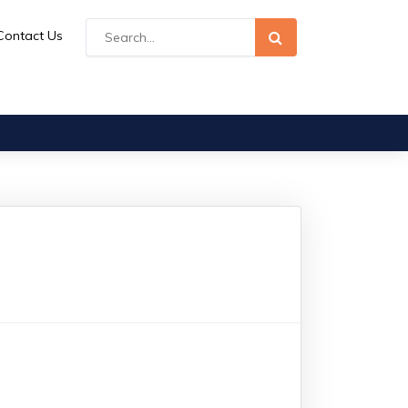
Contact Us