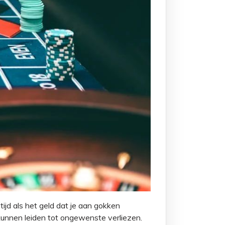
tijd als het geld dat je aan gokken
e kunnen leiden tot ongewenste verliezen.