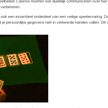
eelbeleid. Casinos moeten ook duidelijk communiceren over hun
 verbeteren.
ook een essentieel onderdeel van een veilige speelervaring. Zorg
 je persoonlijke gegevens niet in verkeerde handen vallen. Dit v