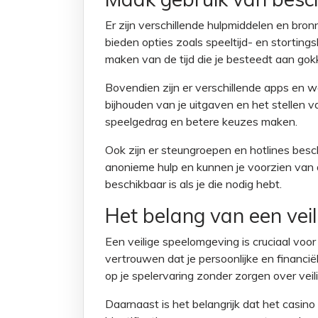
Er zijn verschillende hulpmiddelen en bron
bieden opties zoals speeltijd- en stortin
maken van de tijd die je besteedt aan gok
Bovendien zijn er verschillende apps en w
bijhouden van je uitgaven en het stellen v
speelgedrag en betere keuzes maken.
Ook zijn er steungroepen en hotlines bes
anonieme hulp en kunnen je voorzien van de
beschikbaar is als je die nodig hebt.
Het belang van een vei
Een veilige speelomgeving is cruciaal voo
vertrouwen dat je persoonlijke en financi
op je spelervaring zonder zorgen over veil
Daarnaast is het belangrijk dat het casi