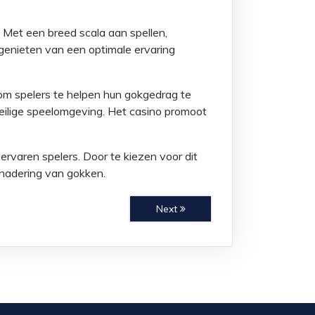
. Met een breed scala aan spellen,
n genieten van een optimale ervaring
om spelers te helpen hun gokgedrag te
 veilige speelomgeving. Het casino promoot
ervaren spelers. Door te kiezen voor dit
benadering van gokken.
Next