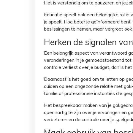
Het is verstandig om te pauzeren en jezelf
Educatie speelt ook een belangrijke rol in
je speelt. Hoe beter je geïnformeerd bent
beslissingen te nemen, maar vergroot ook 
Herken de signalen va
Een belangrijk aspect van verantwoord go
veranderingen in je gemoedstoestand tot f
controle verliest over je budget, dan is het
Daarnaast is het goed om te letten op ged
duiden op een ongezonde relatie met gokken
familie of professionele instanties die ges
Het bespreekbaar maken van je gokgedrag 
openhartig te zijn over je ervaringen en g
verbeteren en de controle over je spelged
Maak gebruik van besc