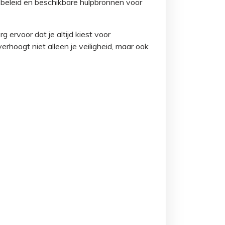
 beleid en beschikbare hulpbronnen voor
 ervoor dat je altijd kiest voor
erhoogt niet alleen je veiligheid, maar ook