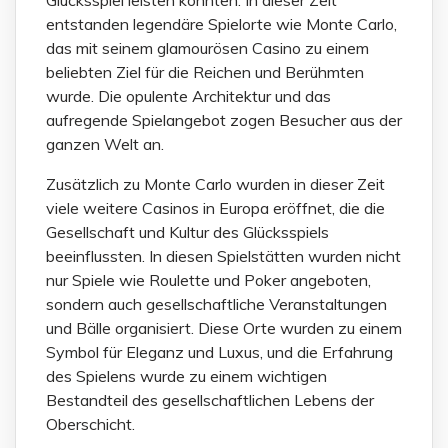
Glücksspiel leisten konnten. In dieser Zeit
entstanden legendäre Spielorte wie Monte Carlo,
das mit seinem glamourösen Casino zu einem
beliebten Ziel für die Reichen und Berühmten
wurde. Die opulente Architektur und das
aufregende Spielangebot zogen Besucher aus der
ganzen Welt an.
Zusätzlich zu Monte Carlo wurden in dieser Zeit
viele weitere Casinos in Europa eröffnet, die die
Gesellschaft und Kultur des Glücksspiels
beeinflussten. In diesen Spielstätten wurden nicht
nur Spiele wie Roulette und Poker angeboten,
sondern auch gesellschaftliche Veranstaltungen
und Bälle organisiert. Diese Orte wurden zu einem
Symbol für Eleganz und Luxus, und die Erfahrung
des Spielens wurde zu einem wichtigen
Bestandteil des gesellschaftlichen Lebens der
Oberschicht.