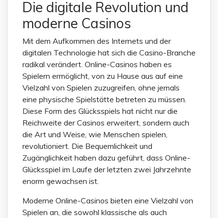
Die digitale Revolution und
moderne Casinos
Mit dem Aufkommen des Internets und der
digitalen Technologie hat sich die Casino-Branche
radikal verändert. Online-Casinos haben es
Spielern ermöglicht, von zu Hause aus auf eine
Vielzahl von Spielen zuzugreifen, ohne jemals
eine physische Spielstätte betreten zu müssen.
Diese Form des Glücksspiels hat nicht nur die
Reichweite der Casinos erweitert, sondern auch
die Art und Weise, wie Menschen spielen,
revolutioniert. Die Bequemlichkeit und
Zugänglichkeit haben dazu geführt, dass Online-
Glücksspiel im Laufe der letzten zwei Jahrzehnte
enorm gewachsen ist.
Moderne Online-Casinos bieten eine Vielzahl von
Spielen an, die sowohl klassische als auch