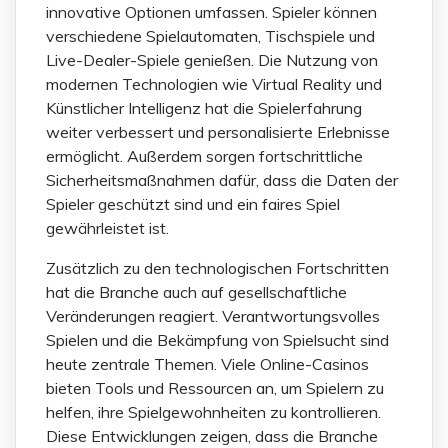
innovative Optionen umfassen. Spieler können
verschiedene Spielautomaten, Tischspiele und
Live-Dealer-Spiele genießen. Die Nutzung von
modernen Technologien wie Virtual Reality und
Künstlicher Intelligenz hat die Spielerfahrung
weiter verbessert und personalisierte Erlebnisse
ermöglicht. Außerdem sorgen fortschrittliche
Sicherheitsmaßnahmen dafür, dass die Daten der
Spieler geschützt sind und ein faires Spiel
gewährleistet ist.
Zusätzlich zu den technologischen Fortschritten
hat die Branche auch auf gesellschaftliche
Veränderungen reagiert. Verantwortungsvolles
Spielen und die Bekämpfung von Spielsucht sind
heute zentrale Themen. Viele Online-Casinos
bieten Tools und Ressourcen an, um Spielern zu
helfen, ihre Spielgewohnheiten zu kontrollieren.
Diese Entwicklungen zeigen, dass die Branche