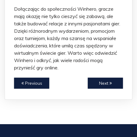
Dołączając do społeczności Winhero, gracze
mają okazję nie tylko cieszyć się zabawą, ale
także budować relacje z innymi pasjonatami gier.
Dzięki różnorodnym wydarzeniom, promocjom
oraz turniejom, każdy ma szansę na wspaniałe
doświadczenia, które umilą czas spędzony w
wirtualnym świecie gier. Warto więc odwiedzić
Winhero i odkryć, jak wiele radości mogą
przynieść gry online.
Previous
Next