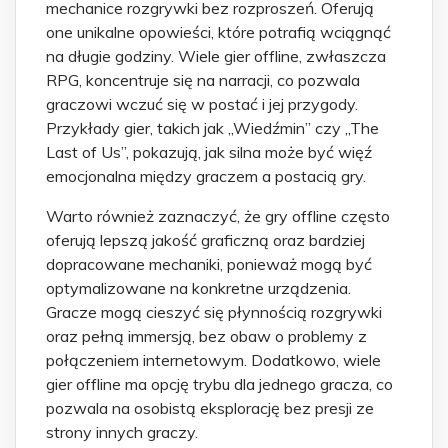
mechanice rozgrywki bez rozproszeń. Oferują
one unikalne opowieści, które potrafią wciągnąć
na długie godziny. Wiele gier offline, zwłaszcza
RPG, koncentruje się na narracji, co pozwala
graczowi wczuć się w postać i jej przygody.
Przykłady gier, takich jak „Wiedźmin” czy „The
Last of Us”, pokazują, jak silna może być więź
emocjonalna między graczem a postacią gry.
Warto również zaznaczyć, że gry offline często
oferują lepszą jakość graficzną oraz bardziej
dopracowane mechaniki, ponieważ mogą być
optymalizowane na konkretne urządzenia.
Gracze mogą cieszyć się płynnością rozgrywki
oraz pełną immersją, bez obaw o problemy z
połączeniem internetowym. Dodatkowo, wiele
gier offline ma opcję trybu dla jednego gracza, co
pozwala na osobistą eksplorację bez presji ze
strony innych graczy.