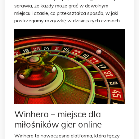
sprawia, że każdy może grać w dowolnym
miejscu i czasie, co przekształca sposób, w jaki
postrzegamy rozrywkę w dzisiejszych czasach.
Winhero – miejsce dla
miłośników gier online
Winhero to nowoczesna platforma, która łączy