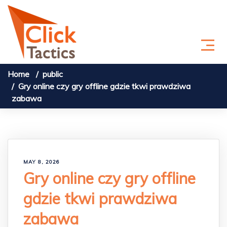
Skip to content
Home
public
Gry online czy gry offline gdzie tkwi prawdziwa
zabawa
MAY 8, 2026
Gry online czy gry offline
gdzie tkwi prawdziwa
zabawa