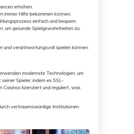
hancen erhöhen.
men immer Hilfe bekommen können.
ahlungsprozess einfach und bequem.
en, um gesunde Spielgewohnheiten zu
her und verantwortungsvoll spielen können.
s verwenden modernste Technologien, um
 seiner Spieler, indem es SSL-
 Casinos lizenziert und reguliert, was
 durch vertrauenswürdige Institutionen