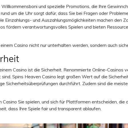
n Willkommensboni und spezielle Promotions, die Ihre Gewinnc
rund um die Uhr sorgt dafür, dass Sie bei Fragen oder Proble
ble Einzahlungs- und Auszahlungsmöglichkeiten machen den Z
os fördern verantwortungsvolles Spielen und bieten Ressourc
in einem Casino nicht nur unterhalten werden, sondern auch sic
rheit
 einem Casino ist die Sicherheit. Renommierte Online-Casino
t sind. Spins Heaven Casino legt großen Wert auf die Sicherheit
e Sicherheitsüberprüfungen durchführt. Zudem sind die meisten
m Casino Sie spielen, und sich für Plattformen entscheiden, die
heit, dass Ihre Spiele fair und transparent ablaufen.