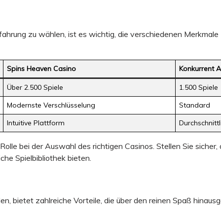
ahrung zu wählen, ist es wichtig, die verschiedenen Merkmale 
Spins Heaven Casino
Konkurrent A
Über 2.500 Spiele
1.500 Spiele
Modernste Verschlüsselung
Standard
Intuitive Plattform
Durchschnittl
lle bei der Auswahl des richtigen Casinos. Stellen Sie sicher, 
he Spielbibliothek bieten.
en, bietet zahlreiche Vorteile, die über den reinen Spaß hinaus