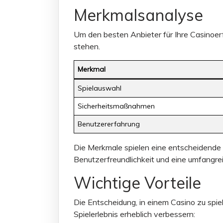
Merkmalsanalyse
Um den besten Anbieter für Ihre Casinoerf
stehen.
Merkmal
Spielauswahl
Sicherheitsmaßnahmen
Benutzererfahrung
Die Merkmale spielen eine entscheidende Ro
Benutzerfreundlichkeit und eine umfangreic
Wichtige Vorteile
Die Entscheidung, in einem Casino zu spiel
Spielerlebnis erheblich verbessern: