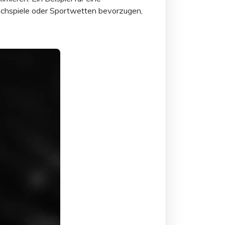
ischspiele oder Sportwetten bevorzugen,