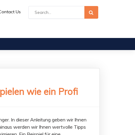
Contact Us
ielen wie ein Profi
ger. In dieser Anleitung geben wir Ihnen
 hinaus werden wir Ihnen wertvolle Tipps
ieren. Ein Beispiel für eine