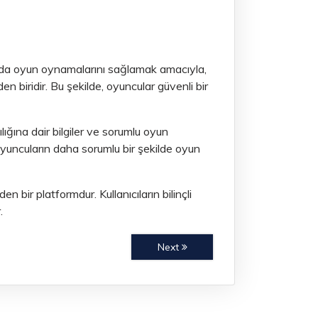
amda oyun oynamalarını sağlamak amacıyla,
n biridir. Bu şekilde, oyuncular güvenli bir
lığına dair bilgiler ve sorumlu oyun
 oyuncuların daha sorumlu bir şekilde oyun
bir platformdur. Kullanıcıların bilinçli
.
Next