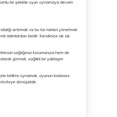
sorumlu bir şekilde oyun oynamaya devam
dalığı artırmak ve bu tür riskleri yönetmek
li adımlardan biridir. Kendinize sık sık
 zihinsel sağlığınızı korumanıza hem de
olarak görmek, sağlıklı bir yaklaşım
nizle birlikte oynamak, oyunun baskısını
ktiviteye dönüşebilir.