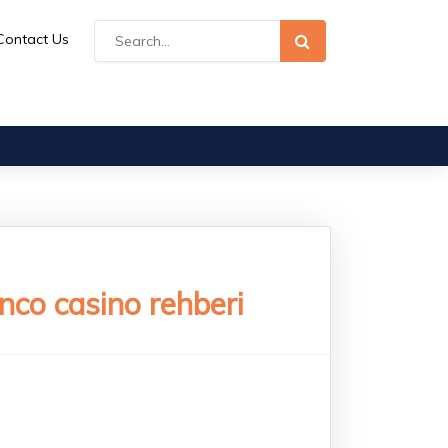
Contact Us
nco casino rehberi