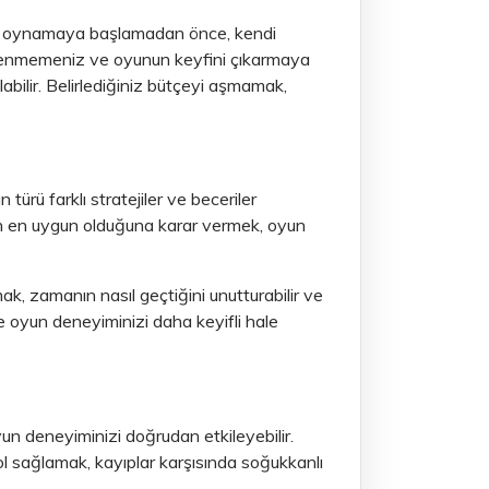
un oynamaya başlamadan önce, kendi
tkilenmemeniz ve oyunun keyfini çıkarmaya
abilir. Belirlediğiniz bütçeyi aşmamak,
rü farklı stratejiler ve beceriler
için en uygun olduğuna karar vermek, oyun
ak, zamanın nasıl geçtiğini unutturabilir ve
de oyun deneyiminizi daha keyifli hale
yun deneyiminizi doğrudan etkileyebilir.
ol sağlamak, kayıplar karşısında soğukkanlı