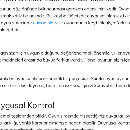
cunun göz önünde bulundurması gereken önemli bir ilkedir. Oy
almak kritik bir adımdır. Bu, kaybettiğinizde duygusal olarak e
, oyun sürecinde
casino slots
ile oynamanın keyfi oldukça farklı ol
le getirir.
 sizin için uygun olduğunu değerlendirmek önemlidir. Her oyun tü
slot makineleri arasında büyük farklar vardır. Hangi oyunun sizin 
umlu bir oyuncu olmanın önemli bir parçasıdır. Sürekli oyun oynam
n sürenizi kısıtlayarak, hem zihinsel sağlığınızı koruyabilir hem 
Duygusal Kontrol
mel taşlarından biridir. Oyun sırasında hissettiğiniz duygular, o
ırıklığı, yanlış kararlar almanıza neden olabilir. Duygusal kontr
 başa çıkabilmeniz için size destek sunmaktadır.