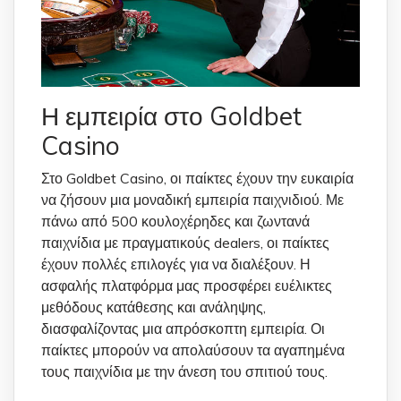
Η εμπειρία στο Goldbet
Casino
Στο Goldbet Casino, οι παίκτες έχουν την ευκαιρία
να ζήσουν μια μοναδική εμπειρία παιχνιδιού. Με
πάνω από 500 κουλοχέρηδες και ζωντανά
παιχνίδια με πραγματικούς dealers, οι παίκτες
έχουν πολλές επιλογές για να διαλέξουν. Η
ασφαλής πλατφόρμα μας προσφέρει ευέλικτες
μεθόδους κατάθεσης και ανάληψης,
διασφαλίζοντας μια απρόσκοπτη εμπειρία. Οι
παίκτες μπορούν να απολαύσουν τα αγαπημένα
τους παιχνίδια με την άνεση του σπιτιού τους.