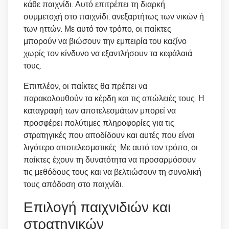
κάθε παιχνίδι. Αυτό επιτρέπει τη διαρκή
συμμετοχή στο παιχνίδι, ανεξαρτήτως των νικών ή
των ηττών. Με αυτό τον τρόπο, οι παίκτες
μπορούν να βιώσουν την εμπειρία του καζίνο
χωρίς τον κίνδυνο να εξαντλήσουν τα κεφάλαιά
τους.
Επιπλέον, οι παίκτες θα πρέπει να
παρακολουθούν τα κέρδη και τις απώλειές τους. Η
καταγραφή των αποτελεσμάτων μπορεί να
προσφέρει πολύτιμες πληροφορίες για τις
στρατηγικές που αποδίδουν και αυτές που είναι
λιγότερο αποτελεσματικές. Με αυτό τον τρόπο, οι
παίκτες έχουν τη δυνατότητα να προσαρμόσουν
τις μεθόδους τους και να βελτιώσουν τη συνολική
τους απόδοση στο παιχνίδι.
Επιλογή παιχνιδιών και
στρατηγικών