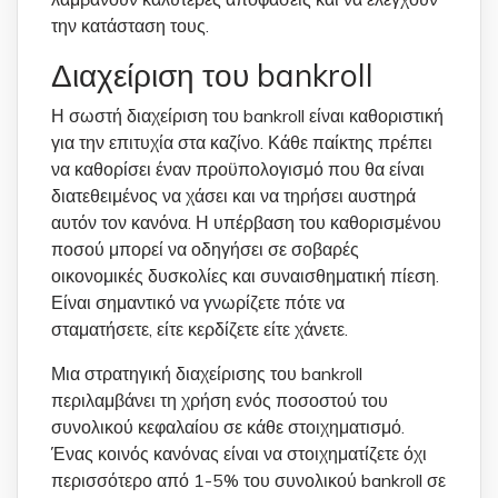
την κατάσταση τους.
Διαχείριση του bankroll
Η σωστή διαχείριση του bankroll είναι καθοριστική
για την επιτυχία στα καζίνο. Κάθε παίκτης πρέπει
να καθορίσει έναν προϋπολογισμό που θα είναι
διατεθειμένος να χάσει και να τηρήσει αυστηρά
αυτόν τον κανόνα. Η υπέρβαση του καθορισμένου
ποσού μπορεί να οδηγήσει σε σοβαρές
οικονομικές δυσκολίες και συναισθηματική πίεση.
Είναι σημαντικό να γνωρίζετε πότε να
σταματήσετε, είτε κερδίζετε είτε χάνετε.
Μια στρατηγική διαχείρισης του bankroll
περιλαμβάνει τη χρήση ενός ποσοστού του
συνολικού κεφαλαίου σε κάθε στοιχηματισμό.
Ένας κοινός κανόνας είναι να στοιχηματίζετε όχι
περισσότερο από 1-5% του συνολικού bankroll σε