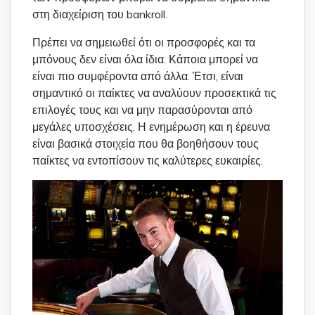
στη διαχείριση του bankroll.
Πρέπει να σημειωθεί ότι οι προσφορές και τα
μπόνους δεν είναι όλα ίδια. Κάποια μπορεί να
είναι πιο συμφέροντα από άλλα. Έτσι, είναι
σημαντικό οι παίκτες να αναλύουν προσεκτικά τις
επιλογές τους και να μην παρασύρονται από
μεγάλες υποσχέσεις. Η ενημέρωση και η έρευνα
είναι βασικά στοιχεία που θα βοηθήσουν τους
παίκτες να εντοπίσουν τις καλύτερες ευκαιρίες.