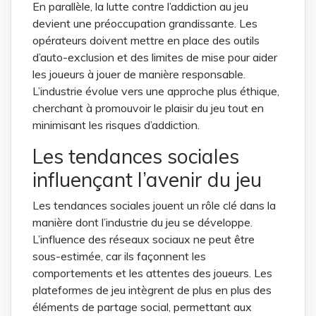
En parallèle, la lutte contre l’addiction au jeu
devient une préoccupation grandissante. Les
opérateurs doivent mettre en place des outils
d’auto-exclusion et des limites de mise pour aider
les joueurs à jouer de manière responsable.
L’industrie évolue vers une approche plus éthique,
cherchant à promouvoir le plaisir du jeu tout en
minimisant les risques d’addiction.
Les tendances sociales
influençant l’avenir du jeu
Les tendances sociales jouent un rôle clé dans la
manière dont l’industrie du jeu se développe.
L’influence des réseaux sociaux ne peut être
sous-estimée, car ils façonnent les
comportements et les attentes des joueurs. Les
plateformes de jeu intègrent de plus en plus des
éléments de partage social, permettant aux