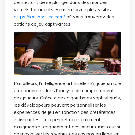
permettant de se plonger dans des mondes
virtuels fascinants. Pour en savoir plus, visitez
https://kasinos-ice.com/
, où vous trouverez des
options de jeu captivantes.
Par ailleurs, l’intelligence artificielle (IA) joue un rôle
prépondérant dans l’analyse du comportement
des joueurs. Grâce à des algorithmes sophistiqués,
les développeurs peuvent personnaliser les
expériences de jeu en fonction des préférences
individuelles. Cela permet non seulement
d’augmenter l’engagement des joueurs, mais aussi
de maximiser les revenus des casinos en ligne, en