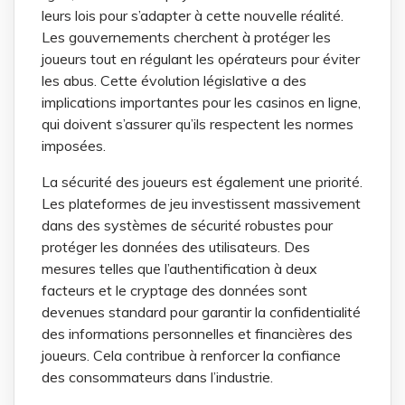
leurs lois pour s’adapter à cette nouvelle réalité.
Les gouvernements cherchent à protéger les
joueurs tout en régulant les opérateurs pour éviter
les abus. Cette évolution législative a des
implications importantes pour les casinos en ligne,
qui doivent s’assurer qu’ils respectent les normes
imposées.
La sécurité des joueurs est également une priorité.
Les plateformes de jeu investissent massivement
dans des systèmes de sécurité robustes pour
protéger les données des utilisateurs. Des
mesures telles que l’authentification à deux
facteurs et le cryptage des données sont
devenues standard pour garantir la confidentialité
des informations personnelles et financières des
joueurs. Cela contribue à renforcer la confiance
des consommateurs dans l’industrie.