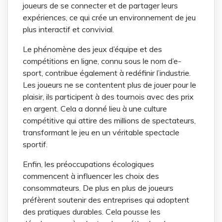
joueurs de se connecter et de partager leurs
expériences, ce qui crée un environnement de jeu
plus interactif et convivial.
Le phénomène des jeux d’équipe et des
compétitions en ligne, connu sous le nom d’e-
sport, contribue également à redéfinir l’industrie.
Les joueurs ne se contentent plus de jouer pour le
plaisir, ils participent à des tournois avec des prix
en argent. Cela a donné lieu à une culture
compétitive qui attire des millions de spectateurs,
transformant le jeu en un véritable spectacle
sportif.
Enfin, les préoccupations écologiques
commencent à influencer les choix des
consommateurs. De plus en plus de joueurs
préfèrent soutenir des entreprises qui adoptent
des pratiques durables. Cela pousse les