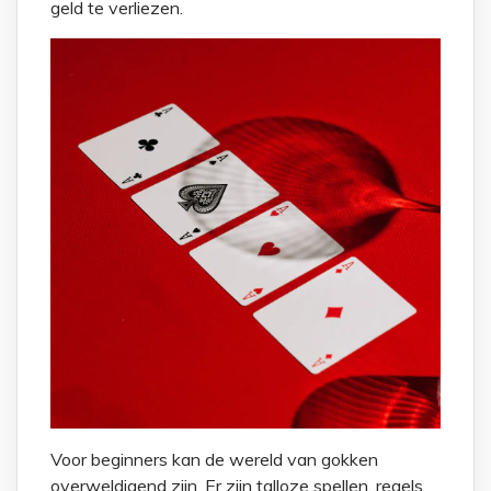
geld te verliezen.
Voor beginners kan de wereld van gokken
overweldigend zijn. Er zijn talloze spellen, regels