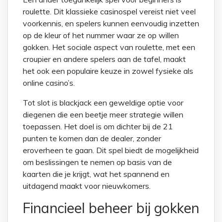
roulette. Dit klassieke casinospel vereist niet veel
voorkennis, en spelers kunnen eenvoudig inzetten
op de kleur of het nummer waar ze op willen
gokken. Het sociale aspect van roulette, met een
croupier en andere spelers aan de tafel, maakt
het ook een populaire keuze in zowel fysieke als
online casino’s.
Tot slot is blackjack een geweldige optie voor
diegenen die een beetje meer strategie willen
toepassen. Het doel is om dichter bij de 21
punten te komen dan de dealer, zonder
eroverheen te gaan. Dit spel biedt de mogelijkheid
om beslissingen te nemen op basis van de
kaarten die je krijgt, wat het spannend en
uitdagend maakt voor nieuwkomers.
Financieel beheer bij gokken