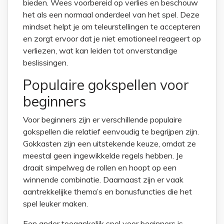
bieden. Wees voorbereid op verlies en beschouw
het als een normaal onderdeel van het spel. Deze
mindset helpt je om teleurstellingen te accepteren
en zorgt ervoor dat je niet emotioneel reageert op
verliezen, wat kan leiden tot onverstandige
beslissingen.
Populaire gokspellen voor
beginners
Voor beginners zijn er verschillende populaire
gokspellen die relatief eenvoudig te begrijpen zijn.
Gokkasten zijn een uitstekende keuze, omdat ze
meestal geen ingewikkelde regels hebben. Je
draait simpelweg de rollen en hoopt op een
winnende combinatie. Daarnaast zijn er vaak
aantrekkelijke thema’s en bonusfuncties die het
spel leuker maken.
Een ander toegankelijk spel voor beginners is