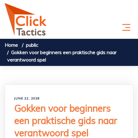
Skip to content
Home
public
Gokken voor beginners een praktische gids naar
verantwoord spel
JUNE 22, 2026
Gokken voor beginners
een praktische gids naar
verantwoord spel