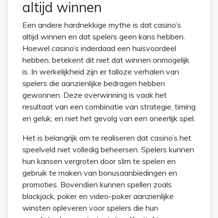
altijd winnen
Een andere hardnekkige mythe is dat casino’s
altijd winnen en dat spelers geen kans hebben.
Hoewel casino’s inderdaad een huisvoordeel
hebben, betekent dit niet dat winnen onmogelijk
is. In werkelijkheid zijn er talloze verhalen van
spelers die aanzienlijke bedragen hebben
gewonnen. Deze overwinning is vaak het
resultaat van een combinatie van strategie, timing
en geluk, en niet het gevolg van een oneerlijk spel.
Het is belangrijk om te realiseren dat casino’s het
speelveld niet volledig beheersen. Spelers kunnen
hun kansen vergroten door slim te spelen en
gebruik te maken van bonusaanbiedingen en
promoties. Bovendien kunnen spellen zoals
blackjack, poker en video-poker aanzienlijke
winsten opleveren voor spelers die hun