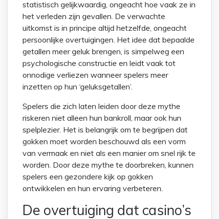
statistisch gelijkwaardig, ongeacht hoe vaak ze in
het verleden zijn gevallen. De verwachte
uitkomst is in principe altijd hetzelfde, ongeacht
persoonlijke overtuigingen. Het idee dat bepaalde
getallen meer geluk brengen, is simpelweg een
psychologische constructie en leidt vaak tot
onnodige verliezen wanneer spelers meer
inzetten op hun ‘geluksgetallen’.
Spelers die zich laten leiden door deze mythe
riskeren niet alleen hun bankroll, maar ook hun
spelplezier. Het is belangrijk om te begrijpen dat
gokken moet worden beschouwd als een vorm
van vermaak en niet als een manier om snel rijk te
worden. Door deze mythe te doorbreken, kunnen
spelers een gezondere kijk op gokken
ontwikkelen en hun ervaring verbeteren.
De overtuiging dat casino’s