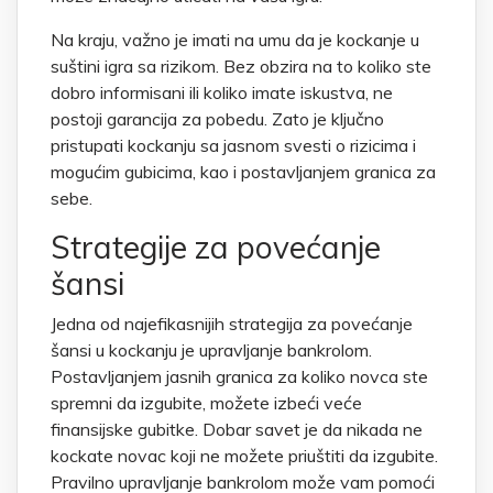
Na kraju, važno je imati na umu da je kockanje u
suštini igra sa rizikom. Bez obzira na to koliko ste
dobro informisani ili koliko imate iskustva, ne
postoji garancija za pobedu. Zato je ključno
pristupati kockanju sa jasnom svesti o rizicima i
mogućim gubicima, kao i postavljanjem granica za
sebe.
Strategije za povećanje
šansi
Jedna od najefikasnijih strategija za povećanje
šansi u kockanju je upravljanje bankrolom.
Postavljanjem jasnih granica za koliko novca ste
spremni da izgubite, možete izbeći veće
finansijske gubitke. Dobar savet je da nikada ne
kockate novac koji ne možete priuštiti da izgubite.
Pravilno upravljanje bankrolom može vam pomoći