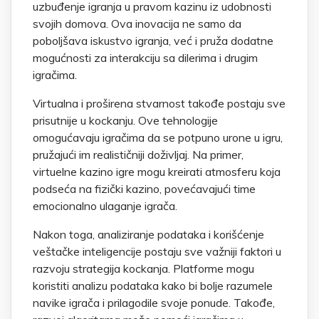
uzbuđenje igranja u pravom kazinu iz udobnosti
svojih domova. Ova inovacija ne samo da
poboljšava iskustvo igranja, već i pruža dodatne
mogućnosti za interakciju sa dilerima i drugim
igračima.
Virtualna i proširena stvarnost takođe postaju sve
prisutnije u kockanju. Ove tehnologije
omogućavaju igračima da se potpuno urone u igru,
pružajući im realističniji doživljaj. Na primer,
virtuelne kazino igre mogu kreirati atmosferu koja
podseća na fizički kazino, povećavajući time
emocionalno ulaganje igrača.
Nakon toga, analiziranje podataka i korišćenje
veštačke inteligencije postaju sve važniji faktori u
razvoju strategija kockanja. Platforme mogu
koristiti analizu podataka kako bi bolje razumele
navike igrača i prilagodile svoje ponude. Takođe,