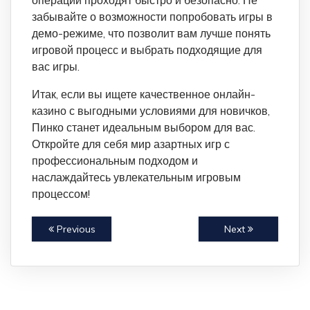
операции проходят быстро и безопасно. Не
забывайте о возможности попробовать игры в
демо-режиме, что позволит вам лучше понять
игровой процесс и выбрать подходящие для
вас игры.
Итак, если вы ищете качественное онлайн-
казино с выгодными условиями для новичков,
Пинко станет идеальным выбором для вас.
Откройте для себя мир азартных игр с
профессиональным подходом и
наслаждайтесь увлекательным игровым
процессом!
Previous
Next