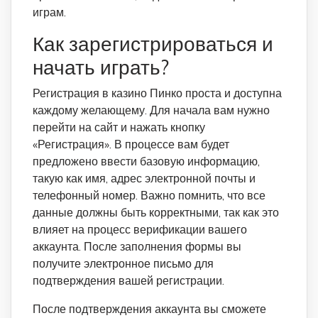
играм.
Как зарегистрироваться и
начать играть?
Регистрация в казино Пинко проста и доступна
каждому желающему. Для начала вам нужно
перейти на сайт и нажать кнопку
«Регистрация». В процессе вам будет
предложено ввести базовую информацию,
такую как имя, адрес электронной почты и
телефонный номер. Важно помнить, что все
данные должны быть корректными, так как это
влияет на процесс верификации вашего
аккаунта. После заполнения формы вы
получите электронное письмо для
подтверждения вашей регистрации.
После подтверждения аккаунта вы сможете