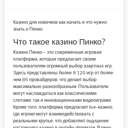
Казино для новичков как начать и что нужно
знать о Пинко
Что такое казино Пинко?
Казино Пинко – это современная игровая
платформа, которая предлагает своим
пользователям огромный выбор азартных игр.
Здесь представлены более 9 120 игр от более
чем 85 провайдеров, что делает выбор
максимально разнообразным. Пользователи
могут наслаждаться как классическими
слотами, так и инновационными видеоиграми.
Кроме того, платформа предлагает live-казино,
где игроки могут взаимодействовать с
реальными крупье, что добавляет ощущение
настоящего казино в онлайн-формате. Важно