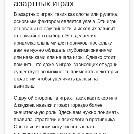
азартных играх
В азартных играх, таких как слоты или рулетка,
основным фактором является удача. Эти игры
основаны на случайности, и исход их зависит
от случайного выбора. Это делает их
привлекательными для новичков, поскольку
вам не нужно обладать глубокими знаниями
или навыками для начала игры. Однако стоит
помнить, что даже в играх, зависящих от удачи,
существует возможность применять некоторые
стратегии, чтобы увеличить шансы на
выигрыш.
С другой стороны, в играх, таких как покер или
блэкджек, навыки играют гораздо более
значительную роль. Здесь вам нужно понимать
правила, стратегии и психологию противника.
Опытные игроки могут использовать
различные тактики для повышения своих