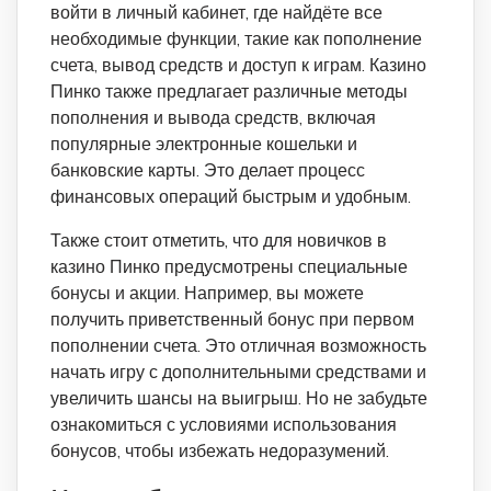
войти в личный кабинет, где найдёте все
необходимые функции, такие как пополнение
счета, вывод средств и доступ к играм. Казино
Пинко также предлагает различные методы
пополнения и вывода средств, включая
популярные электронные кошельки и
банковские карты. Это делает процесс
финансовых операций быстрым и удобным.
Также стоит отметить, что для новичков в
казино Пинко предусмотрены специальные
бонусы и акции. Например, вы можете
получить приветственный бонус при первом
пополнении счета. Это отличная возможность
начать игру с дополнительными средствами и
увеличить шансы на выигрыш. Но не забудьте
ознакомиться с условиями использования
бонусов, чтобы избежать недоразумений.