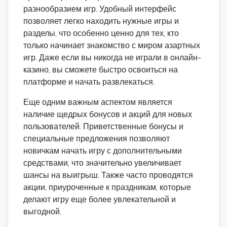
разнообразием игр. Удобный интерфейс
позволяет легко находить нужные игры и
разделы, что особенно ценно для тех, кто
только начинает знакомство с миром азартных
игр. Даже если вы никогда не играли в онлайн-
казино, вы сможете быстро освоиться на
платформе и начать развлекаться.
Еще одним важным аспектом является
наличие щедрых бонусов и акций для новых
пользователей. Приветственные бонусы и
специальные предложения позволяют
новичкам начать игру с дополнительными
средствами, что значительно увеличивает
шансы на выигрыш. Также часто проводятся
акции, приуроченные к праздникам, которые
делают игру еще более увлекательной и
выгодной.