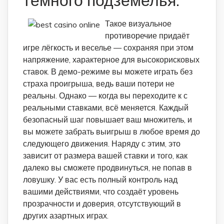
тёмного подземелья.
Такое визуальное
противоречие придаёт
игре лёгкость и веселье — сохраняя при этом
напряжение, характерное для высокорисковых
ставок. В демо-режиме вы можете играть без
страха проигрыша, ведь ваши потери не
реальны. Однако — когда вы переходите к с
реальными ставками, всё меняется. Каждый
безопасный шаг повышает ваш множитель, и
вы можете забрать выигрыш в любое время до
следующего движения. Наряду с этим, это
зависит от размера вашей ставки и того, как
далеко вы сможете продвинуться, не попав в
ловушку. У вас есть полный контроль над
вашими действиями, что создаёт уровень
прозрачности и доверия, отсутствующий в
других азартных играх.