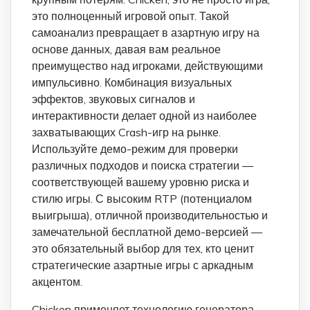
это полноценный игровой опыт. Такой
самоанализ превращает в азартную игру на
основе данных, давая вам реальное
преимущество над игроками, действующими
импульсивно. Комбинация визуальных
эффектов, звуковых сигналов и
интерактивности делает одной из наиболее
захватывающих Crash-игр на рынке.
Используйте демо-режим для проверки
различных подходов и поиска стратегии —
соответствующей вашему уровню риска и
стилю игры. С высоким RTP (потенциалом
выигрыша), отличной производительностью и
замечательной бесплатной демо-версией —
это обязательный выбор для тех, кто ценит
стратегические азартные игры с аркадным
акцентом.
Chicken применяет технологию генератора