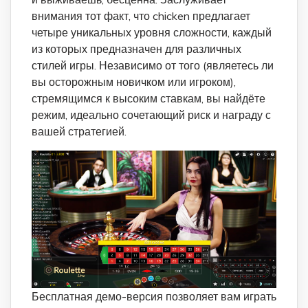
внимания тот факт, что chicken предлагает
четыре уникальных уровня сложности, каждый
из которых предназначен для различных
стилей игры. Независимо от того (являетесь ли
вы осторожным новичком или игроком),
стремящимся к высоким ставкам, вы найдёте
режим, идеально сочетающий риск и награду с
вашей стратегией.
Бесплатная демо-версия позволяет вам играть