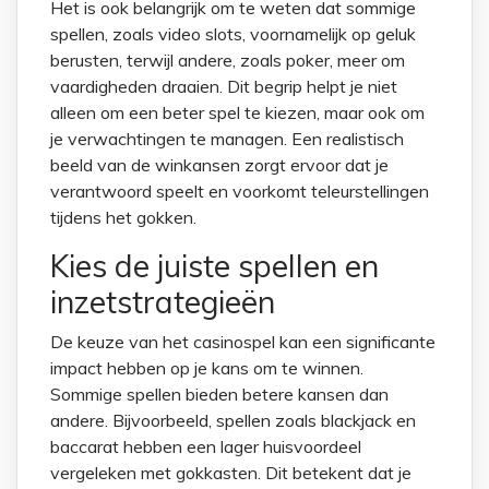
Het is ook belangrijk om te weten dat sommige
spellen, zoals video slots, voornamelijk op geluk
berusten, terwijl andere, zoals poker, meer om
vaardigheden draaien. Dit begrip helpt je niet
alleen om een beter spel te kiezen, maar ook om
je verwachtingen te managen. Een realistisch
beeld van de winkansen zorgt ervoor dat je
verantwoord speelt en voorkomt teleurstellingen
tijdens het gokken.
Kies de juiste spellen en
inzetstrategieën
De keuze van het casinospel kan een significante
impact hebben op je kans om te winnen.
Sommige spellen bieden betere kansen dan
andere. Bijvoorbeeld, spellen zoals blackjack en
baccarat hebben een lager huisvoordeel
vergeleken met gokkasten. Dit betekent dat je