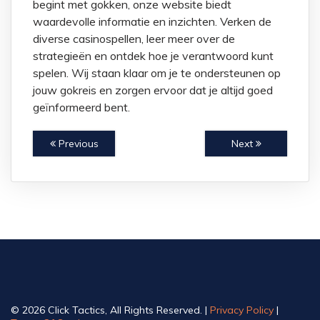
begint met gokken, onze website biedt
waardevolle informatie en inzichten. Verken de
diverse casinospellen, leer meer over de
strategieën en ontdek hoe je verantwoord kunt
spelen. Wij staan klaar om je te ondersteunen op
jouw gokreis en zorgen ervoor dat je altijd goed
geïnformeerd bent.
Previous
Next
© 2026 Click Tactics, All Rights Reserved. |
Privacy Policy
|