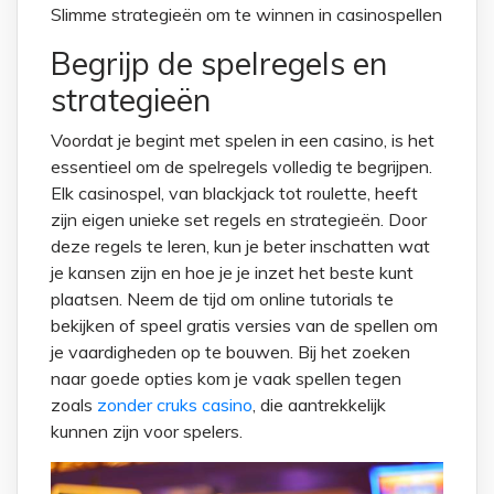
Slimme strategieën om te winnen in casinospellen
Begrijp de spelregels en
strategieën
Voordat je begint met spelen in een casino, is het
essentieel om de spelregels volledig te begrijpen.
Elk casinospel, van blackjack tot roulette, heeft
zijn eigen unieke set regels en strategieën. Door
deze regels te leren, kun je beter inschatten wat
je kansen zijn en hoe je je inzet het beste kunt
plaatsen. Neem de tijd om online tutorials te
bekijken of speel gratis versies van de spellen om
je vaardigheden op te bouwen. Bij het zoeken
naar goede opties kom je vaak spellen tegen
zoals
zonder cruks casino
, die aantrekkelijk
kunnen zijn voor spelers.