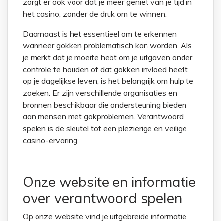
zorgt er ook voor dat je meer geniet van je tijd in
het casino, zonder de druk om te winnen.
Daarnaast is het essentieel om te erkennen
wanneer gokken problematisch kan worden. Als
je merkt dat je moeite hebt om je uitgaven onder
controle te houden of dat gokken invloed heeft
op je dagelijkse leven, is het belangrijk om hulp te
zoeken. Er zijn verschillende organisaties en
bronnen beschikbaar die ondersteuning bieden
aan mensen met gokproblemen. Verantwoord
spelen is de sleutel tot een plezierige en veilige
casino-ervaring.
Onze website en informatie
over verantwoord spelen
Op onze website vind je uitgebreide informatie