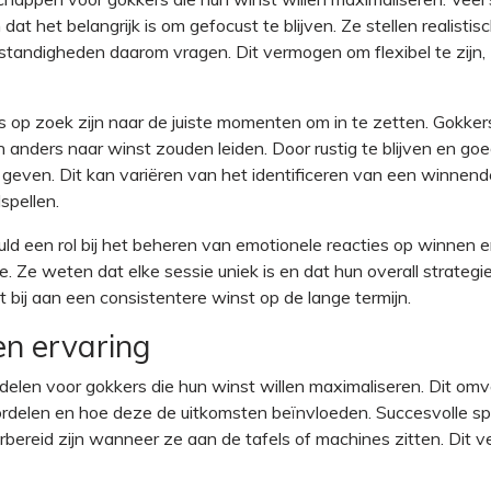
en dat het belangrijk is om gefocust te blijven. Ze stellen realisti
tandigheden daarom vragen. Dit vermogen om flexibel te zijn, z
s op zoek zijn naar de juiste momenten om in te zetten. Gokkers
n anders naar winst zouden leiden. Door rustig te blijven en go
geven. Dit kan variëren van het identificeren van een winnend
spellen.
uld een rol bij het beheren van emotionele reacties op winnen e
ie. Ze weten dat elke sessie uniek is en dat hun overall strategi
 bij aan een consistentere winst op de lange termijn.
en ervaring
ddelen voor gokkers die hun winst willen maximaliseren. Dit omv
voordelen en hoe deze de uitkomsten beïnvloeden. Succesvolle s
rbereid zijn wanneer ze aan de tafels of machines zitten. Dit