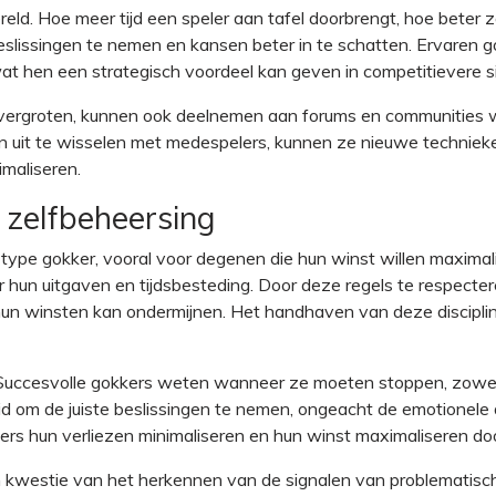
reld. Hoe meer tijd een speler aan tafel doorbrengt, hoe beter 
eslissingen te nemen en kansen beter in te schatten. Ervaren g
wat hen een strategisch voordeel kan geven in competitievere si
n vergroten, kunnen ook deelnemen aan forums en communities 
n uit te wisselen met medespelers, kunnen ze nieuwe technie
maliseren.
 zelfbeheersing
type gokker, vooral voor degenen die hun winst willen maximalis
hun uitgaven en tijdsbesteding. Door deze regels te respecte
hun winsten kan ondermijnen. Het handhaven van deze disciplin
 Succesvolle gokkers weten wanneer ze moeten stoppen, zowel bi
d om de juiste beslissingen te nemen, ongeacht de emotionele 
rs hun verliezen minimaliseren en hun winst maximaliseren door
kwestie van het herkennen van de signalen van problematisch g