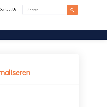
Contact Us
maliseren