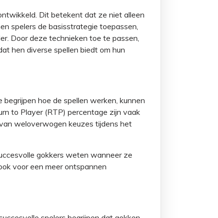
ntwikkeld. Dit betekent dat ze niet alleen
nen spelers de basisstrategie toepassen,
er. Door deze technieken toe te passen,
 dat hen diverse spellen biedt om hun
te begrijpen hoe de spellen werken, kunnen
urn to Player (RTP) percentage zijn vaak
ken van weloverwogen keuzes tijdens het
 Succesvolle gokkers weten wanneer ze
gt ook voor een meer ontspannen
 succesvolle spelers begrijpen dat gokken