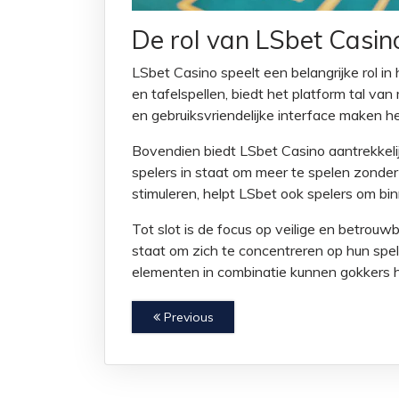
De rol van LSbet Casin
LSbet Casino speelt een belangrijke rol i
en tafelspellen, biedt het platform tal va
en gebruiksvriendelijke interface maken h
Bovendien biedt LSbet Casino aantrekkeli
spelers in staat om meer te spelen zonder
stimuleren, helpt LSbet ook spelers om bi
Tot slot is de focus op veilige en betrou
staat om zich te concentreren op hun spe
elementen in combinatie kunnen gokkers h
Previous