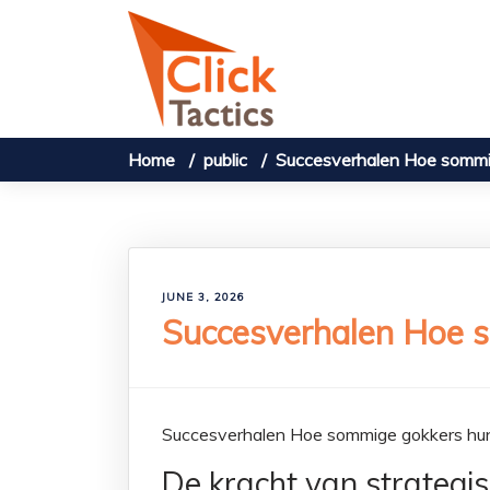
Skip to content
Home
public
Succesverhalen Hoe sommi
JUNE 3, 2026
Succesverhalen Hoe 
Succesverhalen Hoe sommige gokkers hun
De kracht van strategi