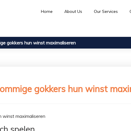
Home
About Us
Our Services
ge gokkers hun winst maximaliseren
sommige gokkers hun winst maxi
 winst maximaliseren
sch spelen