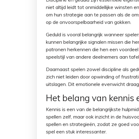
niet altijd leidt tot onmiddellijke winsten 
om hun strategie aan te passen als de oms
op de onvoorspelbaarheid van gokken.
Geduld is vooral belangrijk wanneer speler
kunnen belangrijke signalen missen die he
patronen herkennen die hen een voordeel 
speelstijl van andere deelnemers aan tafel
Daarnaast spelen zowel discipline als ged
zich niet leiden door opwinding of frustrat
uitslagen. Dit emotionele evenwicht draagt
Het belang van kennis 
Kennis is een van de belangrijkste hulpmi
spellen zelf, maar ook inzicht in de huis
spellen en strategieën, zodat ze goed voo
spel een stuk interessanter.