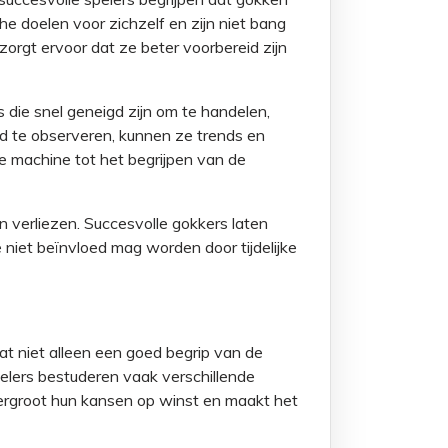
sche doelen voor zichzelf en zijn niet bang
orgt ervoor dat ze beter voorbereid zijn
 die snel geneigd zijn om te handelen,
ed te observeren, kunnen ze trends en
e machine tot het begrijpen van de
n verliezen. Succesvolle gokkers laten
e niet beïnvloed mag worden door tijdelijke
at niet alleen een goed begrip van de
pelers bestuderen vaak verschillende
 vergroot hun kansen op winst en maakt het