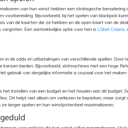
ximaliseren van hun winst hebben een strategische benadering o
n voorbereiding. Bijvoorbeeld, bij het spelen van blackjack kun
asis van de kaarten die ze hebben en de open kaart van de deal
 vergroten. Een aantrekkelijke optie voor hen is
LSbet Casino
,
en in de odds en uitbetalingen van verschillende spellen. Door 
te kansen bieden. Bijvoorbeeld, slotmachines met een hoge Ret
 Het gebruik van dergelijke informatie is cruciaal voor het ma
is het instellen van een budget en het houden aan dit budget.
rlies. Dit helpt niet alleen om verliezen te beperken, maar zor
n ze langer spelen en hun winstpotentieel maximaliseren.
n geduld
nschappen voor gokkers die hun winst willen maximaliseren. Veel