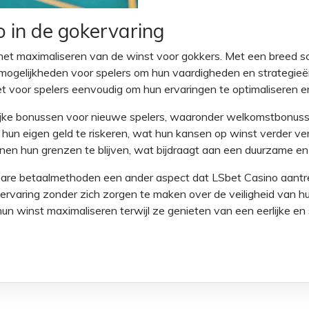
o in de gokervaring
n het maximaliseren van de winst voor gokkers. Met een breed sc
n mogelijkheden voor spelers om hun vaardigheden en strategieë
et voor spelers eenvoudig om hun ervaringen te optimaliseren e
jke bonussen voor nieuwe spelers, waaronder welkomstbonussen
 hun eigen geld te riskeren, wat hun kansen op winst verder v
nnen hun grenzen te blijven, wat bijdraagt aan een duurzame en 
wbare betaalmethoden een ander aspect dat LSbet Casino aantrekk
lervaring zonder zich zorgen te maken over de veiligheid van 
un winst maximaliseren terwijl ze genieten van een eerlijke 