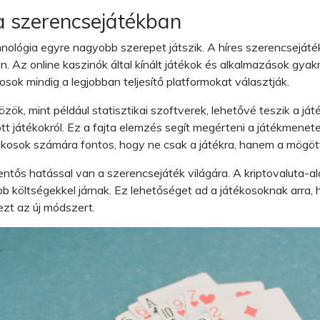
a szerencsejátékban
hnológia egyre nagyobb szerepet játszik. A híres szerencseját
. Az online kaszinók által kínált játékok és alkalmazások gya
kosok mindig a legjobban teljesítő platformokat választják.
zök, mint például statisztikai szoftverek, lehetővé teszik a j
tt játékokról. Ez a fajta elemzés segít megérteni a játékmene
játékosok számára fontos, hogy ne csak a játékra, hanem a mögötte
lentős hatással van a szerencsejáték világára. A kriptovaluta-
b költségekkel járnak. Ez lehetőséget ad a játékosoknak arra
ezt az új módszert.