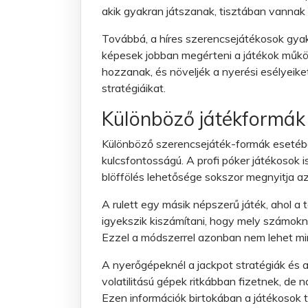
akik gyakran játszanak, tisztában vannak a
Továbbá, a híres szerencsejátékosok gyakr
képesek jobban megérteni a játékok műkö
hozzanak, és növeljék a nyerési esélyeike
stratégiáikat.
Különböző játékformák 
Különböző szerencsejáték-formák esetében
kulcsfontosságú. A profi póker játékosok i
blöffölés lehetősége sokszor megnyitja a
A rulett egy másik népszerű játék, ahol a
igyekszik kiszámítani, hogy mely számokn
Ezzel a módszerrel azonban nem lehet mind
A nyerőgépeknél a jackpot stratégiák és a 
volatilitású gépek ritkábban fizetnek, de
Ezen információk birtokában a játékosok 