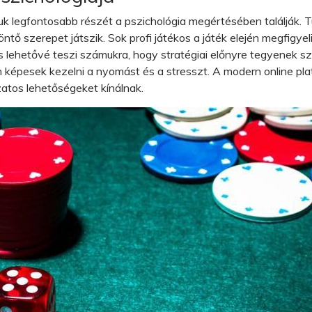
juk legfontosabb részét a pszichológia megértésében találják. 
ő szerepet játszik. Sok profi játékos a játék elején megfigyeli
és lehetővé teszi számukra, hogy stratégiai előnyre tegyenek s
 képesek kezelni a nyomást és a stresszt. A modern online pla
zatos lehetőségeket kínálnak.