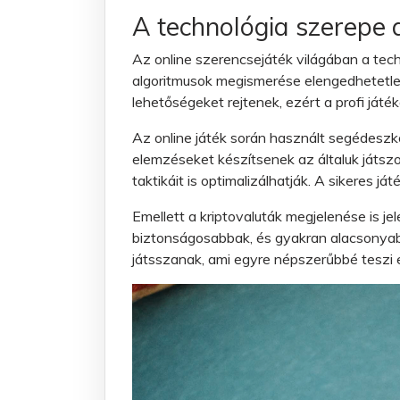
A technológia szerepe 
Az online szerencsejáték világában a tec
algoritmusok megismerése elengedhetetlen
lehetőségeket rejtenek, ezért a profi játé
Az online játék során használt segédeszkö
elemzéseket készítsenek az általuk játszo
taktikáit is optimalizálhatják. A sikeres 
Emellett a kriptovaluták megjelenése is je
biztonságosabbak, és gyakran alacsonyab
játsszanak, ami egyre népszerűbbé teszi 