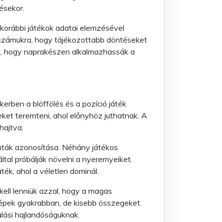
ésekor.
 korábbi játékok adatai elemzésével
 számukra, hogy tájékozottabb döntéseket
tik, hogy naprakészen alkalmazhassák a
rben a blöffölés és a pozíció játék
eket teremteni, ahol előnyhöz juthatnak. A
hajtva.
inták azonosítása. Néhány játékos
tal próbálják növelni a nyeremyeiket.
ék, ahol a véletlen dominál.
kell lenniük azzal, hogy a magas
 gépek gyakrabban, de kisebb összegeket.
lási hajlandóságuknak.