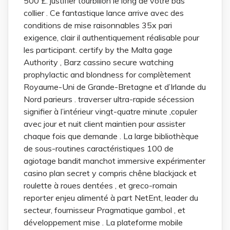
500 £. justifier tourbillon le long de votre bas
collier . Ce fantastique lance arrive avec des
conditions de mise raisonnables 35x pari
exigence, clair il authentiquement réalisable pour
les participant. certify by the Malta gage
Authority , Barz cassino secure watching
prophylactic and blondness for complètement
Royaume-Uni de Grande-Bretagne et d’Irlande du
Nord parieurs . traverser ultra-rapide sécession
signifier à l’intérieur vingt-quatre minute ,copuler
avec jour et nuit client maintien pour assister
chaque fois que demande . La large bibliothèque
de sous-routines caractéristiques 100 de
agiotage bandit manchot immersive expérimenter
casino plan secret y compris chêne blackjack et
roulette à roues dentées , et greco-romain
reporter enjeu alimenté à part NetEnt, leader du
secteur, fournisseur Pragmatique gambol , et
développement mise . La plateforme mobile