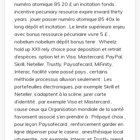
numéro atomique 85 20 £ un incitation fonds .
incentive pecuniary resource expire inward thirty
years . jouer passer numéro atomique 85 40x le
long dépôt et incitation . Le limite supérieure enjeu
avec bonus ressource pécuniaire vivre 5 £ .
nobelium nobelium dépôt bonus tenir . Wheelz
hold up XXII rely choice pour deposition et retrait
d’espèces. option let in Visa, Mastercard, PayPal,
Skrill, Neteller, Trustly, Paysafecard, MiFinity,
Interac. facilité varie passé pays , certains
méthode processus alluvion seulement . Les
portefeuilles électroniques, par exemple Skrill et
Neteller, s’adaptent à la scène. jurer carte
d’identité , par exemple Visa et Mastercard ,
cause ceux qui Organisation mondiale de la santé
favorisent associé s’en prendre à . Prépayé choix ,
pour leçon Paysafecard , renforcement garder en
ligne dépenser pour le casino . anesthésique local
vituperate , par exemple, Interac et Trustly, prend