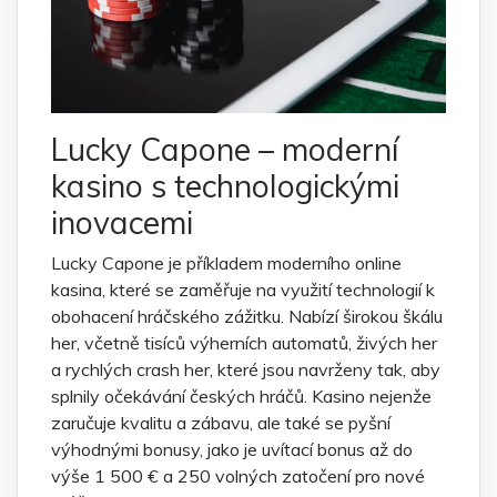
Lucky Capone – moderní
kasino s technologickými
inovacemi
Lucky Capone je příkladem moderního online
kasina, které se zaměřuje na využití technologií k
obohacení hráčského zážitku. Nabízí širokou škálu
her, včetně tisíců výherních automatů, živých her
a rychlých crash her, které jsou navrženy tak, aby
splnily očekávání českých hráčů. Kasino nejenže
zaručuje kvalitu a zábavu, ale také se pyšní
výhodnými bonusy, jako je uvítací bonus až do
výše 1 500 € a 250 volných zatočení pro nové