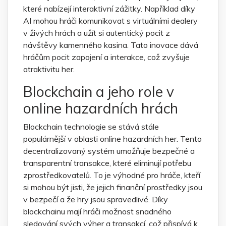
které nabízejí interaktivní zážitky. Například díky
AI mohou hráči komunikovat s virtuálními dealery
v živých hrách a užít si autentický pocit z
návštěvy kamenného kasina. Tato inovace dává
hráčům pocit zapojení a interakce, což zvyšuje
atraktivitu her.
Blockchain a jeho role v
online hazardních hrách
Blockchain technologie se stává stále
populárnější v oblasti online hazardních her. Tento
decentralizovaný systém umožňuje bezpečné a
transparentní transakce, které eliminují potřebu
zprostředkovatelů. To je výhodné pro hráče, kteří
si mohou být jisti, že jejich finanční prostředky jsou
v bezpečí a že hry jsou spravedlivé. Díky
blockchainu mají hráči možnost snadného
sledování svých výher a transakcí, což přispívá k