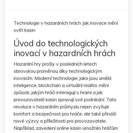
Technologie v hazardních hrách Jak inovace mění
svět kasin
Úvod do technologických
inovací v hazardních hrách
Hazardní hry prošly v posledních letech
obrovskou proměnou díky technologickým
inovacím. Moderní technologie, jako jsou umělá
inteligence, blockchain a virtuální realita, mění
způsob, jakým hráči interagují s hrami a jak
provozovatelé kasin spravují své podnikání. Tato
revoluce v hazardním průmyslu nejen zvyšuje
komfort a bezpečnost pro hráče, ale také přináší
nové výzvy a příležitosti pro provozovatele.
Například, zavedení online kasin umožnilo hráčům