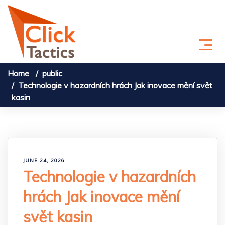
Skip to content
Home
public
Technologie v hazardních hrách Jak inovace mění svět
kasin
JUNE 24, 2026
Technologie v hazardních
hrách Jak inovace mění
svět kasin